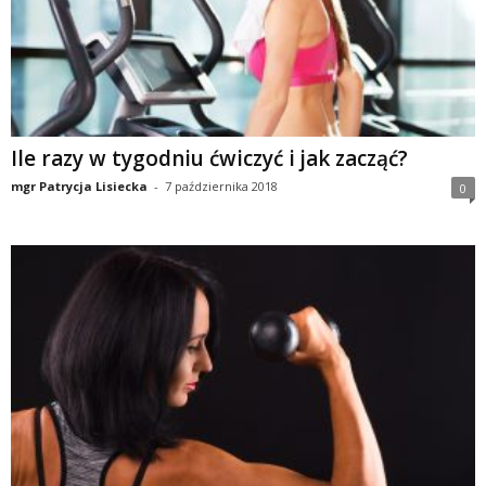
t
n
e
Ile razy w tygodniu ćwiczyć i jak zacząć?
mgr Patrycja Lisiecka
-
7 października 2018
0
s
s
i
s
i
ł
o