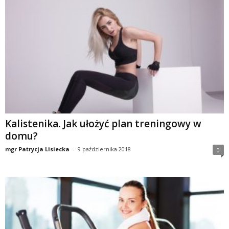
e
n
i
n
g
a
Kalistenika. Jak ułożyć plan treningowy w
domu?
c
mgr Patrycja Lisiecka
-
9 października 2018
0
h
,
f
i