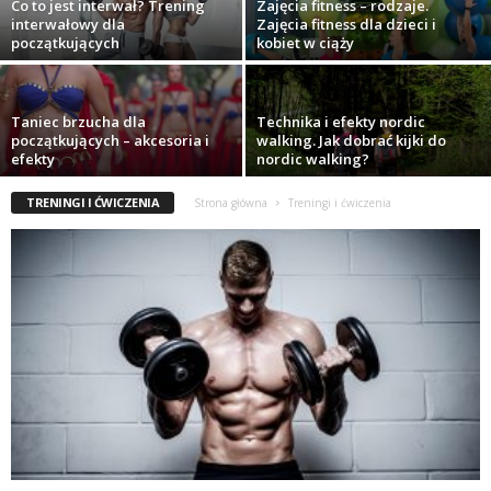
Co to jest interwał? Trening
Zajęcia fitness – rodzaje.
interwałowy dla
Zajęcia fitness dla dzieci i
t
początkujących
kobiet w ciąży
u
Taniec brzucha dla
Technika i efekty nordic
,
początkujących – akcesoria i
walking. Jak dobrać kijki do
efekty
nordic walking?
p
TRENINGI I ĆWICZENIA
Strona główna
Treningi i ćwiczenia
o
r
t
a
l
o