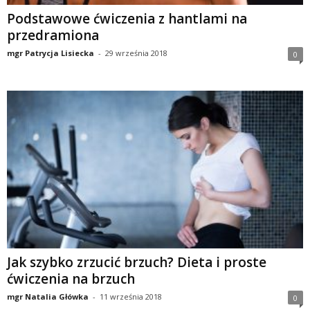
Podstawowe ćwiczenia z hantlami na
w
przedramiona
mgr Patrycja Lisiecka
-
29 września 2018
0
n
i
a
c
h
.
Jak szybko zrzucić brzuch? Dieta i proste
ćwiczenia na brzuch
mgr Natalia Główka
-
11 września 2018
0