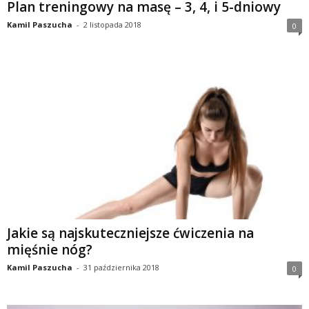
Plan treningowy na masę – 3, 4, i 5-dniowy
d
Kamil Paszucha
-
2 listopada 2018
0
i
e
t
a
c
h
,
Jakie są najskuteczniejsze ćwiczenia na
mięśnie nóg?
t
Kamil Paszucha
-
31 października 2018
0
r