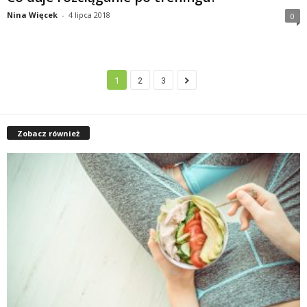
Nina Więcek
-
4 lipca 2018
0
1
2
3
Zobacz również