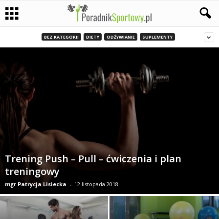
P
BEZ KATEGORII
DIETY
ODŻYWIANIE
SUPLEMENTY
a
s
j
a
s
Trening Push – Pull – ćwiczenia i plan
p
treningowy
mgr Patrycja Lisiecka
-
12 listopada 2018
o
r