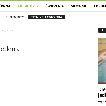
ŁÓWNA
ARTYKUŁY
ĆWICZENIA
SIŁOWNIE
FORU
SUPLEMENTY
TRENINGI I ĆWICZENIA
Zo
eningi i ćwiczenia
etlenia
Die
jad
mgr N