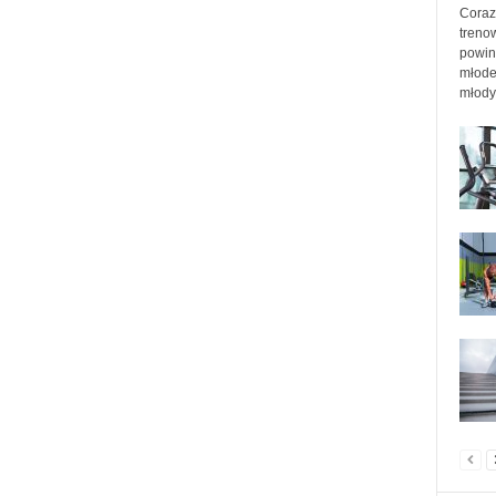
Coraz
treno
powin
młode
młodyc