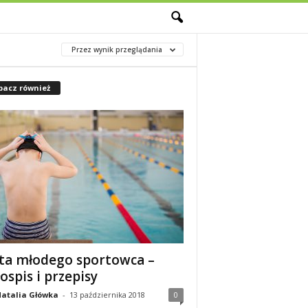
M
Przez wynik przeglądania
bacz również
ta młodego sportowca –
łospis i przepisy
atalia Główka
-
13 października 2018
0