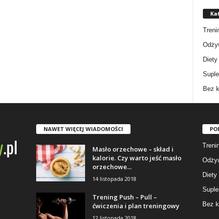
Ka
Treni
Odżyw
Diety
Supl
Bez k
NAWET WIĘCEJ WIADOMOŚCI
PO
Trenin
Masło orzechowe – skład i
kalorie. Czy warto jeść masło
Odżyw
orzechowe...
Diety
14 listopada 2018
Suple
Trening Push – Pull –
Bez k
ćwiczenia i plan treningowy
12 listopada 2018