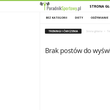
STRONA G
P
a
BEZ KATEGORII
DIETY
ODŻYWIANIE
s
TRENINGI I ĆWICZENIA
Strona główna
Tr
j
Brak postów do wyświ
a
s
p
o
r
t