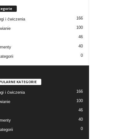
tegorie
166
ngi i ćwiczenia
100
ianie
46
40
ementy
0
ategorii
PULARNE KATEGORIE
166
gi i ćwiczenia
100
ianie
46
40
menty
0
ategorii