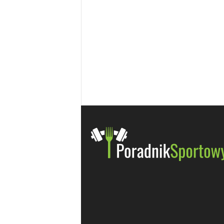
i
e
t
a
c
h
,
t
r
e