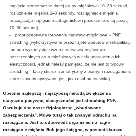
napięcie izometryczne danej grupy mięśniowej 10
–
30 sekund,
rozluźnienie mięśnia 2
–
3 sekundy, rozciągnięcie mięśnia
pracującego napięciem antagonistów i pozostanie w tej pozycji
10
–
30 sekund);
proprioceptywne torowanie nerwowo-mięśniowe
–
PNF
stretching (wykorzystywane przez fizjoterapeutów w rehabilitacji,
metoda wykorzystuje wzorce nerwowo-mięśniowe
poszczególnych grup mięśniowych w celu poprawienia ich
elastyczności, jednak należy pamiętać, że nie jest to typowy
stretching
–
łączy skurcz izometryczny z biernym rozciąganiem,
które czasami opisywane jest, jako osobna technika).
Obecnie najlepszą i najszybszą metodą zwiększenia
statyczno-pasywnej elastyczności jest stretching PNF.
Oszukuje ona nasze fizjologiczne „wbudowane
zabezpieczenia”. Mowa tutaj o tak zwanym odruchu na
rozciąganie. Jest to odpowiedź organizmu na nagłe
rozciąganie mięśnia i/lub jego ścięgna, w postaci skurczu