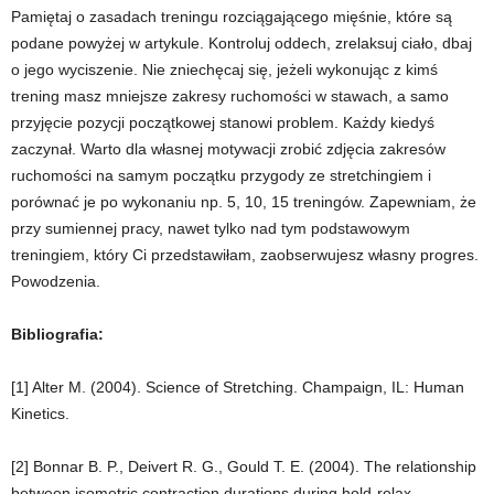
Pamiętaj o zasadach treningu rozciągającego mięśnie, które są
podane powyżej w artykule. Kontroluj oddech, zrelaksuj ciało, dbaj
o jego wyciszenie. Nie zniechęcaj się, jeżeli wykonując z kimś
trening masz mniejsze zakresy ruchomości w stawach, a samo
przyjęcie pozycji początkowej stanowi problem. Każdy kiedyś
zaczynał. Warto dla własnej motywacji zrobić zdjęcia zakresów
ruchomości na samym początku przygody ze stretchingiem i
porównać je po wykonaniu np. 5, 10, 15 treningów. Zapewniam, że
przy sumiennej pracy, nawet tylko nad tym podstawowym
treningiem, który Ci przedstawiłam, zaobserwujesz własny progres.
Powodzenia.
Bibliografia:
[1] Alter M. (2004). Science of Stretching. Champaign, IL: Human
Kinetics.
[2] Bonnar B. P., Deivert R. G., Gould T. E. (2004). The relationship
between isometric contraction durations during hold-relax