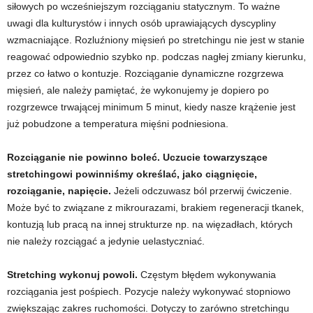
siłowych po wcześniejszym rozciąganiu statycznym. To ważne
uwagi dla kulturystów i innych osób uprawiających dyscypliny
wzmacniające. Rozluźniony mięsień po stretchingu nie jest w stanie
reagować odpowiednio szybko np. podczas nagłej zmiany kierunku,
przez co łatwo o kontuzje. Rozciąganie dynamiczne rozgrzewa
mięsień, ale należy pamiętać, że wykonujemy je dopiero po
rozgrzewce trwającej minimum 5 minut, kiedy nasze krążenie jest
już pobudzone a temperatura mięśni podniesiona.
Rozciąganie nie powinno boleć. Uczucie towarzyszące
stretchingowi powinniśmy określać, jako ciągnięcie,
rozciąganie, napięcie.
Jeżeli odczuwasz ból przerwij ćwiczenie.
Może być to związane z mikrourazami, brakiem regeneracji tkanek,
kontuzją lub pracą na innej strukturze np. na więzadłach, których
nie należy rozciągać a jedynie uelastyczniać.
Stretching wykonuj powoli.
Częstym błędem wykonywania
rozciągania jest pośpiech. Pozycje należy wykonywać stopniowo
zwiększając zakres ruchomości. Dotyczy to zarówno stretchingu