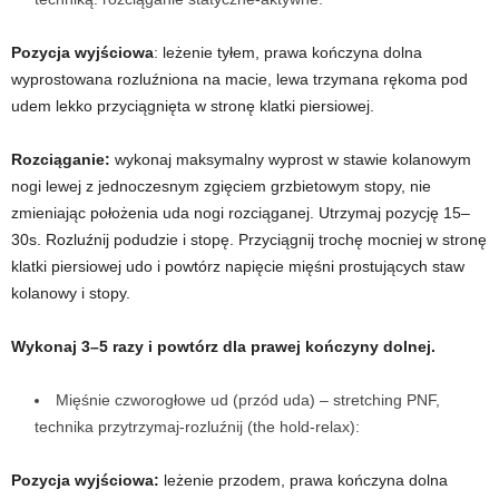
Pozycja wyjściowa
: leżenie tyłem, prawa kończyna dolna
wyprostowana rozluźniona na macie, lewa trzymana rękoma pod
udem lekko przyciągnięta w stronę klatki piersiowej.
Rozciąganie:
wykonaj maksymalny wyprost w stawie kolanowym
nogi lewej z jednoczesnym zgięciem grzbietowym stopy, nie
zmieniając położenia uda nogi rozciąganej. Utrzymaj pozycję 15
–
30s. Rozluźnij podudzie i stopę. Przyciągnij trochę mocniej w stronę
klatki piersiowej udo i powtórz napięcie mięśni prostujących staw
kolanowy i stopy.
Wykonaj 3–5 razy i powtórz dla prawej kończyny dolnej.
Mięśnie czworogłowe ud (przód uda)
–
stretching PNF,
technika przytrzymaj-rozluźnij (the hold-relax):
Pozycja wyjściowa:
leżenie przodem, prawa kończyna dolna