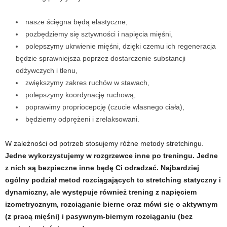
w
nasze ścięgna będą elastyczne,
pozbędziemy się sztywności i napięcia mięśni,
n
polepszymy ukrwienie mięśni, dzięki czemu ich regeneracja
będzie sprawniejsza poprzez dostarczenie substancji
i
odżywczych i tlenu,
zwiększymy zakres ruchów w stawach,
a
polepszymy koordynację ruchową,
c
poprawimy propriocepcję (czucie własnego ciała),
będziemy odprężeni i zrelaksowani.
h
W zależności od potrzeb stosujemy różne metody stretchingu.
.
Jedne wykorzystujemy w rozgrzewce inne po treningu. Jedne
z nich są bezpieczne inne będę Ci odradzać. Najbardziej
ogólny podział metod rozciągających to stretching statyczny i
dynamiczny, ale występuje również trening z napięciem
izometrycznym, rozciąganie bierne oraz mówi się o aktywnym
(z pracą mięśni) i pasywnym-biernym rozciąganiu (bez