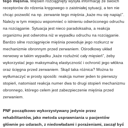
tego mięśnia.
Mięsień rozciągnięty wysyła informację ze swoich
receptorów do rdzenia kręgowego o zaistniałej sytuacji, a ten nie
chcąc pozwolić na np. zerwanie tego mięśnia „każe mu się napiąć”.
Należy w tym miejscu wspomnieć o istnieniu odwróconego odruchu
na rozciąganie. Sytuacja jest nieco paradoksalna, a reakcja
organizmu jest odwrotna niż w wypadku odruchu na rozciąganie.
Bardzo silne rozciągnięcie mięśnia powoduje jego rozkurcz w
mechanizmie obronnym przed zerwaniem. Ośrodkowy układ
nerwowy w takim wypadku „każe rozluźnić cały mięsień”, żeby
wykorzystać jego maksymalną elastyczność i ochronić jego włókna
oraz ścięgna przed zerwaniem. Skąd taka różnica? Można to
wytłumaczyć w prosty sposób: reakcja numer jeden to pierwszy
stopień, natomiast reakcja numer dwa to drugi stopień mechanizmu
obronnego, którego celem jest zabezpieczenie mięśnia przed
zerwaniem.
PNF początkowo wykorzystywany jedynie przez
rehabilitantów, jako metoda usprawniania u pacjentów
głównie po udarach, z niedowładami i porażeniami, zaczął być