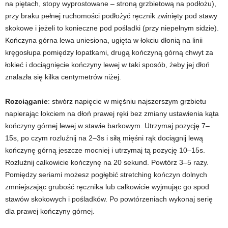
na piętach, stopy wyprostowane
–
stroną grzbietową na podłożu),
przy braku pełnej ruchomości podłożyć ręcznik zwinięty pod stawy
skokowe i jeżeli to konieczne pod pośladki (przy niepełnym sidzie).
Kończyna górna lewa uniesiona, ugięta w łokciu dłonią na linii
kręgosłupa pomiędzy łopatkami, drugą kończyną górną chwyt za
łokieć i dociągnięcie kończyny lewej w taki sposób, żeby jej dłoń
znalazła się kilka centymetrów niżej.
Rozciąganie
: stwórz napięcie w mięśniu najszerszym grzbietu
napierając łokciem na dłoń prawej ręki bez zmiany ustawienia kąta
kończyny górnej lewej w stawie barkowym. Utrzymaj pozycję 7
–
15s, po czym rozluźnij na 2
–
3s i siłą mięśni rąk dociągnij lewą
kończynę górną jeszcze mocniej i utrzymaj tą pozycję 10
–
15s.
Rozluźnij całkowicie kończynę na 20 sekund. Powtórz 3
–
5 razy.
Pomiędzy seriami możesz pogłębić stretching kończyn dolnych
zmniejszając grubość ręcznika lub całkowicie wyjmując go spod
stawów skokowych i pośladków. Po powtórzeniach wykonaj serię
dla prawej kończyny górnej.