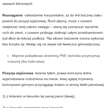
stawach łokciowych.
Rozciąganie
: odwodzenie horyzontalne, aż do linii bocznej ciała i
powrót do pozycji wyjściowej. Ruch płynny, może z czasem
zwiększać swój zakres zasięgu
–
staraj się zaznaczyć wyraźnie
ruch do ziemi, z czasem próbując dotknąć całymi przedramionami
(od dłoni do łokcia) podłoża. *Na siłowni ćwiczenie można wykonać
bez kocyka np. kładąc się na stepie lub ławeczce gimnastycznej.
Mięśnie pośladkowe stretching PNF, technika przytrzymaj-
rozluźnij (the hold-relax):
Pozycja wyjściowa
: leżenie tyłem, prawa kończyna dolna
wyprostowana rozluźniona na macie, lewą ugiętą trzymamy
kończynami górnymi przyciągając kolano w stronę klatki piersiowej:
1) z kolanem w kierunku tej samej piersi (lewej),
2) w kierunku przeciwnej piersi (prawej).