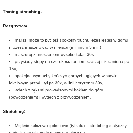
Trening stretching:
Rozgrzewka
marsz, może to być też spokojny trucht, jeżeli jesteś w domu
możesz maszerować w miejscu (minimum 3 min),
maszeruj z unoszeniem wysoko kolan 30s,
przysiady stopy na szerokość ramion, szerzej niż ramiona po
15x,
spokojne wymachy kończyn górnych ugiętych w stawie
łokciowym przód i tył po 30x, w linii horyzontu 30x,
wdech z rękami prowadzonymi bokiem do góry
(odwodzeniem) i wydech z przywodzeniem.
Stretching:
Mięśnie kulszowo-goleniowe (tył uda)
–
stretching statyczny,
techniką: rozciąganie statyczne-aktywne: