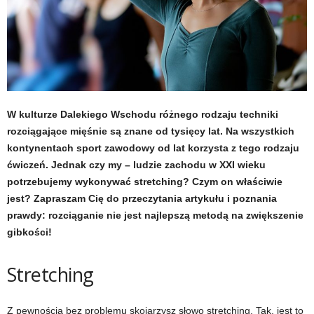
t
u
,
p
W kulturze Dalekiego Wschodu różnego rodzaju techniki
rozciągające mięśnie są znane od tysięcy lat. Na wszystkich
o
kontynentach sport zawodowy od lat korzysta z tego rodzaju
ćwiczeń. Jednak czy my – ludzie zachodu w XXI wieku
r
potrzebujemy wykonywać stretching? Czym on właściwie
jest? Zapraszam Cię do przeczytania artykułu i poznania
t
prawdy: rozciąganie nie jest najlepszą metodą na zwiększenie
a
gibkości!
l
Stretching
o
Z pewnością bez problemu skojarzysz słowo stretching. Tak, jest to