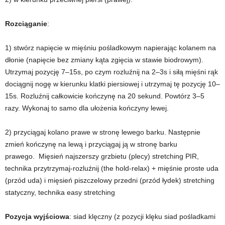
Rozciąganie
:
1) stwórz napięcie w mięśniu pośladkowym napierając kolanem na
dłonie (napięcie bez zmiany kąta zgięcia w stawie biodrowym).
Utrzymaj pozycję 7
–
15s, po czym rozluźnij na 2
–
3s i siłą mięśni rąk
dociągnij nogę w kierunku klatki piersiowej i utrzymaj tę pozycję 10
–
15s. Rozluźnij całkowicie kończynę na 20 sekund. Powtórz 3
–
5
razy. Wykonaj to samo dla ułożenia kończyny lewej.
2) przyciągaj kolano prawe w stronę lewego barku. Następnie
zmień kończynę na lewą i przyciągaj ją w stronę barku
prawego.
Mięsień najszerszy grzbietu (plecy) stretching PIR,
technika przytrzymaj-rozluźnij (the hold-relax) + mięśnie proste uda
(przód uda) i mięsień piszczelowy przedni (przód łydek) stretching
statyczny, technika easy stretching
Pozycja wyjściowa
: siad klęczny (z pozycji klęku siad pośladkami