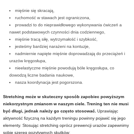
mięśnie się skracają,
t
ruchomość w stawach jest ograniczona,
prowadzi to do nieprawidłowego wykonywania ćwiczeń a
n
nawet podstawowych czynności dnia codziennego,
e
mięśnie tracą siłę, wytrzymałość i szybkość,
jesteśmy bardziej narażeni na kontuzje,
s
nadmiernie napięte mięśnie doprowadzają do przeciążeń i
urazów kręgosłupa,
s
nieelastyczne mięśnie powodują bóle kręgosłupa, co
dowodzą liczne badania naukowe,
i
nasza koordynacja jest pogorszona.
s
Stretching może w skuteczny sposób zapobiec powyższym
niekorzystnym zmianom w naszym ciele. Trening ten nie musi
i
być długi, jednak należy go często stosować.
Uprawiając
ł
aktywność fizyczną na każdym treningu powinny pojawić się jego
elementy. Stosując stretching oprócz prewencji urazów zapewnimy
o
sobie szereg pozytywnych skutków: