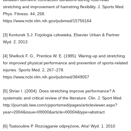
stretching and improvement of hamstring flexibility. J. Sports Med.
Phys. Fitness. 44, 258.
https://www.ncbi.nlm.nih.gov/pubmed/15756164
[3] Konturek S.J. Fizjologia człowieka, Elsevier Urban & Partner
Wyd. 2. 2013
[4] Shellock F. G., Prentice W. E. (1985). Waring-up and stretching
for improved physical performance and prevention of sports-related
injuries. Sports Med. 2, 267–278.
https://www.ncbi.nlm.nih.gov/pubmed/3849057
[5] Shrier I. (2004). Does stretching improve performance? A
systematic and critical review of the literature. Clin. J. Sport Med.
http://journals.lww.com/cjsportsmed/pages/articleviewer.aspx?
year=2004&issue=09000&article=00004&type=abstract
[6] Tsatsouline
P. Rozciąganie odprężone, Aha! Wyd. 1. 2010