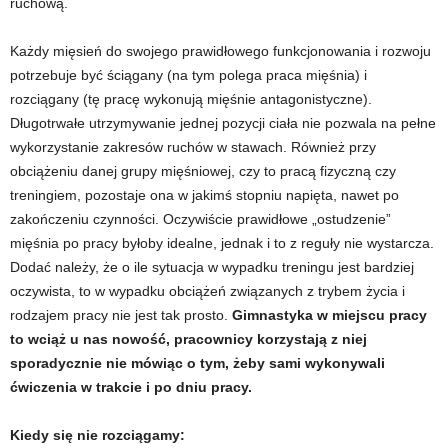
ruchową.
e
n
Każdy mięsień do swojego prawidłowego funkcjonowania i rozwoju
potrzebuje być ściągany (na tym polega praca mięśnia) i
i
rozciągany (tę pracę wykonują mięśnie antagonistyczne).
Długotrwałe utrzymywanie jednej pozycji ciała nie pozwala na pełne
n
wykorzystanie zakresów ruchów w stawach. Również przy
obciążeniu danej grupy mięśniowej, czy to pracą fizyczną czy
g
treningiem, pozostaje ona w jakimś stopniu napięta, nawet po
zakończeniu czynności. Oczywiście prawidłowe „ostudzenie”
a
mięśnia po pracy byłoby idealne, jednak i to z reguły nie wystarcza.
Dodać należy, że o ile sytuacja w wypadku treningu jest bardziej
c
oczywista, to w wypadku obciążeń związanych z trybem życia i
h
rodzajem pracy nie jest tak prosto.
Gimnastyka w miejscu pracy
to wciąż u nas nowość, pracownicy korzystają z niej
,
sporadycznie nie mówiąc o tym, żeby sami wykonywali
ćwiczenia w trakcie i po dniu pracy.
f
Kiedy się nie rozciągamy:
i