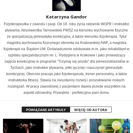
Katarzyna Gandor
Fizjoterapeutka z zawodu i pasji. Od 18. roku życia ratownik WOPR i instruktor
pływania. Absolwentka Tarnowskiej PWSZ na kierunku wychowanie fizyczne
ze specjalizacją gimnastyka korekcyjna, a także kierunku fizjoterapia. Tytuł
magistra wychowania fizycznego obroniła na Krakowskiej AWF, a magistra
fizjoterapii na Śląskim UM. Doświadczenie zdobywała m.in. jako rehabilitant w
szpitalu specjalistycznym im. L. Rydygiera w Krakowie i jako prowadzący
zajęcia korekcyjnej w programie "Trzymaj się prosto" dla pierwszoklasistów w
Tychach, jako instruktor pływania, piłki ręcznej i nauczyciel gimnastyki
korekcyjnej. Obecnie pracuje jako fizjoterapeuta, trener personalny, a także
instruktorka fitness. Stawia na nieustanny rozwój i poszukiwanie nowych
rozwiązań. W pracy zawodowej z pacjentami stawia przede wszystkim na
aspekt zdrowotny. Prywatnie - perfekcyjna pani domu.
POWIĄZANE ARTYKUŁY
WIĘCEJ OD AUTORA