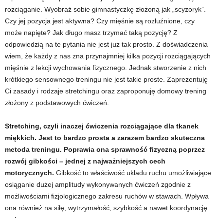
d
rozciąganie. Wyobraź sobie gimnastyczkę złożoną jak „scyzoryk”.
Czy jej pozycja jest aktywna? Czy mięśnie są rozluźnione, czy
i
może napięte? Jak długo masz trzymać taką pozycję? Z
odpowiedzią na te pytania nie jest już tak prosto. Z doświadczenia
e
wiem, że każdy z nas zna przynajmniej kilka pozycji rozciągających
mięśnie z lekcji wychowania fizycznego. Jednak stworzenie z nich
t
krótkiego sensownego treningu nie jest takie proste. Zaprezentuję
Ci zasady i rodzaje stretchingu oraz zaproponuję domowy trening
a
złożony z podstawowych ćwiczeń.
c
Stretching, czyli inaczej ćwiczenia rozciągające dla tkanek
h
miękkich. Jest to bardzo prosta a zarazem bardzo skuteczna
metoda treningu. Poprawia ona sprawność fizyczną poprzez
,
rozwój gibkości –
jednej z najważniejszych cech
motorycznych.
Gibkość to w
łaściwość układu ruchu umożliwiające
t
osiąganie dużej amplitudy wykonywanych ćwiczeń zgodnie z
możliwościami fizjologicznego zakresu ruchów w stawach.
Wpływa
r
ona również na siłę, wytrzymałość, szybkość a nawet koordynację