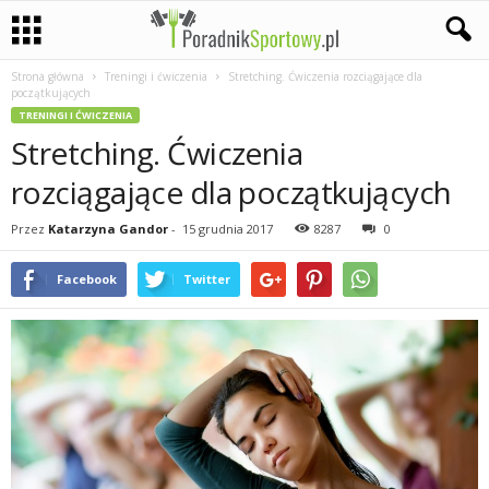
Strona główna
Treningi i ćwiczenia
Stretching. Ćwiczenia rozciągające dla
P
początkujących
TRENINGI I ĆWICZENIA
a
Stretching. Ćwiczenia
s
rozciągające dla początkujących
j
Przez
Katarzyna Gandor
-
15 grudnia 2017
8287
0
a
Facebook
Twitter
s
p
o
r