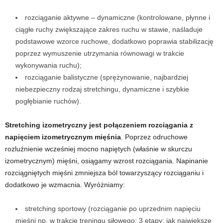
rozciąganie aktywne
–
dynamiczne (kontrolowane, płynne i
ciągłe ruchy zwiększające zakres ruchu w stawie, naśladuje
podstawowe wzorce ruchowe, dodatkowo poprawia stabilizację
poprzez wymuszenie utrzymania równowagi w trakcie
wykonywania ruchu);
rozciąganie balistyczne (sprężynowanie, najbardziej
niebezpieczny rodzaj stretchingu, dynamiczne i szybkie
pogłębianie ruchów).
Stretching izometryczny jest połączeniem rozciągania z
napięciem izometrycznym mięśnia
. Poprzez odruchowe
rozluźnienie wcześniej mocno napiętych (właśnie w skurczu
izometrycznym) mięśni, osiągamy wzrost rozciągania. Napinanie
rozciągniętych mięśni zmniejsza ból towarzyszący rozciąganiu i
dodatkowo je wzmacnia. Wyróżniamy:
stretching sportowy (rozciąganie po uprzednim napięciu
mięśni np. w trakcie treningu siłowego; 3 etapy: jak największe