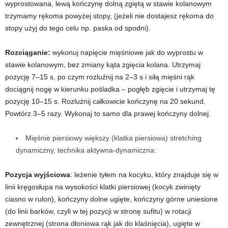
wyprostowana, lewą kończynę dolną zgiętą w stawie kolanowym
trzymamy rękoma powyżej stopy, (jeżeli nie dostajesz rękoma do
stopy użyj do tego celu np. paska od spodni).
Rozciąganie:
wykonuj napięcie mięśniowe jak do wyprostu w
stawie kolanowym, bez zmiany kąta zgięcia kolana. Utrzymaj
pozycję 7
–
15 s, po czym rozluźnij na 2
–
3 s i siłą mięśni rąk
dociągnij nogę w kierunku pośladka
–
pogłęb zgięcie i utrzymaj tę
pozycję 10
–
15 s. Rozluźnij całkowicie kończynę na 20 sekund.
Powtórz 3
–
5 razy. Wykonaj to samo dla prawej kończyny dolnej.
Mięśnie piersiowy większy (klatka piersiowa) stretching
dynamiczny, technika aktywna-dynamiczna:
Pozycja wyjściowa
: leżenie tyłem na kocyku, który znajduje się w
linii kręgosłupa
na wysokości klatki piersiowej
(kocyk zwinięty
ciasno w rulon), kończyny dolne ugięte, kończyny górne uniesione
(do linii barków, czyli w tej pozycji w stronę sufitu) w rotacji
zewnętrznej (strona dłoniowa rąk jak do klaśnięcia), ugięte w