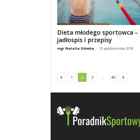
i
e
t
Dieta młodego sportowca –
jadłospis i przepisy
a
mgr Natalia Główka
-
13 października 2018
c
h
...
1
2
3
40
,
t
r
e