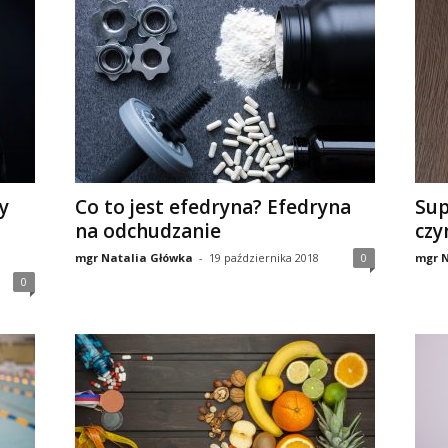
y
Co to jest efedryna? Efedryna
Sup
na odchudzanie
czy
mgr Natalia Główka
-
19 października 2018
0
mgr N
0