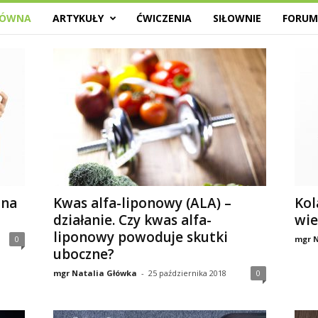
ŁÓWNA
ARTYKUŁY
ĆWICZENIA
SIŁOWNIE
FORU
 na
Kwas alfa-liponowy (ALA) –
Kol
działanie. Czy kwas alfa-
wie
liponowy powoduje skutki
0
mgr N
uboczne?
mgr Natalia Główka
-
25 października 2018
0