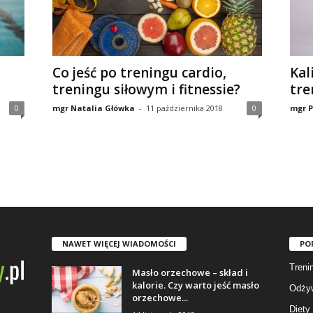
Co jeść po treningu cardio,
Kal
treningu siłowym i fitnessie?
tre
0
mgr Natalia Główka
-
11 października 2018
0
mgr P
NAWET WIĘCEJ WIADOMOŚCI
PO
Trenin
Masło orzechowe – skład i
kalorie. Czy warto jeść masło
Odżyw
orzechowe...
Diety