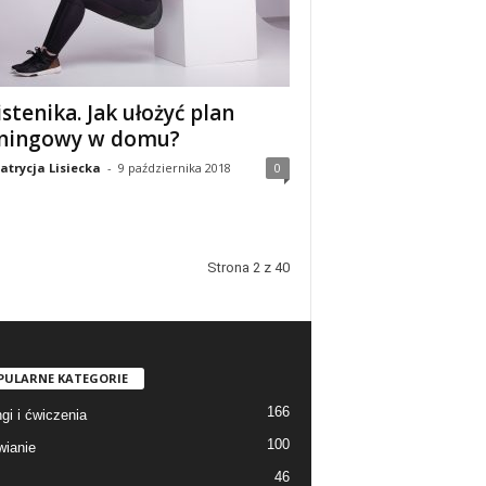
istenika. Jak ułożyć plan
ningowy w domu?
atrycja Lisiecka
-
9 października 2018
0
Strona 2 z 40
PULARNE KATEGORIE
166
gi i ćwiczenia
100
ianie
46