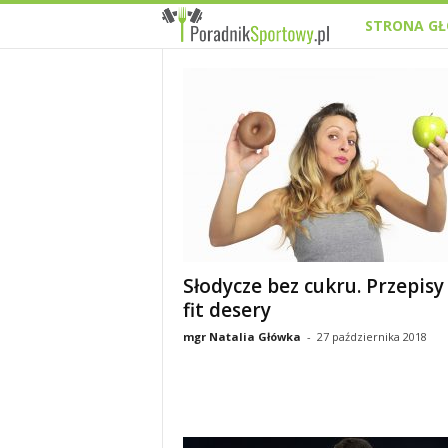
STRONA G
P
a
s
j
a
s
Słodycze bez cukru. Przepisy
p
fit desery
o
mgr Natalia Główka
-
27 października 2018
r
t