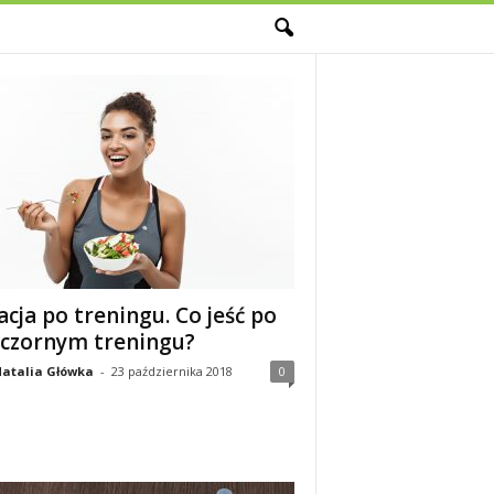
M
acja po treningu. Co jeść po
czornym treningu?
atalia Główka
-
23 października 2018
0