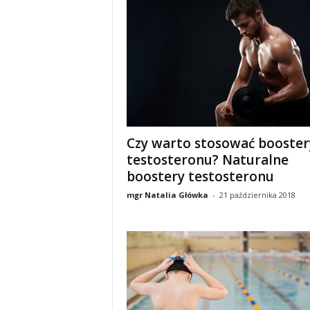
u
,
p
o
r
Czy warto stosować booster
testosteronu? Naturalne
t
boostery testosteronu
a
mgr Natalia Główka
-
21 października 2018
l
o
d