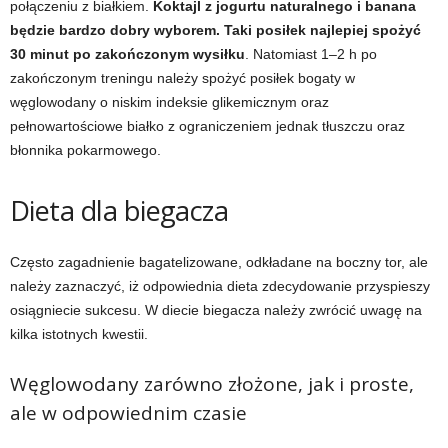
połączeniu z białkiem.
Koktajl z jogurtu naturalnego i banana
będzie bardzo dobry wyborem. Taki posiłek najlepiej spożyć
t
30 minut po zakończonym wysiłku
. Natomiast 1
–
2 h po
zakończonym treningu należy spożyć posiłek bogaty w
n
węglowodany o niskim indeksie glikemicznym oraz
pełnowartościowe białko z ograniczeniem jednak tłuszczu oraz
e
błonnika pokarmowego.
s
Dieta dla biegacza
s
Często zagadnienie bagatelizowane, odkładane na boczny tor, ale
i
należy zaznaczyć, iż odpowiednia dieta zdecydowanie przyspieszy
s
osiągniecie sukcesu. W diecie biegacza należy zwrócić uwagę na
kilka istotnych kwestii.
i
Węglowodany zarówno złożone, jak i proste,
ł
ale w odpowiednim czasie
o