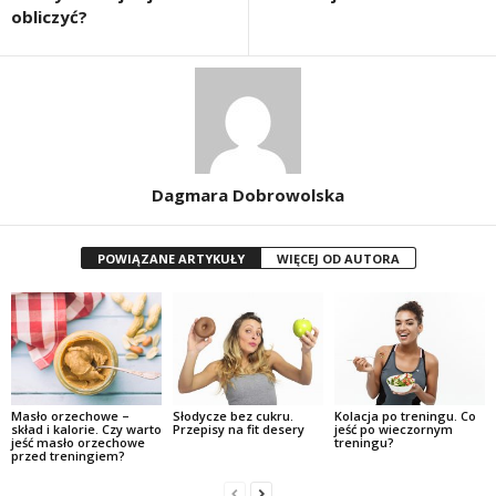
obliczyć?
Dagmara Dobrowolska
POWIĄZANE ARTYKUŁY
WIĘCEJ OD AUTORA
Masło orzechowe –
Słodycze bez cukru.
Kolacja po treningu. Co
skład i kalorie. Czy warto
Przepisy na fit desery
jeść po wieczornym
jeść masło orzechowe
treningu?
przed treningiem?