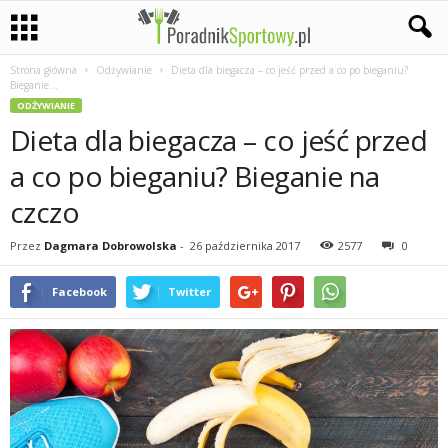
Strona główna
Odżywianie
Dieta dla biegacza – co jeść przed a co po bieganiu?
P
Bieganie...
ODŻYWIANIE
a
Dieta dla biegacza – co jeść przed
s
a co po bieganiu? Bieganie na
czczo
j
Przez
Dagmara Dobrowolska
-
26 października 2017
2577
0
a
Facebook
Twitter
s
p
o
r