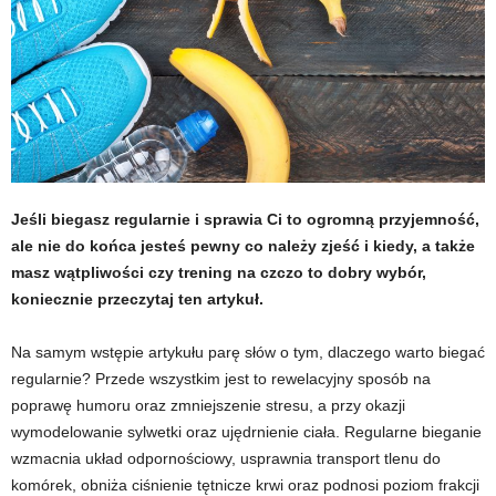
t
u
,
p
Jeśli biegasz regularnie i sprawia Ci to ogromną przyjemność,
o
ale nie do końca jesteś pewny co należy zjeść i kiedy, a także
r
masz wątpliwości czy trening na czczo to dobry wybór,
koniecznie przeczytaj ten artykuł.
t
Na samym wstępie artykułu parę słów o tym, dlaczego warto biegać
a
regularnie? Przede wszystkim jest to rewelacyjny sposób na
poprawę humoru oraz zmniejszenie stresu, a przy okazji
l
wymodelowanie sylwetki oraz ujędrnienie ciała. Regularne bieganie
wzmacnia układ odpornościowy, usprawnia transport tlenu do
o
komórek, obniża ciśnienie tętnicze krwi oraz podnosi poziom frakcji