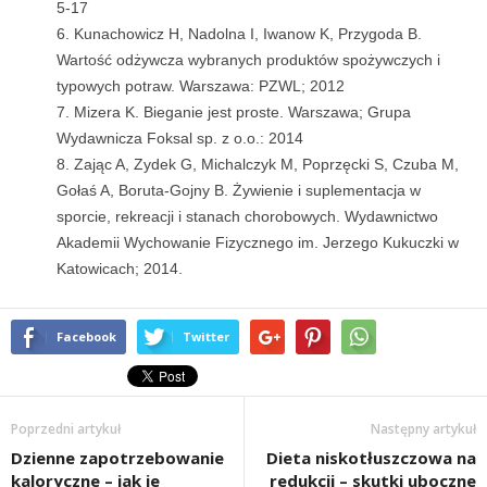
5-17
Kunachowicz H, Nadolna I, Iwanow K, Przygoda B.
Wartość odżywcza wybranych produktów spożywczych i
typowych potraw. Warszawa: PZWL; 2012
Mizera K. Bieganie jest proste. Warszawa; Grupa
Wydawnicza Foksal sp. z o.o.: 2014
Zając A, Zydek G, Michalczyk M, Poprzęcki S, Czuba M,
Gołaś A, Boruta-Gojny B. Żywienie i suplementacja w
sporcie, rekreacji i stanach chorobowych. Wydawnictwo
Akademii Wychowanie Fizycznego im. Jerzego Kukuczki w
Katowicach; 2014.
Facebook
Twitter
Poprzedni artykuł
Następny artykuł
Dzienne zapotrzebowanie
Dieta niskotłuszczowa na
kaloryczne – jak je
redukcji – skutki uboczne