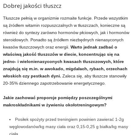
Dobrej jakości tłuszcz
Tłuszcze pełnią w organizmie rozmaite funkcje. Przede wszystkim
są źródłem witamin rozpuszczalnych w tłuszczach, konieczne są
również do syntezy zarówno hormonów płciowych, jak i hormonów
steroidowych. Ponadto są źródłem niezbędnych nienasyconych
kwasów tłuszczowych oraz energii.
Warto jednak zadbać o
właściwą jakość tłuszczów w diecie, koncentrując się na
jedno- i wielonienasyconych kwasach tłuszczowych, które
znajdują się m.in. w awokado, migdałach, rybach, orzechach
włoskich czy pestkach dyni.
Zaleca się, aby tłuszcze stanowiły
20-35% dziennego zapotrzebowanie energetycznego.
Jakie zachować proporcje pomiędzy poszczególnymi
makroskładnikami w żywieniu okołotreningowym?
Posiłek spożyty przed treningiem powinien zawierać 1-2g
węglowodanów/kg masy ciała oraz 0,15-0,25 g białka/kg masy
ciała.