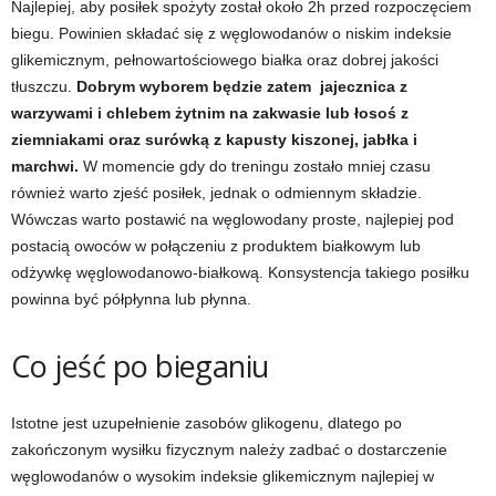
Najlepiej, aby posiłek spożyty został około 2h przed rozpoczęciem
e
biegu. Powinien składać się z węglowodanów o niskim indeksie
n
glikemicznym, pełnowartościowego białka oraz dobrej jakości
tłuszczu.
Dobrym wyborem będzie zatem jajecznica z
i
warzywami i chlebem żytnim na zakwasie lub łosoś z
ziemniakami oraz surówką z kapusty kiszonej, jabłka i
n
marchwi.
W momencie gdy do treningu zostało mniej czasu
również warto zjeść posiłek, jednak o odmiennym składzie.
g
Wówczas warto postawić na węglowodany proste, najlepiej pod
postacią owoców w połączeniu z produktem białkowym lub
a
odżywkę węglowodanowo-białkową. Konsystencja takiego posiłku
powinna być półpłynna lub płynna.
c
h
Co jeść po bieganiu
,
Istotne jest uzupełnienie zasobów glikogenu, dlatego po
f
zakończonym wysiłku fizycznym należy zadbać o dostarczenie
węglowodanów o wysokim indeksie glikemicznym najlepiej w
i