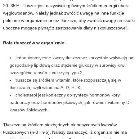
e
20
–
35%. Tłuszcz jest oczywiście głównym źródłem energii obok
węglowodanów. Należy jednak zwrócić uwagę na inne funkcje
n
pełnione w organizmie przez tłuszcze, aby zwrócić uwagę na skutki
uboczne mogące płynąć z zastosowania diety niskotłuszczowej.
i
Rola tłuszczów w organizmie:
n
g
jednonienasycone kwasy tłuszczowe korzystnie wpływają na
gospodarkę lipidową oraz stężenie glukozy w surowicy krwi,
a
szczególnie u osób z cukrzycą typu 2;
tłuszcze są źródłem witamin, które rozpuszczają się w
c
tłuszczach, czyli witamina A, D, E i K;
cholesterol jest konieczny do syntezy hormonów kory
h
nadnerczy oraz hormonów płciowych, jak również witaminy D i
kwasów żółciowych.
,
Tłuszcze są źródłem niezbędnych nienasyconych kwasów
f
tłuszczowych (n-3 i n-6). Należy zaznaczyć, iż organizm nie ma
i