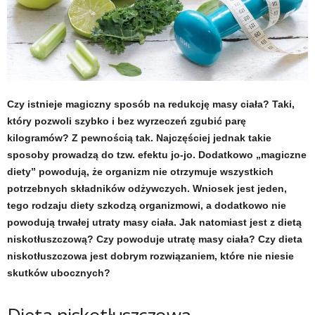
t
u
,
Czy istnieje magiczny sposób na redukcję masy ciała? Taki,
p
który pozwoli szybko i bez wyrzeczeń zgubić parę
kilogramów? Z pewnością tak. Najczęściej jednak takie
o
sposoby prowadzą do tzw. efektu jo-jo. Dodatkowo „magiczne
r
diety” powodują, że organizm nie otrzymuje wszystkich
potrzebnych składników odżywczych. Wniosek jest jeden,
t
tego rodzaju diety szkodzą organizmowi, a dodatkowo nie
powodują trwałej utraty masy ciała. Jak natomiast jest z dietą
a
niskotłuszczową? Czy powoduje utratę masy ciała? Czy dieta
niskotłuszczowa jest dobrym rozwiązaniem, które nie niesie
l
skutków ubocznych?
o