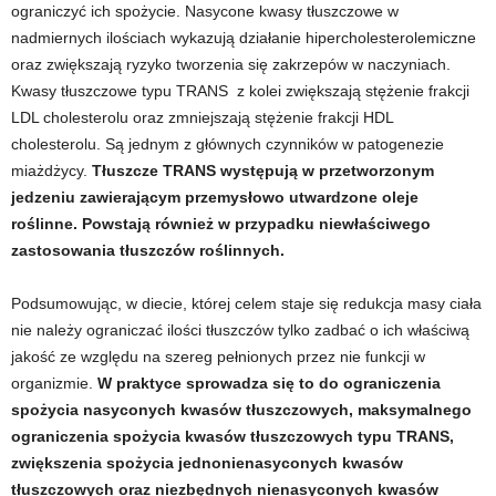
ograniczyć ich spożycie. Nasycone kwasy tłuszczowe w
nadmiernych ilościach wykazują działanie hipercholesterolemiczne
w
oraz zwiększają ryzyko tworzenia się zakrzepów w naczyniach.
n
Kwasy tłuszczowe typu TRANS
z kolei zwiększają stężenie frakcji
LDL cholesterolu oraz zmniejszają stężenie frakcji HDL
i
cholesterolu. Są jednym z głównych czynników w patogenezie
miażdżycy.
Tłuszcze TRANS występują w przetworzonym
a
jedzeniu zawierającym przemysłowo utwardzone oleje
roślinne. Powstają również w przypadku niewłaściwego
c
zastosowania tłuszczów roślinnych.
h
Podsumowując, w diecie, której celem staje się redukcja masy ciała
nie należy ograniczać ilości tłuszczów tylko zadbać o ich właściwą
.
jakość ze względu na szereg pełnionych przez nie funkcji w
organizmie.
W praktyce sprowadza się to do ograniczenia
spożycia nasyconych kwasów tłuszczowych, maksymalnego
ograniczenia spożycia kwasów tłuszczowych typu TRANS,
zwiększenia spożycia jednonienasyconych kwasów
tłuszczowych oraz niezbędnych nienasyconych kwasów