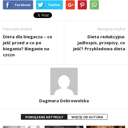
Facebook
Twitter
Poprzedni artykuł
Następny artykuł
Dieta dla biegacza – co
Dieta redukcyjna:
jeść przed a co po
jadłospis, przepisy, co
bieganiu? Bieganie na
jeść? Przykładowa dieta
czczo
Dagmara Dobrowolska
POWIĄZANE ARTYKUŁY
WIĘCEJ OD AUTORA