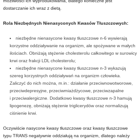
możliwości ich wyprodukowania, dlatego konieczne jest
dostarczanie ich wraz z dietą.
t
Rola Niezbędnych Nienasyconych Kwasów Tłuszczowych:
n
niezbędne nienasycone kwasy tłuszczowe n-6 wywierają
e
korzystne oddziaływanie na organizm, ale spożywane w małych
ilościach. Obniżają stężenie cholesterolu całkowitego w surowicy
s
krwi oraz frakcji LDL cholesterolu;
niezbędne nienasycone kwasy tłuszczowe n-3 wykazują
s
szereg korzystnych oddziaływań na organizm człowieka.
i
Zaliczyć do nich można, m.in.: działanie przeciwnowotworowe,
przeciwdepresyjne, przeciwmiażdżycowe, przeciwzapalne
s
i przeciwalergiczne. Dodatkowo kwasy tłuszczowe n-3 hamują
lipogenezę, obniżają stężenie triglicerydów oraz normalizują
i
ciśnienie krwi.
ł
Oczywiście nasycone kwasy tłuszczowe oraz kwasy tłuszczowe
typu TRANS negatywnie oddziałują na organizm, dlatego należy
o