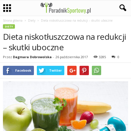
Strona główna
Diety
Dieta niskotłuszczowa na redukcji – skutki uboczne
P
DIETY
Dieta niskotłuszczowa na redukcji
a
– skutki uboczne
s
Przez
Dagmara Dobrowolska
-
26 października 2017
3285
0
j
Facebook
Twitter
a
s
p
o
r