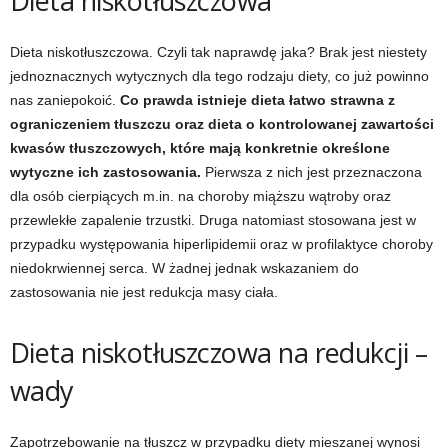
Dieta niskotłuszczowa
d
Dieta niskotłuszczowa. Czyli tak naprawdę jaka? Brak jest niestety
i
jednoznacznych wytycznych dla tego rodzaju diety, co już powinno
nas zaniepokoić.
Co prawda istnieje dieta łatwo strawna z
e
ograniczeniem tłuszczu oraz dieta o kontrolowanej zawartości
t
kwasów tłuszczowych, które mają konkretnie określone
wytyczne ich zastosowania.
Pierwsza z nich jest przeznaczona
a
dla osób cierpiących m.in. na choroby miąższu wątroby oraz
przewlekłe zapalenie trzustki. Druga natomiast stosowana jest w
c
przypadku występowania hiperlipidemii
oraz w profilaktyce choroby
niedokrwiennej serca. W żadnej jednak wskazaniem do
h
zastosowania nie jest redukcja masy ciała.
,
Dieta niskotłuszczowa na redukcji –
t
wady
r
Zapotrzebowanie na tłuszcz w przypadku diety mieszanej wynosi