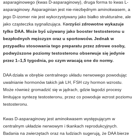
asparaginowego (kwas D-asparaginowy), druga forma to kwas L-
d
asparaginowy. Asparaginian jest nie-niezbędnym aminokwasem, a
jego D-izomer nie jest wykorzystywany jako białko strukturalne, ale
i
jako cząsteczka sygnalizująca. K
orzyści zdrowotne wykazuje
e
tylko DAA. Może być używany jako booster testosteronu u
bezpłodnych mężczyzn oraz u sportowców. Jednak w
t
przypadku stosowania tego preparatu przez zdrowe osoby,
podwyższone poziomy testosteronu obserwuje się jedynie
a
przez 1
–1,5 tygodnia, po czym wracają one do normy.
c
DAA działa w obrębie centralnego układu nerwowego powodując
uwalnianie hormonów takich jak LH, FSH czy hormon wzrostu.
h
Może również gromadzić się w jądrach, gdzie łagodzi procesy
limitujące syntezę testosteronu, przez co powoduje wzrost poziomu
,
testosteronu.
t
Kwas D-asparaginowy jest aminokwasem występującym w
r
centralnym układzie nerwowym i tkankach reprodukcyjnych.
Badania na zwierzętach oraz na ludziach sugerują, że DAA bierze