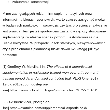
zaburzenia koncentracji.
Mimo zachęcających reklam firm suplementacyjnych oraz
informacji na blogach sportowych, warto zawsze zasięgnąć wiedzy
w badaniach naukowych i sprawdzić czy tzw. bro science faktycznie
jest prawdą. Jeśli jesteś sportowcem zastanów się, czy stosowanie
suplementacji i w efekcie spadek poziomu testosteronu są dla
Ciebie korzystne. W przypadku osób starszych, niewytrenowanych
czy z problemami z płodnością niskie dawki DAA mogą już być
pomocne.
[1] Geoffrey W. Melville, i in.
The effects of d-aspartic acid
supplementation in resistance-trained men over a three month
training period: A randomised controlled trial,
PLoS One
. 2017;
12(8): e0182630. [dostęp on-
line]
https://www.ncbi.nlm.nih.gov/pmc/articles/PMC5571970/
[2]
D-Aspartic Acid,
[dostęp on-
line]
https://examine.com/supplements/d-aspartic-acid/