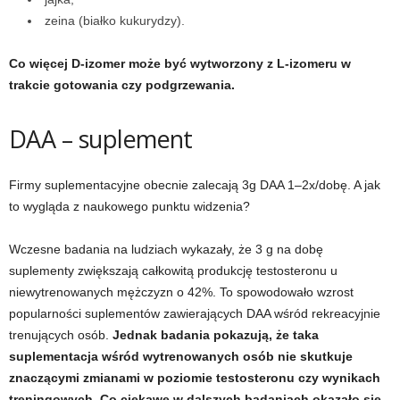
zeina (białko kukurydzy).
t
Co więcej D-izomer może być wytworzony z L-izomeru w
n
trakcie gotowania czy podgrzewania.
e
DAA – suplement
s
Firmy suplementacyjne obecnie zalecają 3g DAA 1
–
2x/dobę. A jak
s
to wygląda z naukowego punktu widzenia?
i
Wczesne badania na ludziach wykazały, że 3 g na dobę
suplementy zwiększają całkowitą produkcję testosteronu u
s
niewytrenowanych mężczyzn o 42%. To spowodowało wzrost
i
popularności suplementów zawierających DAA wśród rekreacyjnie
trenujących osób.
Jednak badania pokazują, że taka
ł
suplementacja wśród wytrenowanych osób nie skutkuje
znaczącymi zmianami w poziomie testosteronu czy wynikach
o
treningowych. Co ciekawe w dalszych badaniach okazało się,