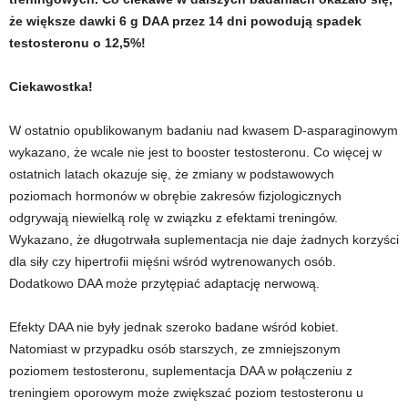
że większe dawki 6 g DAA przez 14 dni powodują spadek
w
testosteronu o 12,5%!
n
Ciekawostka!
i
W ostatnio opublikowanym badaniu nad kwasem D-asparaginowym
a
wykazano, że wcale nie jest to booster testosteronu. Co więcej w
ostatnich latach okazuje się, że zmiany w podstawowych
c
poziomach hormonów w obrębie zakresów fizjologicznych
odgrywają niewielką rolę w związku z efektami treningów.
h
Wykazano, że długotrwała suplementacja nie daje żadnych korzyści
dla siły czy hipertrofii mięśni wśród wytrenowanych osób.
.
Dodatkowo DAA może przytępiać adaptację nerwową.
Efekty DAA nie były jednak szeroko badane wśród kobiet.
Natomiast w przypadku osób starszych, ze zmniejszonym
poziomem testosteronu, suplementacja DAA w połączeniu z
treningiem oporowym może zwiększać poziom testosteronu u