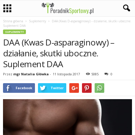
Strona główna
Suplementy
DAA (Kwas D-asparaginowy) – działanie, skutki uboczne.
P
Suplement DAA
SUPLEMENTY
a
DAA (Kwas D-asparaginowy) –
s
działanie, skutki uboczne.
Suplement DAA
j
Przez
mgr Natalia Główka
-
11 listopada 2017
5085
0
a
Facebook
Twitter
s
p
o
r