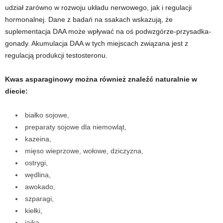
e
udział zarówno w rozwoju układu nerwowego, jak i regulacji
hormonalnej. Dane z badań na ssakach wskazują, że
n
suplementacja DAA może wpływać na oś podwzgórze-przysadka-
gonady. Akumulacja DAA w tych miejscach związana jest z
i
regulacją produkcji testosteronu.
n
Kwas asparaginowy można również znaleźć naturalnie w
g
diecie:
a
białko sojowe,
preparaty sojowe dla niemowląt,
c
kazeina,
mięso wieprzowe, wołowe, dziczyzna,
h
ostrygi,
wędlina,
,
awokado,
szparagi,
f
kiełki,
i
jajka,