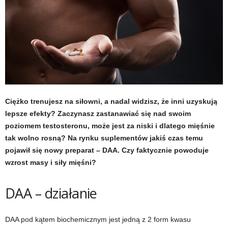
t
u
,
p
o
Ciężko trenujesz na siłowni, a nadal widzisz, że inni uzyskują
lepsze efekty? Zaczynasz zastanawiać się nad swoim
r
poziomem testosteronu, może jest za niski i dlatego mięśnie
tak wolno rosną? Na rynku suplementów jakiś czas temu
t
pojawił się nowy preparat – DAA. Czy faktycznie powoduje
wzrost masy i siły mięśni?
a
DAA – działanie
l
o
DAA pod kątem biochemicznym jest jedną z 2 form kwasu