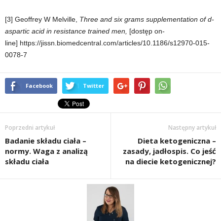
[3]
Geoffrey W Melville,
Three and six grams supplementation of d-
aspartic acid in resistance trained men,
[dostęp on-
line]
https://jissn.biomedcentral.com/articles/10.1186/s12970-015-
0078-7
Facebook
Twitter
Poprzedni artykuł
Następny artykuł
Badanie składu ciała –
Dieta ketogeniczna –
normy. Waga z analizą
zasady, jadłospis. Co jeść
składu ciała
na diecie ketogenicznej?