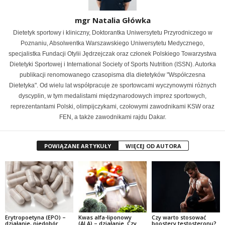
mgr Natalia Główka
Dietetyk sportowy i kliniczny, Doktorantka Uniwersytetu Przyrodniczego w
Poznaniu, Absolwentka Warszawskiego Uniwersytetu Medycznego,
specjalistka Fundacji Otylii Jędrzejczak oraz członek Polskiego Towarzystwa
Dietetyki Sportowej i International Society of Sports Nutrition (ISSN). Autorka
publikacji renomowanego czasopisma dla dietetyków "Współczesna
Dietetyka". Od wielu lat współpracuje ze sportowcami wyczynowymi różnych
dyscyplin, w tym medalistami międzynarodowych imprez sportowych,
reprezentantami Polski, olimpijczykami, czołowymi zawodnikami KSW oraz
FEN, a także zawodnikami rajdu Dakar.
POWIĄZANE ARTYKUŁY
WIĘCEJ OD AUTORA
Erytropoetyna (EPO) –
Kwas alfa-liponowy
Czy warto stosować
działanie, niedobór
(ALA) – działanie. Czy
boostery testosteronu?