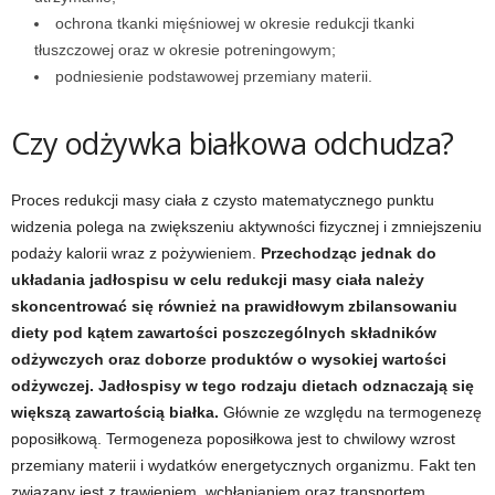
e
ochrona tkanki mięśniowej w okresie redukcji tkanki
tłuszczowej oraz w okresie potreningowym;
n
podniesienie podstawowej przemiany materii.
i
Czy odżywka białkowa odchudza?
n
Proces redukcji masy ciała z czysto matematycznego punktu
g
widzenia polega na zwiększeniu aktywności fizycznej i zmniejszeniu
a
podaży kalorii wraz z pożywieniem.
Przechodząc jednak do
układania jadłospisu w celu redukcji masy ciała należy
c
skoncentrować się również na prawidłowym zbilansowaniu
diety pod kątem zawartości poszczególnych składników
h
odżywczych oraz doborze produktów o wysokiej wartości
odżywczej. Jadłospisy w tego rodzaju dietach odznaczają się
,
większą zawartością białka.
Głównie ze względu na termogenezę
poposiłkową. Termogeneza poposiłkowa jest to chwilowy wzrost
f
przemiany materii i wydatków energetycznych organizmu. Fakt ten
związany jest z trawieniem, wchłanianiem oraz transportem
i