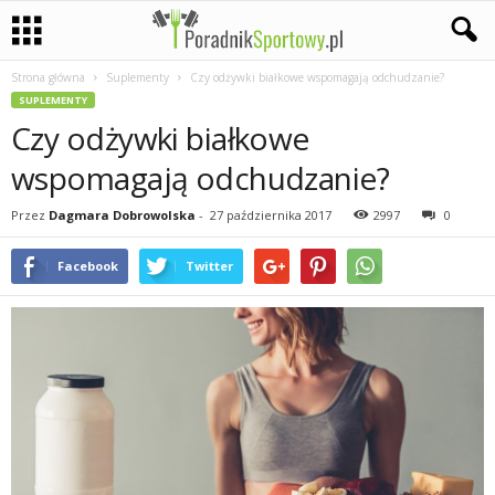
Strona główna
Suplementy
Czy odżywki białkowe wspomagają odchudzanie?
P
SUPLEMENTY
Czy odżywki białkowe
a
wspomagają odchudzanie?
s
Przez
Dagmara Dobrowolska
-
27 października 2017
2997
0
j
Facebook
Twitter
a
s
p
o
r