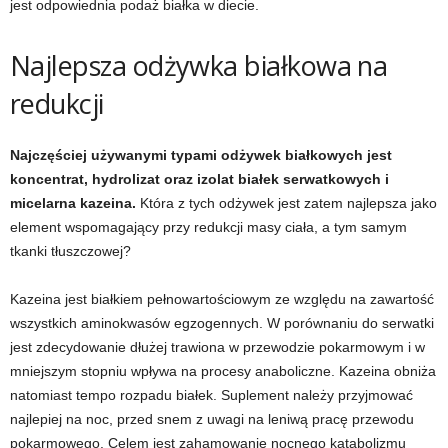
jest odpowiednia podaż białka w diecie.
w
Najlepsza odżywka białkowa na
n
redukcji
i
Najczęściej używanymi typami odżywek białkowych jest
a
koncentrat, hydrolizat oraz izolat białek serwatkowych i
micelarna kazeina.
Która z tych odżywek jest zatem najlepsza jako
c
element wspomagający przy redukcji masy ciała, a tym samym
tkanki tłuszczowej?
h
Kazeina jest białkiem pełnowartościowym ze względu na zawartość
.
wszystkich aminokwasów egzogennych. W porównaniu do serwatki
jest zdecydowanie dłużej trawiona w przewodzie pokarmowym i w
mniejszym stopniu wpływa na procesy anaboliczne. Kazeina obniża
natomiast tempo rozpadu białek. Suplement należy przyjmować
najlepiej na noc, przed snem z uwagi na leniwą pracę przewodu
pokarmowego. Celem jest zahamowanie nocnego katabolizmu