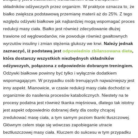
składników odżywczych przez organizm. W praktyce oznacza to, że
t
białko zwiększa podstawową przemianę materii aż do 25%. Z tego
względu odżywki białkowe jak najbardziej mogą wspomagać proces
n
redukcji masy ciała. Białko jest również zdecydowanie dłużej
trawione od węglowodanów, nie powoduje również gwałtownych
e
wyrzutów insuliny i zmian stężenia glukozy we krwi.
Należy jednak
zaznaczyć, iż podstawą jest
odpowiednio zbilansowana dieta
,
s
która dostarczy wszystkich niezbędnych składników
odżywczych, połączona z odpowiednio dobranym treningiem.
s
Odżywki białkowe powinny być tylko i wyłącznie dodatkiem
wspomagającym. W przypadku osób trenujących najważniejszy jest
i
inny aspekt. Mianowicie, w czasie redukcji masy ciała dochodzi w
s
organizmie do nasilenia procesów katabolicznych. Niestety na te
procesy podatna jest również tkanka mięśniowa, dlatego tak istotny
i
jest aspekt odpowiednio dobranej diety dla osoby chcącej
zredukować masę ciała, a tym samym poziom tkanki tłuszczowej.
ł
Głównym celem staje się wówczas zapobieganie utracie
beztłuszczowej masy ciała. Kluczem do sukcesu w tym przypadku
o