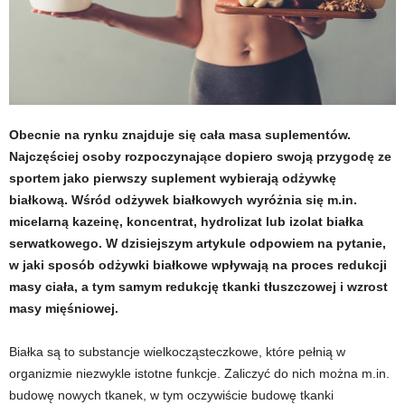
t
u
,
Obecnie na rynku znajduje się cała masa suplementów.
p
Najczęściej osoby rozpoczynające dopiero swoją przygodę ze
sportem jako pierwszy suplement wybierają odżywkę
o
białkową. Wśród odżywek białkowych wyróżnia się m.in.
r
micelarną kazeinę, koncentrat, hydrolizat lub izolat białka
serwatkowego. W dzisiejszym artykule odpowiem na pytanie,
t
w jaki sposób odżywki białkowe wpływają na proces redukcji
masy ciała, a tym samym redukcję tkanki tłuszczowej i wzrost
a
masy mięśniowej.
l
Białka są to substancje wielkocząsteczkowe, które pełnią w
organizmie niezwykle istotne funkcje. Zaliczyć do nich można m.in.
o
budowę nowych tkanek, w tym oczywiście budowę tkanki