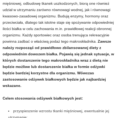
mięśniowej, odbudowę tkanek uszkodzonych, biorą one również
d
udział w utrzymaniu zarówno równowagi wodnej, jak i równowagi
i
kwasowo-zasadowej organizmu. Budują enzymy, hormony oraz
przeciwciała, dlatego tak istotne staje się spożywanie odpowiedniej
e
ilości białka w celu zachowania m.in. prawidłowej reakcji obronnej
organizmu. Każdy sportowiec oraz osoba trenująca rekreacyjnie
t
powinna zadbać o właściwą podaż tego makroskładnika.
Zawsze
należy rozpocząć od prawidłowo zbilansowanej diety z
a
odpowiednim dowozem białka. Pojawią się jednak sytuacje, w
których dostarczenie tego makroskładnika wraz z dietą nie
c
będzie możliwe lub dostarczenie białka w formie odżywki
będzie bardziej korzystne dla organizmu. Wówczas
h
zastosowanie odżywek białkowych będzie jak najbardziej
,
wskazane.
t
Celem stosowania odżywek białkowych jest:
r
przyspieszenie wzrostu tkanki mięśniowej, ewentualnie jej
utrzymanie;