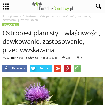
Strona główna
Odżywianie
Ostropest plamisty – właściwości, dawkowanie,
P
zastosowanie, przeciwwskazania
ODŻYWIANIE
a
Ostropest plamisty – właściwości,
s
dawkowanie, zastosowanie,
przeciwwskazania
j
Przez
mgr Natalia Główka
-
4 marca 2018
2981
0
a
Facebook
Twitter
s
p
o
r