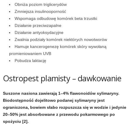
e
Obniża poziom triglicerydów
Zmniejsza insulinooporność
n
Wspomaga odbudowę komórek beta trzustki
Działanie przeciwzapalne
i
Działanie antyoksydacyjne
Zwalnia podziały komórek niektórych nowotworów
n
Hamuje kancerogenezę komórek skóry wywołaną
g
promieniowaniem UVB
Pobudza laktację
a
Ostropest plamisty
–
dawkowanie
c
h
Suszone nasiona zawierają 1–4% flawonoidów sylimaryny.
Biodostępność dojelitowo podanej sylimaryny jest
,
ograniczona, bowiem słabo rozpuszcza się w wodzie i jedynie
20–50% jest absorbowane z przewodu pokarmowego po
f
spożyciu [2].
i