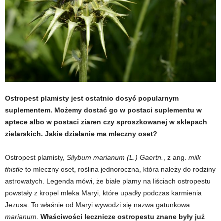
t
u
,
p
o
Ostropest plamisty jest ostatnio dosyć popularnym
suplementem. Możemy dostać go w postaci suplementu w
r
aptece albo w postaci ziaren czy sproszkowanej w sklepach
zielarskich. Jakie działanie ma mleczny oset?
t
Ostropest plamisty,
Silybum marianum (L.) Gaertn.
, z ang.
milk
a
thistle
to mleczny oset, roślina jednoroczna, która należy do rodziny
astrowatych. Legenda mówi, że białe plamy na liściach ostropestu
l
powstały z kropel mleka Maryi, które upadły podczas karmienia
Jezusa. To właśnie od Maryi wywodzi się nazwa gatunkowa
o
marianum
.
Właściwości lecznicze ostropestu znane były już