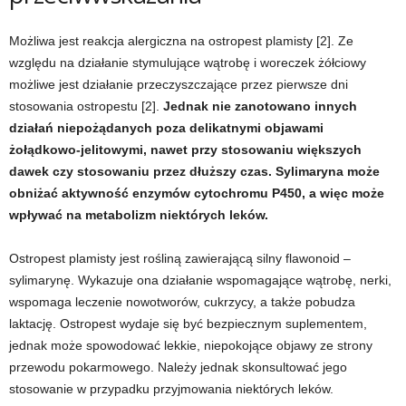
w
Możliwa jest reakcja alergiczna na ostropest plamisty [2]. Ze
względu na działanie stymulujące wątrobę i woreczek żółciowy
n
możliwe jest działanie przeczyszczające przez pierwsze dni
stosowania ostropestu [2].
Jednak nie zanotowano innych
i
działań niepożądanych poza delikatnymi objawami
żołądkowo-jelitowymi, nawet przy stosowaniu większych
a
dawek czy stosowaniu przez dłuższy czas. Sylimaryna może
c
obniżać aktywność enzymów cytochromu P450, a więc może
wpływać na metabolizm niektórych leków.
h
Ostropest plamisty jest rośliną zawierającą silny flawonoid –
.
sylimarynę. Wykazuje ona działanie wspomagające wątrobę, nerki,
wspomaga leczenie nowotworów, cukrzycy, a także pobudza
laktację. Ostropest wydaje się być bezpiecznym suplementem,
jednak może spowodować lekkie, niepokojące objawy ze strony
przewodu pokarmowego. Należy jednak skonsultować jego
stosowanie w przypadku przyjmowania niektórych leków.