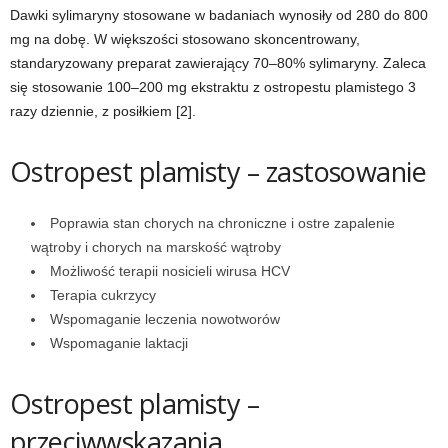
Dawki sylimaryny stosowane w badaniach wynosiły od 280 do 800
mg na dobę. W większości stosowano skoncentrowany,
t
standaryzowany preparat zawierający 70
–
80% sylimaryny. Zaleca
n
się stosowanie 100
–
200 mg ekstraktu z ostropestu plamistego 3
razy dziennie, z posiłkiem [2].
e
Ostropest plamisty
–
zastosowanie
s
s
Poprawia stan chorych na chroniczne i ostre zapalenie
wątroby i chorych na marskość wątroby
i
Możliwość terapii nosicieli wirusa HCV
Terapia cukrzycy
s
Wspomaganie leczenia nowotworów
Wspomaganie laktacji
i
Ostropest plamisty
–
ł
przeciwwskazania
o