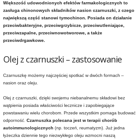
Większość udowodnionych efektów farmakologicznych to
zasługa chinonowych składników nasion czarnuszki, z czego
t
największą część stanowi tymochinon. Posiada on działanie
przeciwbakteryjne, przeciwgrzybicze, przeciwutleniające,
n
przeciwzapalne, przeciwnowotworowe, a także
przeciwdrgawkowe.
e
s
Olej z czarnuszki – zastosowanie
s
Czarnuszkę możemy najczęściej spotkać w dwóch formach –
i
nasion oraz oleju.
s
Olej z czarnuszki, dzięki swojemu niebanalnemu składowi bez
wątpienia posiada właściwości lecznicze i zapobiegające
i
powstawaniu wielu chorobom. Przede wszystkim pomaga budować
odporność.
Czarnuszka polecana jest
w terapii chorób
ł
autoimmunologicznych
(np. toczeń, reumatyzm). Już jedna
łyżeczka dziennie tego niezwykłego oleju wzmocni naszą
o