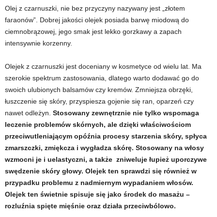
Olej z czarnuszki, nie bez przyczyny nazywany jest „złotem
faraonów”. Dobrej jakości olejek posiada barwę miodową do
ciemnobrązowej, jego smak jest lekko gorzkawy a zapach
intensywnie korzenny.
Olejek z czarnuszki jest doceniany w kosmetyce od wielu lat. Ma
szerokie spektrum zastosowania, dlatego warto dodawać go do
swoich ulubionych balsamów czy kremów. Zmniejsza obrzęki,
łuszczenie się skóry, przyspiesza gojenie się ran, oparzeń czy
nawet odleżyn.
Stosowany zewnętrznie nie tylko wspomaga
leczenie problemów skórnych, ale dzięki właściwościom
przeciwutleniającym opóźnia procesy starzenia skóry, spłyca
zmarszczki, zmiękcza i wygładza skórę. Stosowany na włosy
wzmocni je i uelastyczni, a także zniweluje łupież uporczywe
swędzenie skóry głowy. Olejek ten sprawdzi się również w
przypadku problemu z nadmiernym wypadaniem włosów.
Olejek ten świetnie spisuje się jako środek do masażu –
rozluźnia spięte mięśnie oraz działa przeciwbólowo.