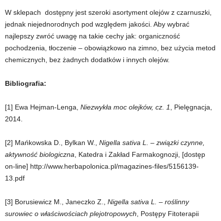
W sklepach dostępny jest szeroki asortyment olejów z czarnuszki,
jednak niejednorodnych pod względem jakości. Aby wybrać
najlepszy zwróć uwagę na takie cechy jak: organiczność
pochodzenia, tłoczenie – obowiązkowo na zimno, bez użycia metod
chemicznych, bez żadnych dodatków i innych olejów.
Bibliografia:
[1] Ewa Hejman-Lenga,
Niezwykła moc olejków, cz. 1
, Pielęgnacja,
2014.
[2] Mańkowska D., Bylkan W.,
Nigella sativa L. – związki czynne,
aktywność biologiczna
, Katedra i Zakład Farmakognozji, [dostęp
on-line] http://www.herbapolonica.pl/magazines-files/5156139-
13.pdf
[3] Borusiewicz M., Janeczko Z.,
Nigella sativa L. – roślinny
surowiec o właściwościach plejotropowych
, Postępy Fitoterapii