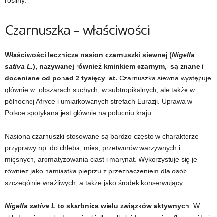
rośliny.
d
Czarnuszka – właściwości
i
e
Właściwości lecznicze nasion czarnuszki siewnej (
Nigella
sativa L.
), nazywanej również kminkiem czarnym, są znane i
t
doceniane od ponad 2 tysięcy lat.
Czarnuszka siewna występuje
głównie w obszarach suchych, w subtropikalnych, ale także w
a
północnej Afryce i umiarkowanych strefach Eurazji. Uprawa w
Polsce spotykana jest głównie na południu kraju.
c
h
Nasiona czarnuszki stosowane są bardzo często w charakterze
przyprawy np. do chleba, mięs, przetworów warzywnych i
,
mięsnych, aromatyzowania ciast i marynat. Wykorzystuje się je
również jako namiastka pieprzu z przeznaczeniem dla osób
t
szczególnie wrażliwych, a także jako środek konserwujący.
r
Nigella sativa L
to skarbnica wielu związków aktywnych
. W