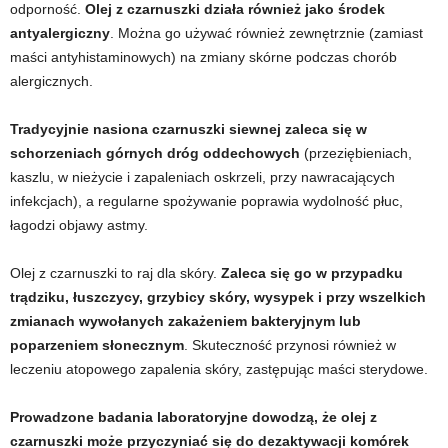
odporność.
Olej z czarnuszki działa również jako środek
antyalergiczny
. Można go używać również zewnętrznie (zamiast
w
maści antyhistaminowych) na zmiany skórne podczas chorób
n
alergicznych.
i
Tradycyjnie nasiona czarnuszki siewnej zaleca się w
schorzeniach górnych dróg oddechowych
(przeziębieniach,
a
kaszlu, w nieżycie i zapaleniach oskrzeli, przy nawracających
infekcjach), a regularne spożywanie poprawia wydolność płuc,
c
łagodzi objawy astmy.
h
Olej z czarnuszki to raj dla skóry.
Zaleca się go w przypadku
trądziku, łuszczycy, grzybicy skóry, wysypek i przy wszelkich
.
zmianach wywołanych zakażeniem bakteryjnym lub
poparzeniem słonecznym
. Skuteczność przynosi również w
leczeniu atopowego zapalenia skóry, zastępując maści sterydowe.
Prowadzone badania laboratoryjne dowodzą, że olej z
czarnuszki może przyczyniać się do dezaktywacji komórek