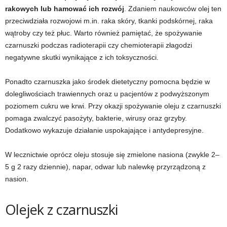
rakowych lub hamować ich rozwój
. Zdaniem naukowców olej ten
przeciwdziała rozwojowi m.in. raka skóry, tkanki podskórnej, raka
wątroby czy też płuc. Warto również pamiętać, że spożywanie
czarnuszki podczas radioterapii czy chemioterapii złagodzi
negatywne skutki wynikające z ich toksyczności.
Ponadto czarnuszka jako środek dietetyczny pomocna będzie w
dolegliwościach trawiennych oraz u pacjentów z podwyższonym
poziomem cukru we krwi. Przy okazji spożywanie oleju z czarnuszki
pomaga zwalczyć pasożyty, bakterie, wirusy oraz grzyby.
Dodatkowo wykazuje działanie uspokajające i antydepresyjne.
W lecznictwie oprócz oleju stosuje się zmielone nasiona (zwykle 2–
5 g 2 razy dziennie), napar, odwar lub nalewkę przyrządzoną z
nasion.
Olejek z czarnuszki