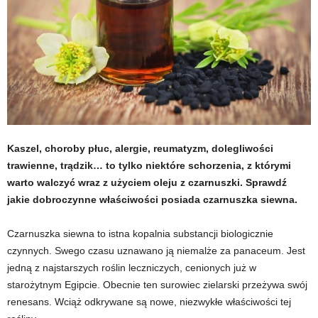
t
u
,
p
o
Kaszel, choroby płuc, alergie, reumatyzm, dolegliwości
trawienne, trądzik… to tylko niektóre schorzenia, z którymi
r
warto walczyć wraz z użyciem oleju z czarnuszki. Sprawdź
jakie dobroczynne właściwości posiada czarnuszka siewna.
t
Czarnuszka siewna to istna kopalnia substancji biologicznie
a
czynnych. Swego czasu uznawano ją niemalże za panaceum. Jest
l
jedną z najstarszych roślin leczniczych, cenionych już w
starożytnym Egipcie. Obecnie ten surowiec zielarski przeżywa swój
o
renesans. Wciąż odkrywane są nowe, niezwykłe właściwości tej