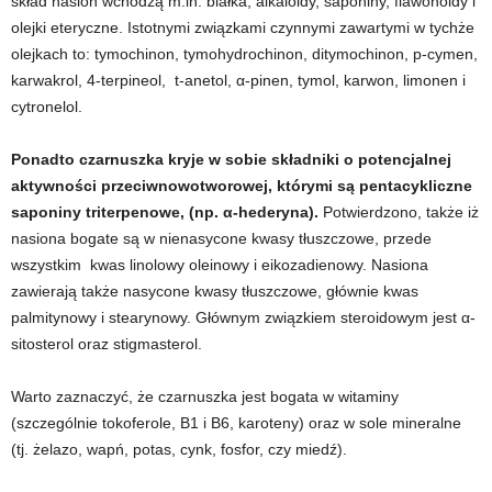
skład nasion wchodzą m.in. białka, alkaloidy, saponiny, flawonoidy i
e
olejki eteryczne. Istotnymi związkami czynnymi zawartymi w tychże
olejkach to: tymochinon, tymohydrochinon, ditymochinon, p-cymen,
n
karwakrol, 4-terpineol, t-anetol, α-pinen, tymol, karwon, limonen i
i
cytronelol.
n
Ponadto czarnuszka kryje w sobie składniki o potencjalnej
aktywności przeciwnowotworowej, którymi są pentacykliczne
g
saponiny triterpenowe, (np. α-hederyna).
Potwierdzono, także iż
nasiona bogate są w nienasycone kwasy tłuszczowe, przede
a
wszystkim kwas linolowy oleinowy i eikozadienowy. Nasiona
zawierają także nasycone kwasy tłuszczowe, głównie kwas
c
palmitynowy i stearynowy. Głównym związkiem steroidowym jest α-
sitosterol oraz stigmasterol.
h
,
Warto zaznaczyć, że czarnuszka jest bogata w witaminy
(szczególnie tokoferole, B1 i B6, karoteny) oraz w sole mineralne
f
(tj. żelazo, wapń, potas, cynk, fosfor, czy miedź).
i