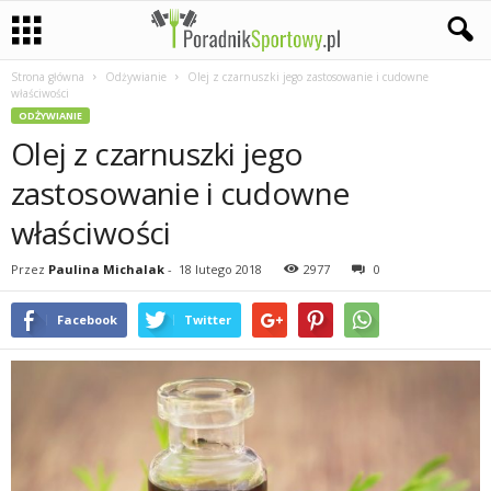
Strona główna
Odżywianie
Olej z czarnuszki jego zastosowanie i cudowne
P
właściwości
ODŻYWIANIE
a
Olej z czarnuszki jego
s
zastosowanie i cudowne
właściwości
j
Przez
Paulina Michalak
-
18 lutego 2018
2977
0
a
Facebook
Twitter
s
p
o
r