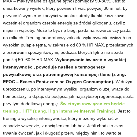
MAX
–
maksymalne osiągalne tętno)
pomiędzy 50-80%. Jest to
e
umiarkowany wysiłek, który powinien trwać powyżej 30 minut, by
n
przynosić wymierne korzyści w postaci utraty tkanki tłuszczowej –
wcześniej organizm czerpie energię ze źródeł glikogenu, czyli z
i
mięśni i wątroby. Może to być np bieg, jazda na rowerze czy jazda
na rolkach. Trening anaerobowy z
akłada wykonywanie ćwiczeń na
n
wysokim pułapie tętna, w zakresie od 80 % HR MAX, przeplatanych
z przerwami spoczynkowymi, podczas których tętno nie spada
g
poniżej 50
–
60 % HR MAX.
Wykonywanie ćwiczeń o wysokiej
intensywności, powoduje nasilenie termogenezy
a
powysiłkowej oraz potreningowej konsumpcji tlenu (z ang.
EPOC –
Excess Post-exercise Oxygen Consumption).
W dużym
c
uproszczeniu, po intensywnym wysiłku, organizm dłużej wraca do
h
homeostazy, a dążąc do podjęcia jak najszybszej regeneracji, spala
przy tym dodatkową energię.
Świetnym rozwiązaniem będzie
,
trening „HIIT” (z ang. High Intensive Interval Training)
. Jest to
trening o wysokiej intensywności, który możemy wykonać w
f
zasadzie wszędzie, z obciążeniem lub bez. Jeśli chodzi o czas
trwania ćwiczeń, jak i długość przerw między nimi, to warto te
i