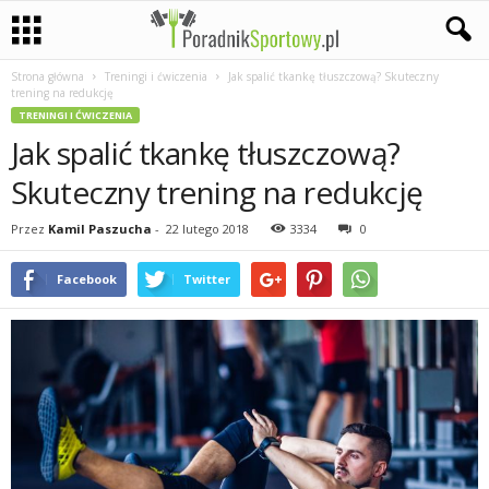
Strona główna
Treningi i ćwiczenia
Jak spalić tkankę tłuszczową? Skuteczny
P
trening na redukcję
TRENINGI I ĆWICZENIA
a
Jak spalić tkankę tłuszczową?
s
Skuteczny trening na redukcję
j
Przez
Kamil Paszucha
-
22 lutego 2018
3334
0
a
Facebook
Twitter
s
p
o
r