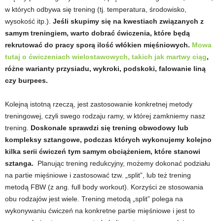
w których odbywa się trening (tj. temperatura, środowisko,
w
wysokość itp.).
Jeśli skupimy się na kwestiach związanych z
samym treningiem, warto dobrać ćwiczenia, które będą
n
rekrutować do pracy sporą ilość włókien mięśniowych.
Mowa
tutaj o ćwiczeniach wielostawowych, takich jak martwy ciąg
,
i
różne warianty przysiadu, wykroki, podskoki, falowanie liną
czy burpees.
a
c
Kolejną istotną rzeczą, jest zastosowanie konkretnej metody
treningowej, czyli swego rodzaju ramy, w której zamkniemy nasz
h
trening.
Doskonale sprawdzi się trening obwodowy lub
kompleksy sztangowe, podczas których wykonujemy kolejno
.
kilka serii ćwiczeń tym samym obciążeniem, które stanowi
sztanga.
Planując trening redukcyjny, możemy dokonać podziału
na partie mięśniowe i zastosować tzw. „split”, lub też trening
metodą FBW (z ang. full body workout). Korzyści ze stosowania
obu rodzajów jest wiele. Trening metodą „split” polega na
wykonywaniu ćwiczeń na konkretne partie mięśniowe i jest to