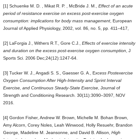
[1] Schuenke M. D. , Mikat R. P. , McBride J. M.,
Effect of an acute
period of resistance exercise on excess post-exercise oxygen
consumption: implications for body mass management
, European
Journal of Applied Physiology, 2002, vol. 86, no. 5, pp. 411–417,
[2] LaForgia J., Withers R.T., Gore C.J.,
Effects of exercise intensity
and duration on the excess post-exercise oxygen consumption
, J
Sports Sci. 2006 Dec;24(12):1247-64.
[3] Tucker W. J., Angadi S. S., Gaesser G. A.,
E
xcess Postexercise
Oxygen Consumption After High-Intensity and Sprint Interval
Exercise, and Continuous Steady-State Exercise
,
Journal of
Strength and Conditioning Research. 30(11):3090–3097, NOV
2016.
[4] Gordon Fisher
,
Andrew W. Brown
,
Michelle M. Bohan Brown
,
Amy Alcorn
,
Corey Noles
,
Leah Winwood
,
Holly Resuehr
,
Brandon
George
,
Madeline M. Jeansonne
, and
David B. Allison
,
High