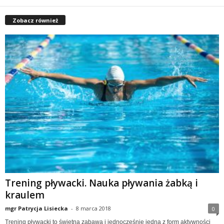
Zobacz również
Trening pływacki. Nauka pływania żabką i
kraulem
mgr Patrycja Lisiecka
-
8 marca 2018
0
Trening pływacki to świetna zabawa i jednocześnie jedna z form aktywności