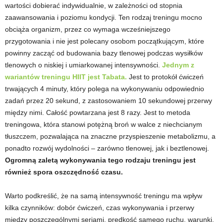
wartości dobierać indywidualnie, w zależności od stopnia
zaawansowania i poziomu kondycji. Ten rodzaj treningu mocno
t
obciąża organizm, przez co wymaga wcześniejszego
przygotowania i nie jest polecany osobom początkującym, które
n
powinny zacząć od budowania bazy tlenowej podczas wysiłków
e
tlenowych o niskiej i umiarkowanej intensywności.
Jednym z
wariantów treningu HIIT jest Tabata.
Jest to protokół ćwiczeń
s
trwających 4 minuty, który polega na wykonywaniu odpowiednio
zadań przez 20 sekund, z zastosowaniem 10 sekundowej przerwy
s
między nimi. Całość powtarzana jest 8 razy. Jest to metoda
treningowa, która stanowi potężną broń w walce z niechcianym
i
tłuszczem, pozwalająca na znaczne przyspieszenie metabolizmu, a
ponadto rozwój wydolności
–
zarówno tlenowej, jak i beztlenowej.
s
Ogromną zaletą wykonywania tego rodzaju treningu jest
również spora oszczędność czasu.
i
ł
Warto podkreślić, że na samą intensywność treningu ma wpływ
kilka czynników: dobór ćwiczeń, czas wykonywania i przerwy
o
między poszczególnymi seriami, prędkość samego ruchu, warunki,