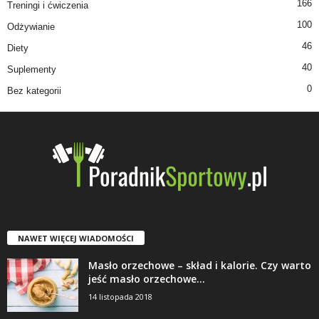
166
Treningi i ćwiczenia
100
Odżywianie
46
Diety
40
Suplementy
0
Bez kategorii
NAWET WIĘCEJ WIADOMOŚCI
Masło orzechowe – skład i kalorie. Czy warto
jeść masło orzechowe...
14 listopada 2018