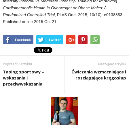
Intensity Interval- vs Moderate Intensity- Training for Improving
Cardiometabolic Health in Overweight or Obese Males: A
Randomized Controlled Trial
,
PLoS One
. 2015; 10(10): e0138853,
Published online 2015 Oct 21.
Facebook
Twitter
Poprzedni artykuł
Następny artykuł
Taping sportowy –
Ćwiczenia wzmacniające i
wskazania i
rozciągające kręgosłup
przeciwwskazania