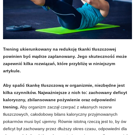
t
u
,
p
Trening ukierunkowany na redukcję tkanki tłuszczowej
powinien być mądrze zaplanowany. Jego skuteczność może
o
zapewnić kilka rozwiązań, które przybliżę w niniejszym
artykule.
r
Aby spalić tkankę tłuszczową w organizmie, niezbędne jest
t
kilka czynników. Najważniejsze z nich to: zachowany deficyt
a
kaloryczny, zbilansowane pożywienie oraz odpowiedni
trening.
Aby organizm zaczął czerpać z własnych rezerw
l
tłuszczowych, całodobowy bilans kaloryczny przyjmowanych
pokarmów musi być ujemny. Równie istotną rzeczą jest to, by ów
o
deficyt był zachowany przez dłuższy okres czasu, odpowiedni dla