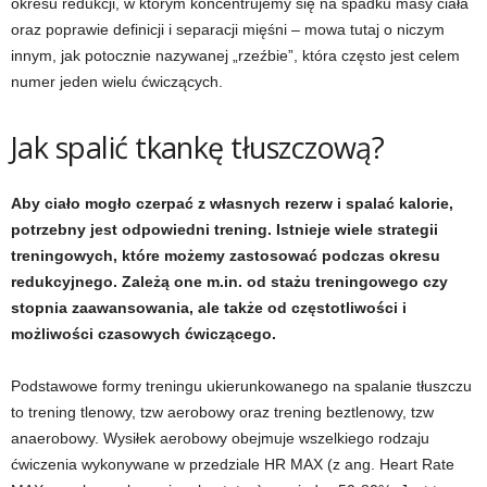
okresu redukcji, w którym koncentrujemy się na spadku masy ciała
d
oraz poprawie definicji i separacji mięśni – mowa tutaj o niczym
innym, jak potocznie nazywanej „rzeźbie”, która często jest celem
i
numer jeden wielu ćwiczących.
e
Jak spalić tkankę tłuszczową?
t
Aby ciało mogło czerpać z własnych rezerw i spalać kalorie,
a
potrzebny jest odpowiedni trening. Istnieje wiele strategii
c
treningowych, które możemy zastosować podczas okresu
redukcyjnego. Zależą one m.in. od stażu treningowego czy
h
stopnia zaawansowania, ale także od częstotliwości i
możliwości czasowych ćwiczącego.
,
Podstawowe formy treningu ukierunkowanego na spalanie tłuszczu
t
to trening tlenowy, tzw aerobowy oraz trening beztlenowy, tzw
anaerobowy. Wysiłek aerobowy obejmuje wszelkiego rodzaju
r
ćwiczenia wykonywane w przedziale HR MAX
(z ang. Heart Rate