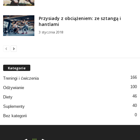
Przysiady z obciążeniem: ze sztangą i
hantlami
3 stycznia 2018
Kategorie
166
Treningi i ćwiczenia
100
Odżywianie
46
Diety
40
Suplementy
0
Bez kategorii