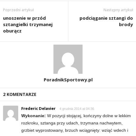
d
Poprzedni artykuł
Następny artykuł
unoszenie w przód
podciąganie sztangi do
i
sztangielki trzymanej
brody
oburącz
e
t
a
c
PoradnikSportowy.pl
h
2 KOMENTARZE
,
Frederic Delavier
4 grudnia 2014 at 04:36
t
Wykonanie:
W pozycji stojącej, kończyny dolne w lekkim
rozkroku, sztanga przy udach, trzymana nachwytem,
r
grzbiet wyprostowany, brzuch wciągnięty: wziąć wdech i