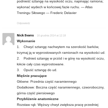
podnieść sztangę na wysokość oczu, napinając ramiona;
e
wykonać wydech w końcowej fazie ruchu. — Atlas
n
Treningu Siłowego — Frederic Delavier
i
Odpowiedz
n
Nick Evans
16 grudnia 2014 at 12:18
Wykonanie
g
1. Chwyć sztangę nachwytem na szerokość barków,
trzymaj ją w wyprostowanych ramionach na wysokości ud.
a
2. Podnieś sztangę w przód i w górę na wysokość oczu,
łokcie cały czas wyprostowane.
c
3. Opuść sztangę do ud.
Mięśnie pracujące
h
Główne: Przednia część naramiennego
,
Dodatkowe: Boczna część naramiennego, czworoboczny,
górna część piersiowego
f
Przybliżenie anatomiczne
Rozstaw rąk: Węższy chwyt zwiększa pracę przedniej
i