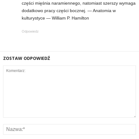
części mięśnia naramiennego, natomiast szerszy wymaga
dodatkowo pracy części bocznej. — Anatomia w
t
kulturystyce — William P. Hamilton
n
Odpowiedz
e
s
ZOSTAW ODPOWIEDŹ
s
i
s
i
ł
o