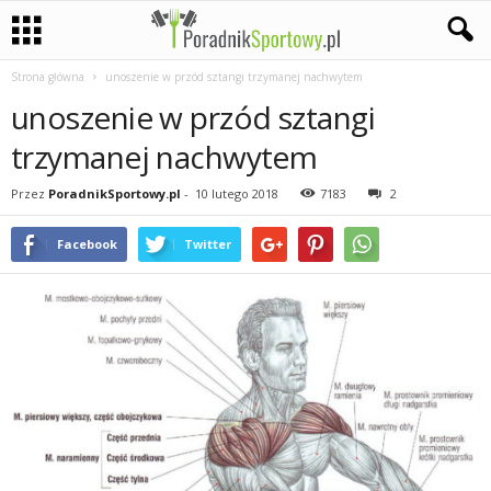
Strona główna
unoszenie w przód sztangi trzymanej nachwytem
P
unoszenie w przód sztangi
a
trzymanej nachwytem
s
Przez
PoradnikSportowy.pl
-
10 lutego 2018
7183
2
j
Facebook
Twitter
a
s
p
o
r