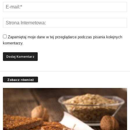
w
n
i
Zapamiętaj moje dane w tej przeglądarce podczas pisania kolejnych
komentarzy.
a
c
h
Zobacz również
.