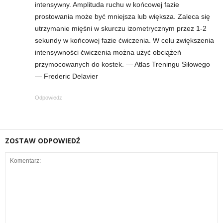
e
intensywny. Amplituda ruchu w końcowej fazie
prostowania może być mniejsza lub większa. Zaleca się
n
utrzymanie mięśni w skurczu izometrycznym przez 1-2
sekundy w końcowej fazie ćwiczenia. W celu zwiększenia
i
intensywności ćwiczenia można użyć obciążeń
przymocowanych do kostek. — Atlas Treningu Siłowego
n
— Frederic Delavier
g
Odpowiedz
a
c
ZOSTAW ODPOWIEDŹ
h
,
f
i