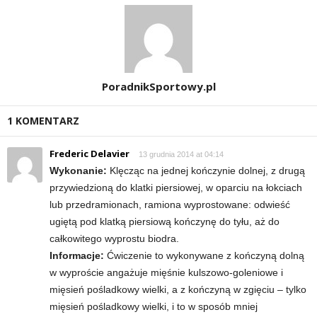
d
i
e
PoradnikSportowy.pl
t
1 KOMENTARZ
a
Frederic Delavier
13 grudnia 2014 at 04:14
c
Wykonanie:
Klęcząc na jednej kończynie dolnej, z drugą
przywiedzioną do klatki piersiowej, w oparciu na łokciach
h
lub przedramionach, ramiona wyprostowane: odwieść
ugiętą pod klatką piersiową kończynę do tyłu, aż do
,
całkowitego wyprostu biodra.
Informacje:
Ćwiczenie to wykonywane z kończyną dolną
t
w wyproście angażuje mięśnie kulszowo-goleniowe i
mięsień pośladkowy wielki, a z kończyną w zgięciu – tylko
r
mięsień pośladkowy wielki, i to w sposób mniej