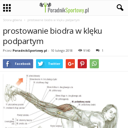
Strona główna
prostowanie biodra w klęku podpartym
P
prostowanie biodra w klęku
a
podpartym
s
Przez
PoradnikSportowy.pl
-
10 lutego 2018
9140
1
j
Facebook
Twitter
a
s
p
o
r