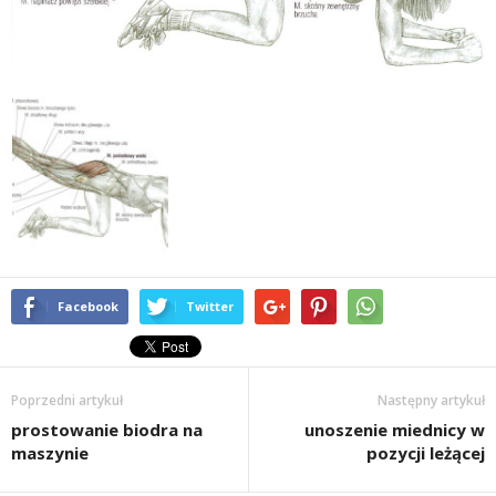
t
u
,
p
o
r
Facebook
Twitter
t
a
Poprzedni artykuł
Następny artykuł
l
prostowanie biodra na
unoszenie miednicy w
maszynie
pozycji leżącej
o