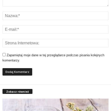
t
n
e
s
s
Zapamiętaj moje dane w tej przeglądarce podczas pisania kolejnych
komentarzy.
i
s
i
Zobacz również
ł
o