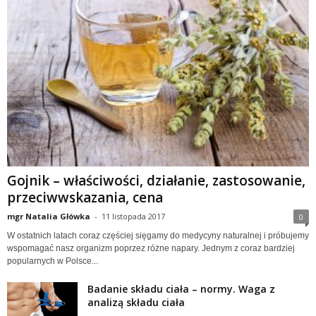
w
n
i
a
c
Gojnik – właściwości, działanie, zastosowanie,
h
przeciwwskazania, cena
.
mgr Natalia Główka
-
11 listopada 2017
0
W ostatnich latach coraz częściej sięgamy do medycyny naturalnej i próbujemy
wspomagać nasz organizm poprzez różne napary. Jednym z coraz bardziej
popularnych w Polsce...
Badanie składu ciała – normy. Waga z
analizą składu ciała