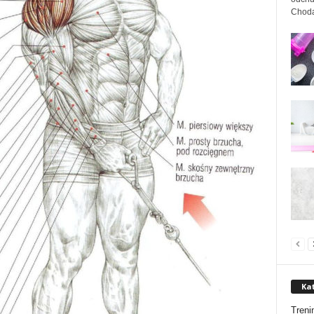
Chodak
Ka
Treni