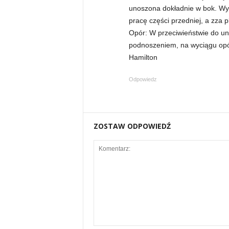
unoszona dokładnie w bok. Wyk
n
pracę części przedniej, a zza 
Opór: W przeciwieństwie do un
i
podnoszeniem, na wyciągu opór 
Hamilton
a
Odpowiedz
c
h
ZOSTAW ODPOWIEDŹ
.