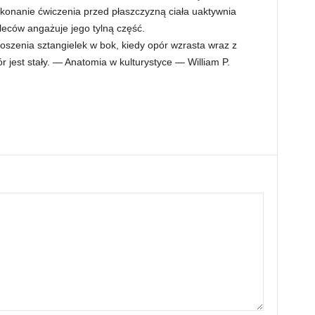
onanie ćwiczenia przed płaszczyzną ciała uaktywnia
pleców angażuje jego tylną część.
oszenia sztangielek w bok, kiedy opór wzrasta wraz z
jest stały. — Anatomia w kulturystyce — William P.