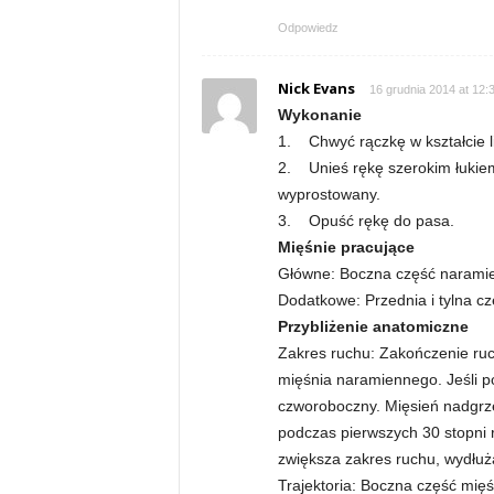
Odpowiedz
n
Nick Evans
e
16 grudnia 2014 at 12:
Wykonanie
s
1. Chwyć rączkę w kształcie l
2. Unieś rękę szerokim łukiem
s
wyprostowany.
3. Opuść rękę do pasa.
i
Mięśnie pracujące
Główne: Boczna część narami
s
Dodatkowe: Przednia i tylna 
Przybliżenie anatomiczne
i
Zakres ruchu: Zakończenie ruc
mięśnia naramiennego. Jeśli p
ł
czworoboczny. Mięsień nadgrz
o
podczas pierwszych 30 stopni
zwiększa zakres ruchu, wydłuż
w
Trajektoria: Boczna część mięś