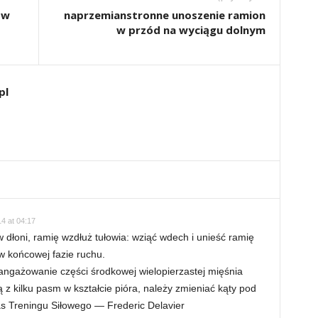
 w
naprzemianstronne unoszenie ramion
w przód na wyciągu dolnym
pl
4 at 04:17
dłoni, ramię wzdłuż tułowia: wziąć wdech i unieść ramię
 końcowej fazie ruchu.
ngażowanie części środkowej wielopierzastej mięśnia
z kilku pasm w kształcie pióra, należy zmieniać kąty pod
as Treningu Siłowego — Frederic Delavier