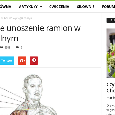
ŁÓWNA
ARTYKUŁY
ĆWICZENIA
SIŁOWNIE
FORU
 w bok na wyciągu dolnym
Zo
e unoszenie ramion w
olnym
6588
2
Twitter
Czy
Cho
mgr N
Diety 
więks
odchu