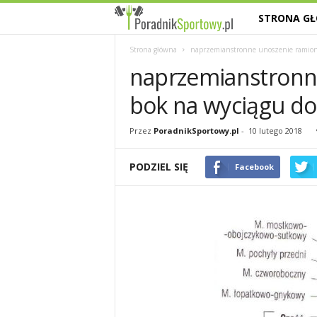
STRONA G
P
a
Strona główna
naprzemianstronne unoszenie ramion
naprzemianstronn
s
bok na wyciągu d
j
Przez
PoradnikSportowy.pl
-
10 lutego 2018
a
PODZIEL SIĘ
Facebook
s
p
o
r
t