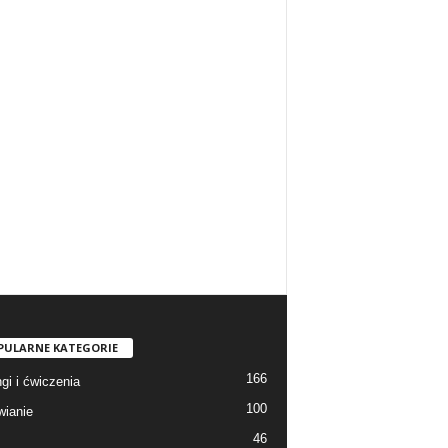
PULARNE KATEGORIE
166
gi i ćwiczenia
100
ianie
46