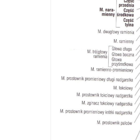
u
,
p
o
r
t
a
l
o
d