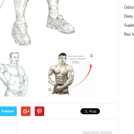
Odżyw
Diety
Supl
Bez k
Twitter
Następny artykuł