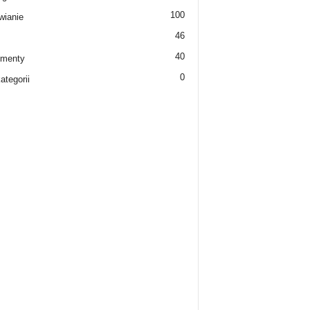
100
ianie
46
40
ementy
0
ategorii