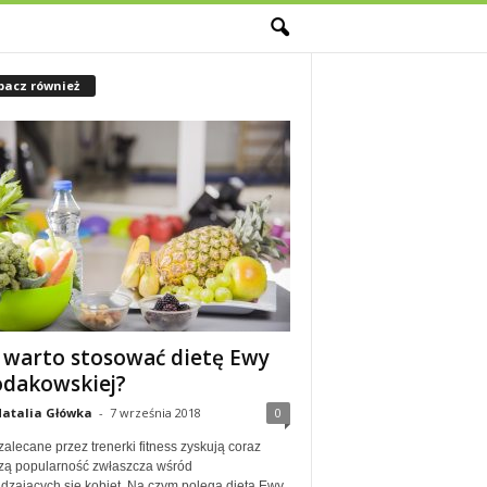
M
bacz również
 warto stosować dietę Ewy
dakowskiej?
atalia Główka
-
7 września 2018
0
zalecane przez trenerki fitness zyskują coraz
zą popularność zwłaszcza wśród
dzających się kobiet. Na czym polega dieta Ewy