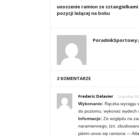
n
unoszenie ramion ze sztangielkami
pozycji leżącej na boku
i
n
PoradnikSportowy.
g
a
c
2 KOMENTARZE
h
Frederic Delavier
,
14 grudnia 201
Wykonanie:
Rączka wyciągu w 
f
do poziomu; wykonać wydech w
Informacje:
Ze względu na zaa
i
naramiennego, tzn. zbudowaną 
jakimi unosi się ramiona — Atl
t