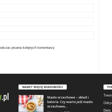
podczas pisania kolejnych komentarzy.
NAWET WIĘCEJ WIADOMOŚCI
PO
Trenin
Masło orzechowe – skład i
kalorie. Czy warto jeść masło
Odżyw
orzechowe...
Diety