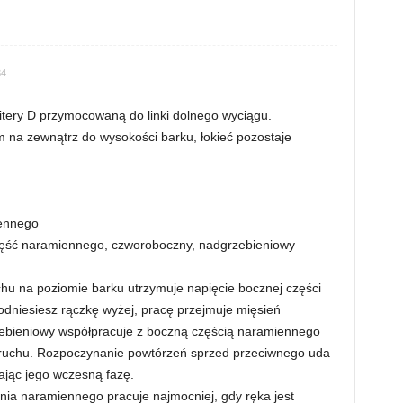
34
itery D przymocowaną do linki dolnego wyciągu.
 na zewnątrz do wysokości barku, łokieć pozostaje
ennego
część naramiennego, czworoboczny, nadgrzebieniowy
hu na poziomie barku utrzymuje napięcie bocznej części
odniesiesz rączkę wyżej, pracę przejmuje mięsień
ebieniowy współpracuje z boczną częścią naramiennego
 ruchu. Rozpoczynanie powtórzeń sprzed przeciwnego uda
ając jego wczesną fazę.
nia naramiennego pracuje najmocniej, gdy ręka jest