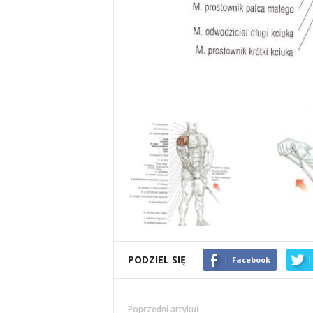
i
e
t
a
c
h
,
t
r
PODZIEL SIĘ
Facebook
e
Poprzedni artykuł