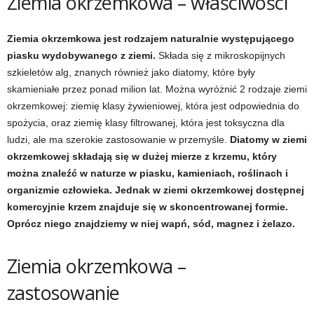
Ziemia okrzemkowa
–
właściwości
e
n
Ziemia okrzemkowa jest rodzajem naturalnie występującego
piasku wydobywanego z ziemi.
Składa się z mikroskopijnych
i
szkieletów alg, znanych również jako diatomy, które były
skamieniałe przez ponad milion lat. Można wyróżnić 2 rodzaje ziemi
n
okrzemkowej: ziemię klasy żywieniowej, która jest odpowiednia do
spożycia, oraz ziemię klasy filtrowanej, która jest toksyczna dla
g
ludzi, ale ma szerokie zastosowanie w przemyśle.
Diatomy w ziemi
okrzemkowej składają się w dużej mierze z krzemu, który
a
można znaleźć w naturze w piasku, kamieniach, roślinach i
c
organizmie człowieka. Jednak w ziemi okrzemkowej dostępnej
komercyjnie krzem znajduje się w skoncentrowanej formie.
h
Oprócz niego znajdziemy w niej wapń, sód, magnez i żelazo.
,
Ziemia okrzemkowa –
f
zastosowanie
i