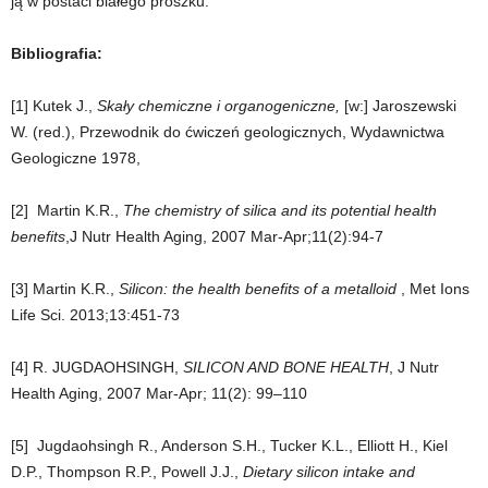
ją w postaci białego proszku.
Bibliografia:
[1] Kutek J.,
Skały chemiczne i organogeniczne,
[w:] Jaroszewski
W. (red.), Przewodnik do ćwiczeń geologicznych, Wydawnictwa
Geologiczne 1978,
[2]
Martin K.R.,
The chemistry of silica and its potential health
benefits
,J Nutr Health Aging, 2007 Mar-Apr;11(2):94-7
[3]
Martin K.R.,
Silicon: the health benefits of a metalloid
, Met Ions
Life Sci. 2013;13:451-73
[4]
R. JUGDAOHSINGH,
SILICON AND BONE HEALTH
, J Nutr
Health Aging, 2007 Mar-Apr; 11(2): 99–110
[5]
Jugdaohsingh R., Anderson S.H., Tucker K.L., Elliott H., Kiel
D.P., Thompson R.P., Powell J.J.,
Dietary silicon intake and