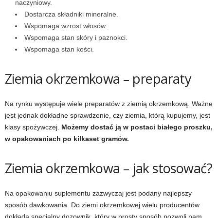
naczyniowy.
Dostarcza składniki mineralne.
w
Wspomaga wzrost włosów.
Wspomaga stan skóry i paznokci.
n
Wspomaga stan kości.
i
Ziemia okrzemkowa – preparaty
a
c
Na rynku występuje wiele preparatów z ziemią okrzemkową. Ważne
jest jednak dokładne sprawdzenie, czy ziemia, którą kupujemy, jest
h
klasy spożywczej.
Możemy dostać ją w postaci białego proszku,
w opakowaniach po kilkaset gramów.
.
Ziemia okrzemkowa – jak stosować?
Na opakowaniu suplementu zazwyczaj jest podany najlepszy
sposób dawkowania. Do ziemi okrzemkowej wielu producentów
dokłada specjalny dozownik, który w prosty sposób pozwoli nam