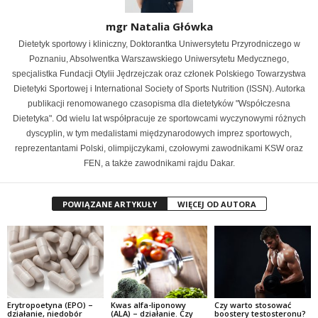
mgr Natalia Główka
Dietetyk sportowy i kliniczny, Doktorantka Uniwersytetu Przyrodniczego w
Poznaniu, Absolwentka Warszawskiego Uniwersytetu Medycznego,
specjalistka Fundacji Otylii Jędrzejczak oraz członek Polskiego Towarzystwa
Dietetyki Sportowej i International Society of Sports Nutrition (ISSN). Autorka
publikacji renomowanego czasopisma dla dietetyków "Współczesna
Dietetyka". Od wielu lat współpracuje ze sportowcami wyczynowymi różnych
dyscyplin, w tym medalistami międzynarodowych imprez sportowych,
reprezentantami Polski, olimpijczykami, czołowymi zawodnikami KSW oraz
FEN, a także zawodnikami rajdu Dakar.
POWIĄZANE ARTYKUŁY
WIĘCEJ OD AUTORA
Erytropoetyna (EPO) –
Kwas alfa-liponowy
Czy warto stosować
działanie, niedobór
(ALA) – działanie. Czy
boostery testosteronu?