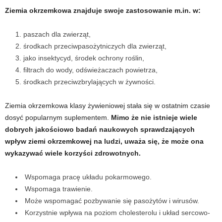
Ziemia okrzemkowa znajduje swoje zastosowanie m.in. w:
t
paszach dla zwierząt,
n
środkach przeciwpasożytniczych dla zwierząt,
jako insektycyd, środek ochrony roślin,
e
filtrach do wody, odświeżaczach powietrza,
środkach przeciwzbrylających w żywności.
s
Ziemia okrzemkowa klasy żywieniowej stała się w ostatnim czasie
s
dosyć popularnym suplementem.
Mimo że nie istnieje wiele
dobrych jakościowo badań naukowych sprawdzających
i
wpływ ziemi okrzemkowej na ludzi, uważa się, że może ona
s
wykazywać wiele korzyści zdrowotnych.
i
Wspomaga pracę układu pokarmowego.
Wspomaga trawienie.
ł
Może wspomagać pozbywanie się pasożytów i wirusów.
Korzystnie wpływa na poziom cholesterolu i układ sercowo-
o