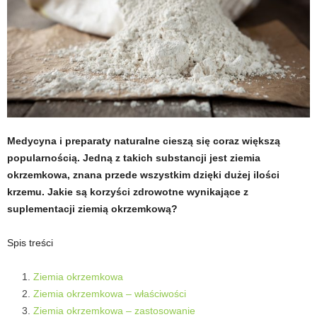
t
u
,
p
o
Medycyna i preparaty naturalne cieszą się coraz większą
popularnością. Jedną z takich substancji jest ziemia
r
okrzemkowa, znana przede wszystkim dzięki dużej ilości
krzemu. Jakie są korzyści zdrowotne wynikające z
t
suplementacji ziemią okrzemkową?
a
Spis treści
l
Ziemia okrzemkowa
Ziemia okrzemkowa – właściwości
o
Ziemia okrzemkowa – zastosowanie