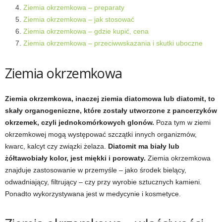
d
Ziemia okrzemkowa – preparaty
Ziemia okrzemkowa – jak stosować
i
Ziemia okrzemkowa – gdzie kupić, cena
Ziemia okrzemkowa – przeciwwskazania i skutki uboczne
e
Ziemia okrzemkowa
t
a
Ziemia okrzemkowa, inaczej ziemia diatomowa lub diatomit, to
skały organogeniczne, które zostały utworzone z pancerzyków
c
okrzemek, czyli jednokomórkowych glonów.
Poza tym w ziemi
okrzemkowej mogą występować szczątki innych organizmów,
h
kwarc, kalcyt czy związki żelaza.
Diatomit ma biały lub
żółtawobiały kolor, jest miękki i porowaty.
Ziemia okrzemkowa
,
znajduje zastosowanie w przemyśle
–
jako środek bielący,
t
odwadniający, filtrujący
–
czy przy wyrobie sztucznych kamieni.
Ponadto wykorzystywana jest w medycynie i kosmetyce.
r