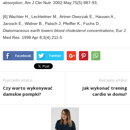
absorption
, Am J Clin Nutr. 2002 May;75(5):887-93,
[6]
Wachter H., Lechleitner M., Artner-Dworzak E., Hausen A.,
Jarosch E., Widner B., Patsch J, Pfeiffer K., Fuchs D.,
Diatomaceous earth lowers blood cholesterol concentrations
, Eur J
Med Res. 1998 Apr 8;3(4):211-5
Facebook
Twitter
Poprzedni artykuł
Następny artykuł
Czy warto wykonywać
Jak wykonać trening
damskie pompki?
cardio w domu?