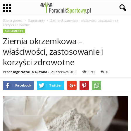
Strona główna
Suplementy
Ziemia okrzemkowa – właściwości, zastosowanie i
P
korzyści zdrowotne
SUPLEMENTY
a
Ziemia okrzemkowa –
s
właściwości, zastosowanie i
korzyści zdrowotne
j
Przez
mgr Natalia Główka
-
28 czerwca 2018
3599
0
a
Facebook
Twitter
s
p
o
r