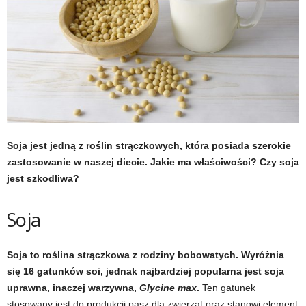
t
u
,
p
o
Soja jest jedną z roślin strączkowych, która posiada szerokie
zastosowanie w naszej diecie. Jakie ma właściwości? Czy soja
r
jest szkodliwa?
t
Soja
a
Soja to roślina strączkowa z rodziny bobowatych. Wyróżnia
l
się 16 gatunków soi, jednak najbardziej popularna jest soja
o
uprawna, inaczej warzywna,
Glycine max
.
Ten gatunek
stosowany jest do produkcji pasz dla zwierząt oraz stanowi element