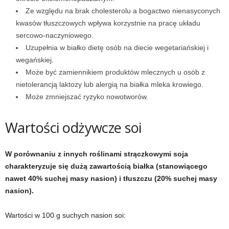
e
Ze względu na brak cholesterolu a bogactwo nienasyconych
kwasów tłuszczowych wpływa korzystnie na pracę układu
n
sercowo-naczyniowego.
Uzupełnia w białko dietę osób na diecie wegetariańskiej i
i
wegańskiej.
n
Może być zamiennikiem produktów mlecznych u osób z
nietolerancją laktozy lub alergią na białka mleka krowiego.
g
Może zmniejszać ryzyko nowotworów.
a
Wartości odżywcze soi
c
W porównaniu z innych roślinami strączkowymi soja
h
charakteryzuje się dużą zawartością białka (stanowiącego
nawet 40% suchej masy nasion) i tłuszczu (20% suchej masy
,
nasion).
f
Wartości w 100 g suchych nasion soi:
i