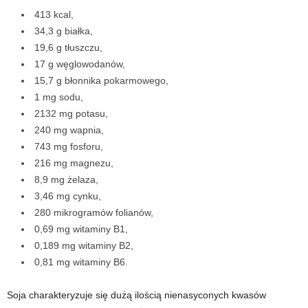
413 kcal,
t
34,3 g białka,
19,6 g tłuszczu,
n
17 g węglowodanów,
15,7 g błonnika pokarmowego,
e
1 mg sodu,
2132 mg potasu,
s
240 mg wapnia,
743 mg fosforu,
s
216 mg magnezu,
8,9 mg żelaza,
i
3,46 mg cynku,
s
280 mikrogramów folianów,
0,69 mg witaminy B1,
i
0,189 mg witaminy B2,
0,81 mg witaminy B6.
ł
Soja charakteryzuje się dużą ilością nienasyconych kwasów
o