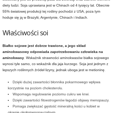
d
diety ludzi. Soja uprawiana jest w Chinach od 4 tysięcy lat. Obecnie
55% światowej produkcji tej rośliny pochodzi z USA, poza tym
i
hoduje się ją w Brazylii, Argentynie, Chinach i Indiach.
e
Właściwości soi
t
Białko sojowe jest dobrze trawione, a jego skład
a
aminokwasowy odpowiada zapotrzebowaniu człowieka na
aminokwasy
. Wskaźnik strawności aminokwasów białka sojowego
c
wynosi tyle samo, co wskaźnik dla jaja kurzego. Soja jest jednym z
lepszych roślinnych źródeł lizyny, jednak uboga jest w metioninę.
h
,
Dzięki dużej zawartości błonnika pokarmowego wpływa
korzystnie na poziom cholesterolu.
t
Wspomaga regulowanie poziomu cukru we krwi.
Dzięki zawartości fitoestrogenów łagodzi objawy menopauzy.
r
Pomaga zwiększać gęstość mineralną kości u kobiet w
okresie okołomenopauzalnym.