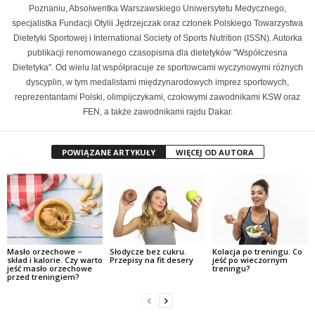
Poznaniu, Absolwentka Warszawskiego Uniwersytetu Medycznego,
specjalistka Fundacji Otylii Jędrzejczak oraz członek Polskiego Towarzystwa
Dietetyki Sportowej i International Society of Sports Nutrition (ISSN). Autorka
publikacji renomowanego czasopisma dla dietetyków "Współczesna
Dietetyka". Od wielu lat współpracuje ze sportowcami wyczynowymi różnych
dyscyplin, w tym medalistami międzynarodowych imprez sportowych,
reprezentantami Polski, olimpijczykami, czołowymi zawodnikami KSW oraz
FEN, a także zawodnikami rajdu Dakar.
POWIĄZANE ARTYKUŁY
WIĘCEJ OD AUTORA
Masło orzechowe –
Słodycze bez cukru.
Kolacja po treningu. Co
skład i kalorie. Czy warto
Przepisy na fit desery
jeść po wieczornym
jeść masło orzechowe
treningu?
przed treningiem?