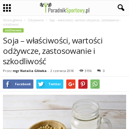
Strona główna
Odżywianie
Soja – właściwości, wartości odżywcze, zastosowanie i
P
szkodliwość
ODŻYWIANIE
a
Soja – właściwości, wartości
s
odżywcze, zastosowanie i
szkodliwość
j
Przez
mgr Natalia Główka
-
2 czerwca 2018
3196
0
a
Facebook
Twitter
s
p
o
r