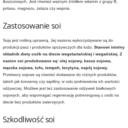
tłuszczowych. Jest również ważnym źródłem witamin z grupy B,
potasu, magnezu, żelaza czy wapnia.
w
Zastosowanie soi
n
i
Soja jest rośliną uprawną. Jej nasiona wykorzystywane są do
produkcji pasz i produktów spożywczych dla ludzi.
Stanowi istotny
a
składnik diety osób na diecie wegetariańskiej i wegańskiej. Z
c
nasion soi produkowane są: olej sojowy, kasza sojowa,
mączka sojowa, tofu, tempeh, lecytyna, napój sojowy.
h
Przetwory sojowe są również dodawane do różnych produktów,
takich jak konserwy czy wędliny, w celu podniesienia ich wartości
.
odżywczej. Możliwe jest też zastosowanie odżywek białkowych
sojowych, aby wspomagać regenerację potreningową u osób na
diecie bez produktów zwierzęcych.
Szkodliwość soi