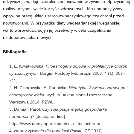
odżywczej znajduje szerokie zastosowanie w żywieniu. Spożycie tej
rośliny przynosi wiele korzyści zdrowotnych. Ma ona pozytywny
wpływ na pracę układu sercowo-naczyniowego czy chroni przed
nowotworami. W przypadku diety wegetariańskiej i wegańskiej
warto wprowadzić soję i jej przetwory w celu uzupełniania
niedoborów pokarmowych.
Bibliografia:
E. Kwiatkowska,
Fitoestrogeny sojowe w profilaktyce chorób
cywilizacyjnych,
Borgis- Postępy Fitoterapii, 2007; 4 (1): 207
–
211,
H. Ciborowska, A. Rudnicka,
Dietetyka. Żywienie zdrowego i
chorego człowieka
, wyd. IV uaktualnione i rozszerzone,
Warszawa 2014, PZWL,
Damian Parol,
Czy soja psuje męską gospodarkę
hormonalną?
[dostęp on-line]
https://www.damianparol.com/soja-i-testosteron/,
Normy żywienia dla populacji Polski
, IŻŻ 2017,