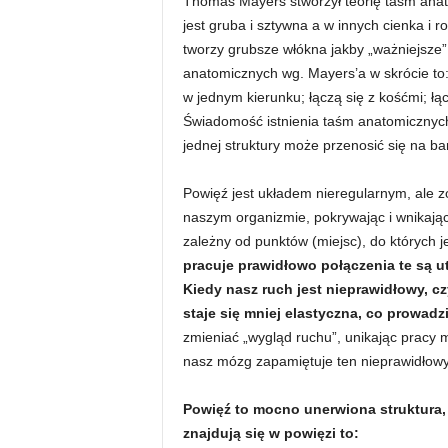
Thomas Mayers stworzył teorię taśm ana
jest gruba i sztywna a w innych cienka i 
n
tworzy grubsze włókna jakby „ważniejsze”
anatomicznych wg. Mayers’a w skrócie to
e
w jednym kierunku; łączą się z kośćmi; łąc
Świadomość istnienia taśm anatomicznych 
s
jednej struktury może przenosić się na ba
s
Powięź jest układem nieregularnym, ale 
i
naszym organizmie, pokrywając i wnikając w
zależny od punktów (miejsc), do których 
s
pracuje prawidłowo połączenia te są u
Kiedy nasz ruch jest nieprawidłowy, c
i
staje się mniej elastyczna, co prowadzi
zmieniać „wygląd ruchu”, unikając pracy m
ł
nasz mózg zapamiętuje ten nieprawidłowy
o
Powięź to mocno unerwiona struktura, 
znajdują się w powięzi to:
w