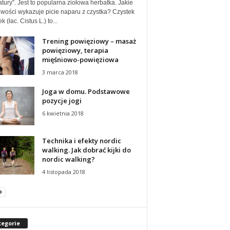
tury”. Jest to popularna ziołowa herbatka. Jakie
iwości wykazuje picie naparu z czystka? Czystek
k (łac. Cistus L.) to...
Trening powięziowy – masaż
powięziowy, terapia
mięśniowo-powięziowa
3 marca 2018
Joga w domu. Podstawowe
pozycje jogi
6 kwietnia 2018
Technika i efekty nordic
walking. Jak dobrać kijki do
nordic walking?
4 listopada 2018
tegorie