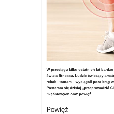
u
,
p
o
r
t
W przeciągu kilku ostatnich lat bardzo 
a
świata fitnessu. Ludzie ćwiczący ama
rehabilitantami i wyciągali poza krąg 
l
Postaram się dzisiaj „przeprowadzić C
mięśniowych oraz powięź.
o
d
Powięź