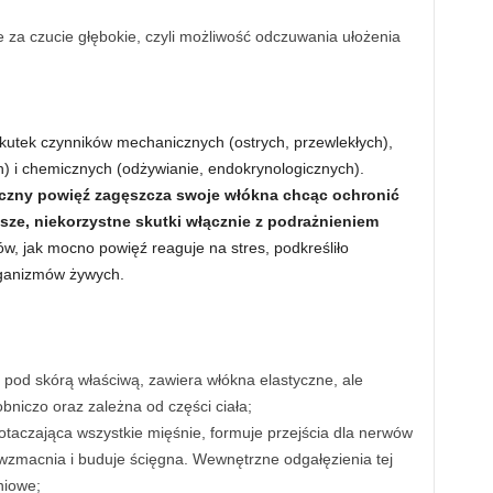
 za czucie głębokie, czyli możliwość odczuwania ułożenia
kutek czynników mechanicznych (ostrych, przewlekłych),
h) i chemicznych (odżywianie, endokrynologicznych).
niczny powięź zagęszcza swoje włókna chcąc ochronić
ze, niekorzystne skutki włącznie z podrażnieniem
w, jak mocno powięź reaguje na stres, podkreśliło
organizmów żywych.
ż pod skórą właściwą, zawiera włókna elastyczne, ale
bniczo oraz zależna od części ciała;
taczająca wszystkie mięśnie, formuje przejścia dla nerwów
wzmacnia i buduje ścięgna. Wewnętrzne odgałęzienia tej
niowe;