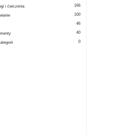
166
ngi i ćwiczenia
100
ianie
46
40
ementy
0
ategorii