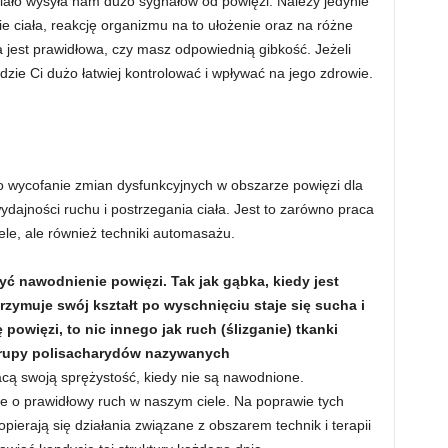
ało wysyła nam dużo sygnałów od powięzi. Należy jedynie
e ciała, reakcję organizmu na to ułożenie oraz na różne
jest prawidłowa, czy masz odpowiednią gibkość. Jeżeli
zie Ci dużo łatwiej kontrolować i wpływać na jego zdrowie.
o wycofanie zmian dysfunkcyjnych w obszarze powięzi dla
dajności ruchu i postrzegania ciała. Jest to zarówno praca
ele, ale również techniki automasażu.
zyć nawodnienie powięzi. Tak jak gąbka, kiedy jest
trzymuje swój kształt po wyschnięciu staje się sucha i
powięzi, to nic innego jak ruch (ślizganie) tkanki
grupy polisacharydów nazywanych
acą swoją sprężystość, kiedy nie są nawodnione.
e o prawidłowy ruch w naszym ciele. Na poprawie tych
opierają się działania związane z obszarem technik i terapii