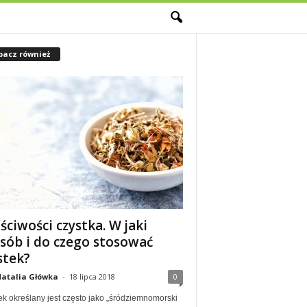
M
bacz również
ściwości czystka. W jaki
sób i do czego stosować
stek?
atalia Główka
-
18 lipca 2018
0
ek określany jest często jako „śródziemnomorski