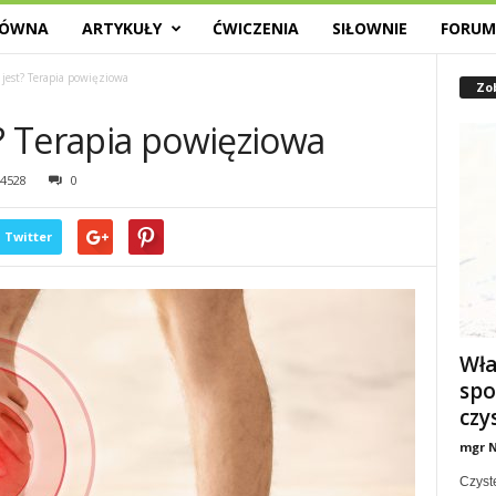
ŁÓWNA
ARTYKUŁY
ĆWICZENIA
SIŁOWNIE
FORU
 jest? Terapia powięziowa
Zo
t? Terapia powięziowa
4528
0
Twitter
Wła
spo
czy
mgr N
Czyst