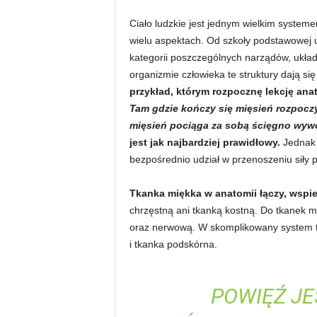
i
Ciało ludzkie jest jednym wielkim syst
e
wielu aspektach. Od szkoły podstawowej u
kategorii poszczególnych narządów, układó
t
organizmie człowieka te struktury dają si
przykład, którym rozpocznę lekcję ana
a
Tam gdzie kończy się mięsień rozpoczy
mięsień pociąga za sobą ścięgno wywo
c
jest jak najbardziej prawidłowy.
Jednak 
bezpośrednio udział w przenoszeniu siły
h
Tkanka miękka w anatomii łączy, wspie
,
chrzęstną ani tkanką kostną. Do tkanek m
t
oraz nerwową. W skomplikowany system tk
i tkanka podskórna.
r
e
POWIĘŹ JE