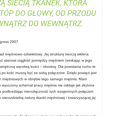
 SIECIĄ TKANEK, KTÓRA
STÓP DO GŁOWY, OD PRZODU
EWNĄTRZ DO WEWNĄTRZ.
ngress 2007.
ad mięśniowo-szkieletowy. Jej strukturę tworzą włókna
ęź stanowi ciągłość pomiędzy mięśniem (wnikając w jego
ewnętrzną warstwą kości
–
okostną. Dla powstania ruchu te
j po kość muszą być ze sobą połączone. Dzięki powięzi jest
ien mięśniowych w obrębie tego samego mięśnia. Mam
go wyuczony schemat pracy mięśnia nie oddaje jak złożona
s podkreślając nierozłączność tych wzajemnych połączeń:
ierozdzielną naturę tkanki mięśniowej i towarzyszącej jej