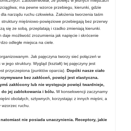
tomicznych. Zaobserwował, że powięź w jednych miejscach
rozciągliwa; ma pewne wzorce przebiegu, kierunki, gdzie
 dla narządu ruchu człowieka. Założenia tworzenia taśm
: struktury mięśniowo-powięziowe przebiegają bez przerwy
zą się ze sobą, przeplatają i rzadko zmieniają kierunki.
daje możliwość zrozumienia jak napięcie i skrócenie
rdzo odległe miejsca na ciele.
zorganizowanym. Jak pajęczyna tworzy sieć połączeń w
 jego struktury. Wygląd (kształt) tej pajęczyny jest
jest przyczepiona (punktów oparcia).
Dopóki nasze ciało
trzymywane bez zakłóceń, powięź jest elastyczna.
zymś zakłócony lub nie występuje powięź twardnieje,
 do jej zablokowania i bólu.
W konsekwencji zaczynamy
ięśni obolałych, sztywnych, korzystając z innych mięśni, a
 wzorzec ruchu.
natomiast nie posiada unaczynienia. Receptory, jakie