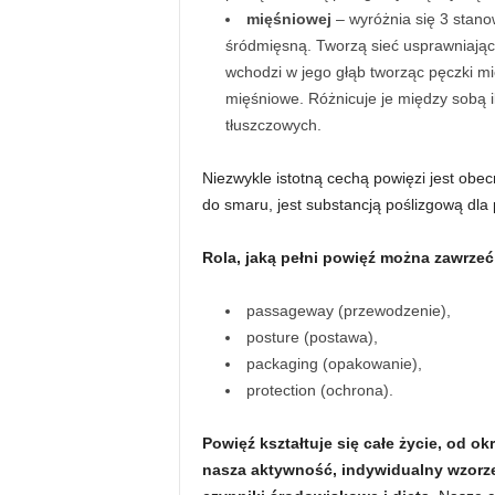
mięśniowej
–
wyróżnia się 3 stano
śródmięsną. Tworzą sieć usprawniając
wchodzi w jego głąb tworząc pęczki m
mięśniowe. Różnicuje je między sobą 
tłuszczowych.
Niezwykle istotną cechą powięzi jest ob
do smaru, jest substancją poślizgową dla
Rola, jaką pełni powięź można zawrzeć
passageway (przewodzenie),
posture (postawa),
packaging (opakowanie),
protection (ochrona).
Powięź kształtuje się całe życie, od 
nasza aktywność, indywidualny wzorzec