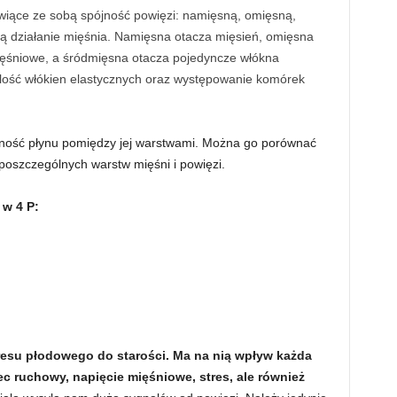
wiące ze sobą spójność powięzi: namięsną, omięsną,
ą działanie mięśnia. Namięsna otacza mięsień, omięsna
ięśniowe, a śródmięsna otacza pojedyncze włókna
ilość włókien elastycznych oraz występowanie komórek
ecność płynu pomiędzy jej warstwami. Można go porównać
 poszczególnych warstw mięśni i powięzi.
 w 4 P:
okresu płodowego do starości. Ma na nią wpływ każda
 ruchowy, napięcie mięśniowe, stres, ale również