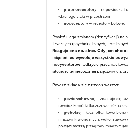
n
proprioreceptory
–
odpowiedzialne
własnego ciała w przestrzeni
i
nocyceptory
–
receptory bólowe.
a
Powięź ulega zmianom (densyfikacji) na s
fizycznych (psychologicznych, termicznyc
c
Reaguje ona np. stres. Gdy jest chro
mięsień, co wywołuje wszystkie powyżs
h
nocyceptorów
. Odkrycie przez naukowcó
istotność tej niepozornej pajęczyny dla 
.
Powięź składa się z trzech warstw:
powierzchownej
–
znajduje się tu
również komórki tłuszczowe, różna oso
głębokiej
–
łącznotkankowa błona o
i naczyń krwionośnych, wokół stawów 
powięzi tworzą przegrody międzymięś