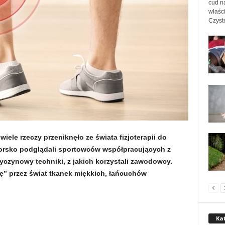
cud na
właśc
Czyste
wiele rzeczy przeniknęło ze świata fizjoterapii do
torsko podglądali sportowców współpracujących z
wyczynowy techniki, z jakich korzystali zawodowcy.
ię” przez świat tkanek miękkich, łańcuchów
Ka