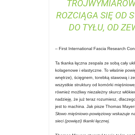
TRÓJWYMIAROWĄ
n
ROZCIĄGA SIĘ OD 
i
DO TYŁU, OD Z
n
g
–
First International Fascia Research Co
a
Ta tkanka łączna zespala ze sobą cały ukł
c
kolagenowe i elastyczne. To właśnie powi
wnętrze), ścięgnem, torebką stawową i z
h
wszystkie struktury od komórki mięśniowe
również możliwy niezależny skurcz włók
,
nadzieję, że już teraz rozumiesz, dlacze
jest to machina. Jak pisze Thomas Mayer
f
Słowo mięśniowo-powięziowy wskazuje na n
i
sieci (powięzi) tkanki łącznej.
t