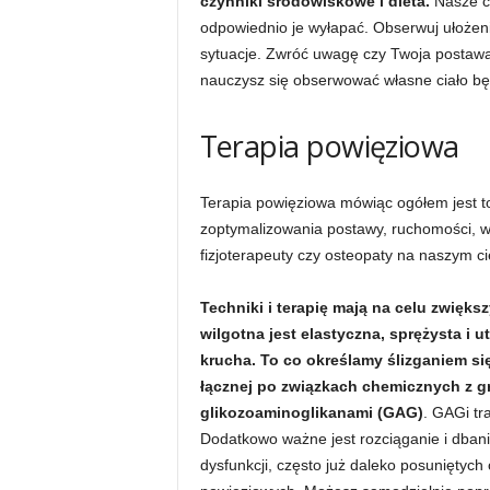
czynniki środowiskowe i dieta.
Nasze ci
odpowiednio je wyłapać. Obserwuj ułożeni
sytuacje. Zwróć uwagę czy Twoja postawa 
nauczysz się obserwować własne ciało będ
Terapia powięziowa
Terapia powięziowa mówiąc ogółem jest t
zoptymalizowania postawy, ruchomości, wy
fizjoterapeuty czy osteopaty na naszym ci
Techniki i terapię mają na celu zwięks
wilgotna jest elastyczna, sprężysta i u
krucha. To co określamy ślizganiem się 
łącznej po związkach chemicznych z 
glikozoaminoglikanami (GAG)
. GAGi tr
Dodatkowo ważne jest rozciąganie i dbani
dysfunkcji, często już daleko posuniętych 