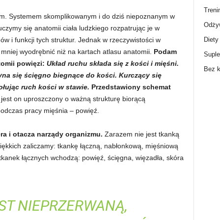
Treni
emem. Systemem skomplikowanym i do dziś niepoznanym w
Odżyw
czymy się anatomii ciała ludzkiego rozpatrując je w
Diety
w i funkcji tych struktur. Jednak w rzeczywistości w
ę mniej wyodrębnić niż na kartach atlasu anatomii.
Podam
Supl
tomii powięzi:
Układ ruchu składa się z kości i mięśni.
Bez k
na się ścięgno biegnące do kości. Kurczący się
łując ruch kości w stawie.
Przedstawiony schemat
jest on uproszczony o ważną strukturę biorącą
 podczas pracy mięśnia
–
powięź.
ra i otacza narządy organizmu.
Zarazem nie jest tkanką
iękkich zaliczamy: tkankę łączną, nabłonkową, mięśniową
anek łącznych wchodzą: powięź, ścięgna, więzadła, skóra
ST NIEPRZERWANĄ,