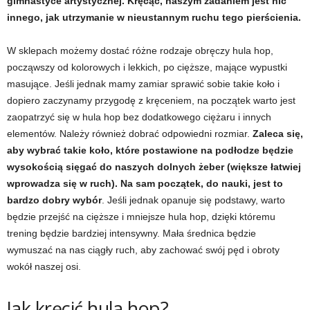
gimnastyce artystycznej. Kręcąc, naszym zadaniem jest nic
d
innego, jak utrzymanie w nieustannym ruchu tego pierścienia.
i
W sklepach możemy dostać różne rodzaje obręczy hula hop,
począwszy od kolorowych i lekkich, po cięższe, mające wypustki
e
masujące. Jeśli jednak mamy zamiar sprawić sobie takie koło i
dopiero zaczynamy przygodę z kręceniem, na początek warto jest
t
zaopatrzyć się w hula hop bez dodatkowego ciężaru i innych
a
elementów. Należy również dobrać odpowiedni rozmiar.
Zaleca się,
aby wybrać takie koło, które postawione na podłodze będzie
c
wysokością sięgać do naszych dolnych żeber (większe łatwiej
wprowadza się w ruch). Na sam początek, do nauki, jest to
h
bardzo dobry wybór
. Jeśli jednak opanuje się podstawy, warto
będzie przejść na cięższe i mniejsze hula hop, dzięki któremu
,
trening będzie bardziej intensywny. Mała średnica będzie
wymuszać na nas ciągły ruch, aby zachować swój pęd i obroty
t
wokół naszej osi.
r
Jak kręcić hula hop?