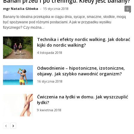
Banan przed i po treningu. Kiedy jeść banany?
mgr Natalia Główka
-
15 stycznia 2018
0
Banany to idealna przekąska w ciągu dnia, sycące, smaczne, słodkie, mogą
być spożywane pod różnymi postaciami. A jak w przypadku wysiłku
fizycznego? Czy można...
Technika i efekty nordic walking. Jak dobrać
kijki do nordic walking?
4 listopada 2018
Odwodnienie – hipotoniczne, izotoniczne,
objawy. Jak szybko nawodnić organizm?
16 stycznia 2018
Ćwiczenia na łydki w domu. Jak wyszczuplić
łydki?
9 kwietnia 2018