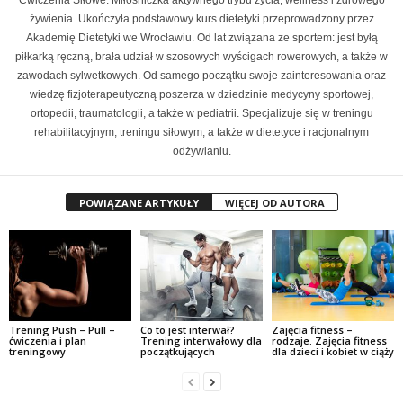
żywienia. Ukończyła podstawowy kurs dietetyki przeprowadzony przez
Akademię Dietetyki we Wrocławiu. Od lat związana ze sportem: jest byłą
piłkarką ręczną, brała udział w szosowych wyścigach rowerowych, a także w
zawodach sylwetkowych. Od samego początku swoje zainteresowania oraz
wiedzę fizjoterapeutyczną poszerza w dziedzinie medycyny sportowej,
ortopedii, traumatologii, a także w pediatrii. Specjalizuje się w treningu
rehabilitacyjnym, treningu siłowym, a także w dietetyce i racjonalnym
odżywianiu.
POWIĄZANE ARTYKUŁY
WIĘCEJ OD AUTORA
Trening Push – Pull –
Co to jest interwał?
Zajęcia fitness –
ćwiczenia i plan
Trening interwałowy dla
rodzaje. Zajęcia fitness
treningowy
początkujących
dla dzieci i kobiet w ciąży