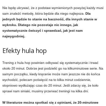
Nie będę ukrywać, że z podstaw wymienionych powyżej każdy musi
t
sam znaleźć metodę, która będzie dla niego najlepsza.
Dla
jednych będzie to stanie na baczność, dla innych stanie w
n
wykroku. Dlatego nie pozostaje nic innego, jak
systematycznie ćwiczyć i sprawdzać, jak jest nam
e
najwygodniej.
s
Efekty hula hop
s
i
Trening z hula hop powinien odbywać się systematycznie i trwać
około 20 minut. Dobrze jest podzielić go na kilkuminutowe serie. Na
s
samym początku, kiedy kręcenie może nam jeszcze nie do końca
wychodzić, polecam poświęcić na to kilka minut codziennie,
i
stopniowo wydłużając czas do 20 minut. Jeśli zdarzy się, że koło
sprawi nam siniaki, musimy przerwać treningi na kilka dni.
ł
W literaturze można spotkać się z opiniami, że 20-minutowe
o