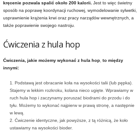
kręcenie pozwala spalić około 200 kalorii.
Jest to więc świetny
sposób na poprawę koordynacji ruchowej, wymodelowanie sylwetki,
w
usprawnienie krążenia krwi oraz pracy narządów wewnętrznych, a
n
także poprawienie swojego nastroju.
i
Ćwiczenia z hula hop
a
Ćwiczenia, jakie możemy wykonać z hula hop
,
to między
c
innymi:
h
Podstawą jest obracanie koła na wysokości talii (lub pępka).
Stajemy w lekkim rozkroku, kolana nieco ugięte. Wprawiamy w
.
ruch hula hop i zaczynamy poruszać biodrami do przodu i do
tyłu. Możemy to wykonać najpierw w prawą stronę, a następnie
w lewą.
Ćwiczenie identyczne, jak powyższe, z tą różnicą, że koło
ustawiamy na wysokości bioder.