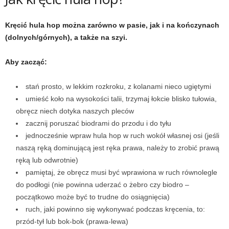
e
Kręcić hula hop można zarówno w pasie, jak i na kończynach
n
(dolnych/górnych), a także na szyi.
i
Aby zacząć:
n
stań prosto, w lekkim rozkroku, z kolanami nieco ugiętymi
g
umieść koło na wysokości talii, trzymaj łokcie blisko tułowia,
obręcz niech dotyka naszych pleców
a
zacznij poruszać biodrami do przodu i do tyłu
jednocześnie wpraw hula hop w ruch wokół własnej osi (jeśli
c
naszą ręką dominującą jest ręka prawa, należy to zrobić prawą
ręką lub odwrotnie)
h
pamiętaj, że obręcz musi być wprawiona w ruch równolegle
,
do podłogi (nie powinna uderzać o żebro czy biodro –
początkowo może być to trudne do osiągnięcia)
f
ruch, jaki powinno się wykonywać podczas kręcenia, to:
przód-tył lub bok-bok (prawa-lewa)
i