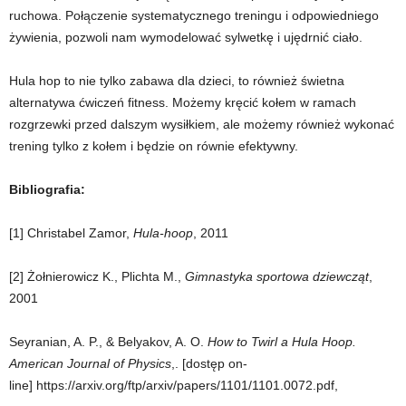
ruchowa. Połączenie systematycznego treningu i odpowiedniego
żywienia, pozwoli nam wymodelować sylwetkę i ujędrnić ciało.
Hula hop to nie tylko zabawa dla dzieci, to również świetna
alternatywa ćwiczeń fitness. Możemy kręcić kołem w ramach
rozgrzewki przed dalszym wysiłkiem, ale możemy również wykonać
trening tylko z kołem i będzie on równie efektywny.
Bibliografia:
[1] Christabel Zamor,
Hula-hoop
, 2011
[2] Żołnierowicz K., Plichta M.,
Gimnastyka sportowa dziewcząt
,
2001
Seyranian, A. P., & Belyakov, A. O.
How to Twirl a Hula Hoop.
American Journal of Physics
,. [dostęp on-
line]
https://arxiv.org/ftp/arxiv/papers/1101/1101.0072.pdf,