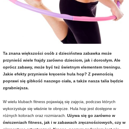
t
u
,
p
Ta znana większości osób z dzieciństwa zabawka może
o
przynieść wiele frajdy zarówno dzieciom, jak i dorosłym. Ale
oprócz zabawy, może być też świetnym elementem treningu.
r
Jakie efekty przyniesie kręcenie hula hop? Z pewnością
poprawi się gibkość naszego ciała, a także nasza talia będzie
t
zgrabniejsza.
a
W wielu klubach fitness pojawiają się zajęcia, podczas których
l
wykorzystuje się właśnie te obręcze.
Hula hop jest dostępne w
różnych kolorach oraz rozmiarach.
Używa się go zarówno w
o
ćwiczeniach fitness, jak i w zabawach zręcznościowych, czy w