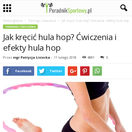
Strona główna
Treningi i ćwiczenia
Jak kręcić hula hop? Ćwiczenia i efekty hula hop
P
TRENINGI I ĆWICZENIA
Jak kręcić hula hop? Ćwiczenia i
a
efekty hula hop
s
Przez
mgr Patrycja Lisiecka
-
11 lutego 2018
4881
0
j
Facebook
Twitter
a
s
p
o
r