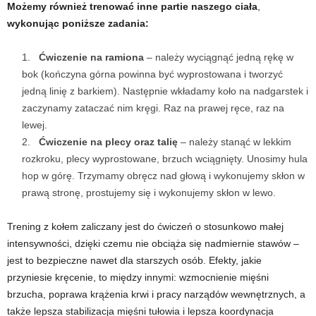
Możemy również trenować inne partie naszego ciała
,
wykonując poniższe zadania:
Ćwiczenie na ramiona
– należy wyciągnąć jedną rękę w
bok (kończyna górna powinna być wyprostowana i tworzyć
jedną linię z barkiem). Następnie wkładamy koło na nadgarstek i
zaczynamy zataczać nim kręgi. Raz na prawej ręce, raz na
lewej.
Ćwiczenie na plecy oraz talię
– należy stanąć w lekkim
rozkroku, plecy wyprostowane, brzuch wciągnięty. Unosimy hula
hop w górę. Trzymamy obręcz nad głową i wykonujemy skłon w
prawą stronę, prostujemy się i wykonujemy skłon w lewo.
Trening z kołem zaliczany jest do ćwiczeń o stosunkowo małej
intensywności, dzięki czemu nie obciąża się nadmiernie stawów –
jest to bezpieczne nawet dla starszych osób. Efekty, jakie
przyniesie kręcenie, to między innymi: wzmocnienie mięśni
brzucha, poprawa krążenia krwi i pracy narządów wewnętrznych, a
także lepsza stabilizacja mięśni tułowia i lepsza koordynacja