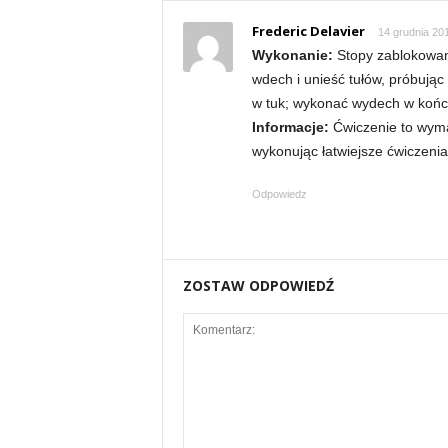
n
Frederic Delavier
14 grudnia 201
i
Wykonanie:
Stopy zablokowan
wdech i unieść tułów, próbując
n
w tuk; wykonać wydech w końco
Informacje:
Ćwiczenie to wyma
g
wykonując łatwiejsze ćwiczenia
a
Odpowiedz
c
h
ZOSTAW ODPOWIEDŹ
,
f
i
t