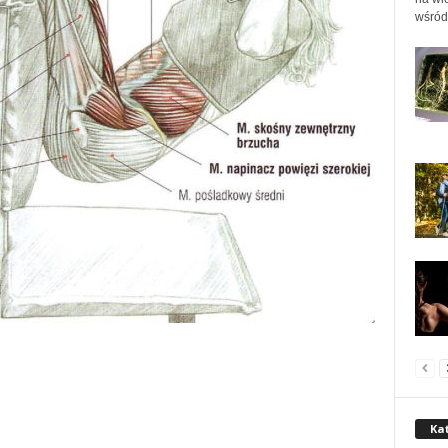
wśród 
Ka