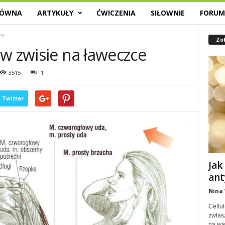
ŁÓWNA
ARTYKUŁY
ĆWICZENIA
SIŁOWNIE
FORU
ce
Zo
w zwisie na ławeczce
3515
1
Twitter
Jak
ant
Nina
Cellu
zwłas
na wi