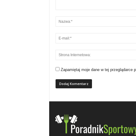
n
e
s
s
i
Zapamiętaj moje dane w tej przeglądarce 
s
i
ł
o
w