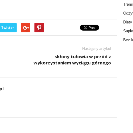
Treni
Odżyw
Diety
Twitter
Supl
Bez k
Następny artykuł
skłony tułowia w przód z
wykorzystaniem wyciągu górnego
pl