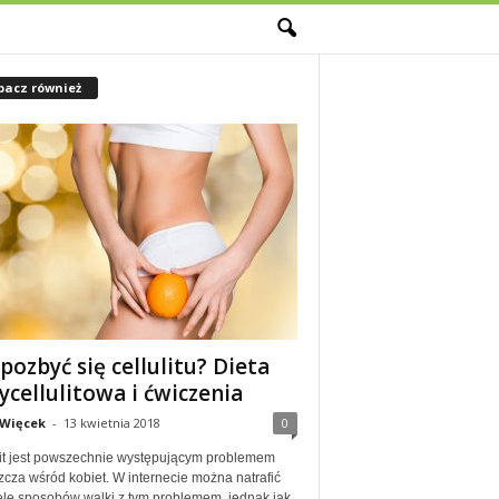
M
bacz również
 pozbyć się cellulitu? Dieta
ycellulitowa i ćwiczenia
 Więcek
-
13 kwietnia 2018
0
lit jest powszechnie występującym problemem
zcza wśród kobiet. W internecie można natrafić
ele sposobów walki z tym problemem, jednak jak