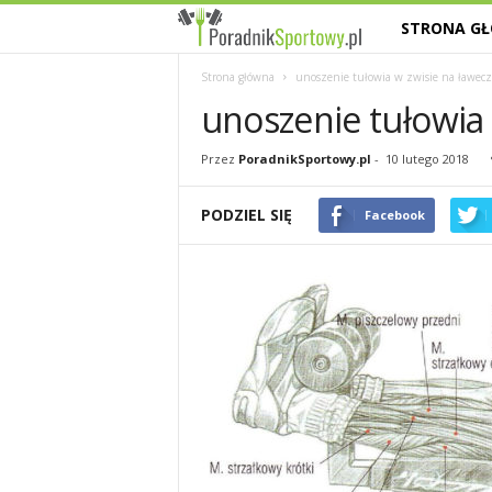
STRONA G
P
a
Strona główna
unoszenie tułowia w zwisie na ławecz
unoszenie tułowia 
s
Przez
PoradnikSportowy.pl
-
10 lutego 2018
j
PODZIEL SIĘ
Facebook
a
s
p
o
r
t