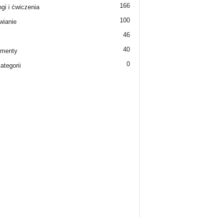
166
ngi i ćwiczenia
100
ianie
46
40
ementy
0
ategorii