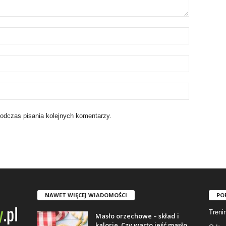
podczas pisania kolejnych komentarzy.
NAWET WIĘCEJ WIADOMOŚCI
PO
Trenin
Masło orzechowe – skład i
kalorie. Czy warto jeść masło