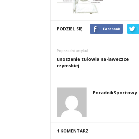
i
e
PODZIEL SIĘ
Facebook
t
a
Poprzedni artykuł
c
unoszenie tułowia na ławeczce
rzymskiej
h
,
PoradnikSportowy.
t
r
e
1 KOMENTARZ