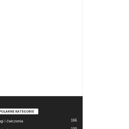
PULARNE KATEGORIE
166
gi i ćwiczenia
100