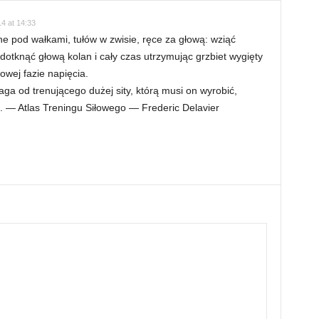
4 at 14:33
e pod wałkami, tułów w zwisie, ręce za głową: wziąć
 dotknąć głową kolan i cały czas utrzymując grzbiet wygięty
wej fazie napięcia.
ga od trenującego dużej sity, którą musi on wyrobić,
. — Atlas Treningu Siłowego — Frederic Delavier