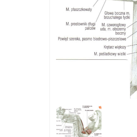
u
,
p
o
r
t
a
l
o
d