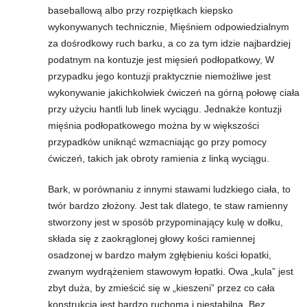
baseballową albo przy rozpiętkach kiepsko
wykonywanych technicznie, Mięśniem odpowiedzialnym
t
za dośrodkowy ruch barku, a co za tym idzie najbardziej
podatnym na kontuzje jest mięsień podłopatkowy, W
n
przypadku jego kontuzji praktycznie niemożliwe jest
e
wykonywanie jakichkolwiek ćwiczeń na górną połowę ciała
przy użyciu hantli lub linek wyciągu. Jednakże kontuzji
s
mięśnia podłopatkowego można by w większości
przypadków uniknąć wzmacniając go przy pomocy
s
ćwiczeń, takich jak obroty ramienia z linką wyciągu.
i
Bark, w porównaniu z innymi stawami ludzkiego ciała, to
twór bardzo złożony. Jest tak dlatego, te staw ramienny
s
stworzony jest w sposób przypominający kulę w dołku,
składa się z zaokrąglonej głowy kości ramiennej
i
osadzonej w bardzo małym zgłębieniu kości łopatki,
ł
zwanym wydrążeniem stawowym łopatki. Owa „kula” jest
zbyt duża, by zmieścić się w „kieszeni” przez co cała
o
konstrukcja jest bardzo ruchoma i niestabilna. Bez