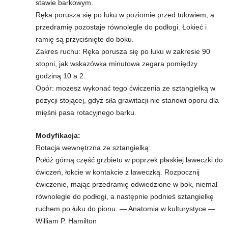
stawie barkowym.
Ręka porusza się po łuku w poziomie przed tułowiem, a
przedramię pozostaje równolegle do podłogi. Łokieć i
ramię są przyciśnięte do boku.
Zakres ruchu: Ręka porusza się po łuku w zakresie 90
stopni, jak wskazówka minutowa zegara pomiędzy
godziną 10 a 2.
Opór: możesz wykonać tego ćwiczenia ze sztangielką w
pozycji stojącej, gdyż siła grawitacji nie stanowi oporu dla
mięśni pasa rotacyjnego barku.
Modyfikacja:
Rotacja wewnętrzna ze sztangielką:
Połóż górną część grzbietu w poprzek płaskiej ławeczki do
ćwiczeń, łokcie w kontakcie z ławeczką. Rozpocznij
ćwiczenie, mając przedramię odwiedzione w bok, niemal
równolegle do podłogi, a następnie podnieś sztangielkę
ruchem po łuku do pionu. — Anatomia w kulturystyce —
William P. Hamilton