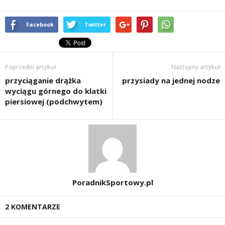
d
Facebook
Twitter
i
e
Poprzedni artykuł
Następny artykuł
t
przyciąganie drążka
przysiady na jednej nodze
wyciągu górnego do klatki
a
piersiowej (podchwytem)
c
h
,
PoradnikSportowy.pl
t
2 KOMENTARZE
r