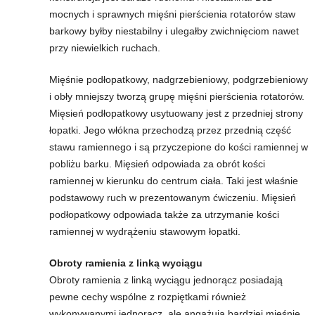
mocnych i sprawnych mięśni pierścienia rotatorów staw
w
barkowy byłby niestabilny i ulegałby zwichnięciom nawet
przy niewielkich ruchach.
n
Mięśnie podłopatkowy, nadgrzebieniowy, podgrzebieniowy
i
i obły mniejszy tworzą grupę mięśni pierścienia rotatorów.
Mięsień podłopatkowy usytuowany jest z przedniej strony
a
łopatki. Jego włókna przechodzą przez przednią część
stawu ramiennego i są przyczepione do kości ramiennej w
c
pobliżu barku. Mięsień odpowiada za obrót kości
h
ramiennej w kierunku do centrum ciała. Taki jest właśnie
podstawowy ruch w prezentowanym ćwiczeniu. Mięsień
.
podłopatkowy odpowiada także za utrzymanie kości
ramiennej w wydrążeniu stawowym łopatki.
Obroty ramienia z linką wyciągu
Obroty ramienia z linką wyciągu jednorącz posiadają
pewne cechy wspólne z rozpiętkami również
wykonywanymi jednorącz, ale angażują bardziej mięśnie