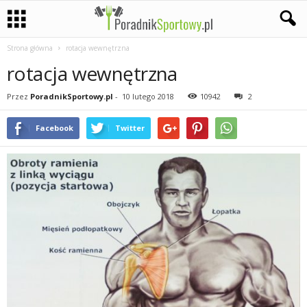
Strona główna
rotacja wewnętrzna
P
rotacja wewnętrzna
a
Przez
PoradnikSportowy.pl
-
10 lutego 2018
10942
2
s
Facebook
Twitter
j
a
s
p
o
r