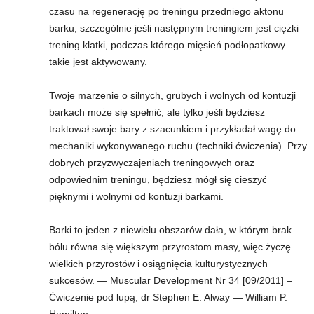
czasu na regenerację po treningu przedniego aktonu
barku, szczególnie jeśli następnym treningiem jest ciężki
trening klatki, podczas którego mięsień podłopatkowy
takie jest aktywowany.
Twoje marzenie o silnych, grubych i wolnych od kontuzji
barkach może się spełnić, ale tylko jeśli będziesz
traktował swoje bary z szacunkiem i przykładał wagę do
mechaniki wykonywanego ruchu (techniki ćwiczenia). Przy
dobrych przyzwyczajeniach treningowych oraz
odpowiednim treningu, będziesz mógł się cieszyć
pięknymi i wolnymi od kontuzji barkami.
Barki to jeden z niewielu obszarów dała, w którym brak
bólu równa się większym przyrostom masy, więc życzę
wielkich przyrostów i osiągnięcia kulturystycznych
sukcesów. — Muscular Development Nr 34 [09/2011] –
Ćwiczenie pod lupą, dr Stephen E. Alway — William P.
Hamilton