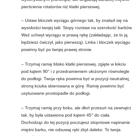
pierścienia rotatorów niż klatki piersiowej.
– Ustaw bloczek wyciągu górnego tak, by znalazł się na
wysokości twojej talii. Stopy rozstaw na szerokość barków.
Weź uchwyt wyciągu w prawą rękę (zakładając, że to ją
będziesz ćwiczył, jako pierwszą). Linka i bloczek wyciągu
powinny być po twojej prawej stronie.
– Trzymaj ramię blisko klatki piersiowej, zgięte w łokciu
pod kątem 90° i z przedramieniem ułożonym równolegle
do podłogi. Twoja ręka powinna być w pozycji neutralnej,
stroną kciuka skierowana w górę. Ramię powinno być
usytuowane prostopadle do podłogi.
– Trzymaj ramię przy boku, ale dłoń przesuń na zewnątrz
tak, by była ustawiona pod kątem 45° do ciała.
Dochodząc do tej pozycji poczujesz stopniowe napinanie
mięśni barku, nie odsuwaj ręki zbyt daleko. To twoja