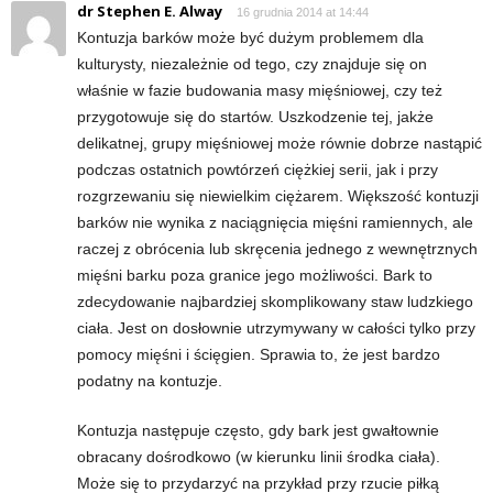
e
dr Stephen E. Alway
16 grudnia 2014 at 14:44
Kontuzja barków może być dużym problemem dla
n
kulturysty, niezależnie od tego, czy znajduje się on
właśnie w fazie budowania masy mięśniowej, czy też
i
przygotowuje się do startów. Uszkodzenie tej, jakże
delikatnej, grupy mięśniowej może równie dobrze nastąpić
n
podczas ostatnich powtórzeń ciężkiej serii, jak i przy
rozgrzewaniu się niewielkim ciężarem. Większość kontuzji
g
barków nie wynika z naciągnięcia mięśni ramiennych, ale
raczej z obrócenia lub skręcenia jednego z wewnętrznych
a
mięśni barku poza granice jego możliwości. Bark to
c
zdecydowanie najbardziej skomplikowany staw ludzkiego
ciała. Jest on dosłownie utrzymywany w całości tylko przy
h
pomocy mięśni i ścięgien. Sprawia to, że jest bardzo
podatny na kontuzje.
,
Kontuzja następuje często, gdy bark jest gwałtownie
f
obracany dośrodkowo (w kierunku linii środka ciała).
Może się to przydarzyć na przykład przy rzucie piłką
i