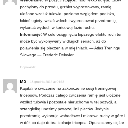
e
pochylony do przodu, grzbiet wyprostowany, ramię
ułożone wzdłuż tułowia, poziomo względem podłoża,
n
łokieć ugięty: wziąć wdech i wyprostować przedramię;
i
wykonać wydech w końcowej fazie ruchu.
Informacje:
W celu osiągnięcia lepszego efektu ruch ten
n
może być wykonywany w długich seriach, aż do
pojawienia się pieczenia w mięśniach. — Atlas Treningu
g
Siłowego — Frederic Delavier
a
Odpowiedz
c
MD
15 grudnia 2014 at 04:37
Kapitalne ćwiczenie na zakończenie sesji treningowej
h
tricepsów. Podczas całego ćwiczenia ramię jest ułożone
wzdłuż tułowia i pozostaje nieruchome w tej pozycji, a
,
sztangielkę unosimy powyżej linii pleców. Jedynie
f
przedramię wykonuje wahadłowe i miarowe ruchy w górę i
w dół, co daje dobrą izolację tricepsa. Opuszczamy ciężar
i