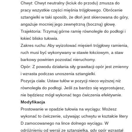
Chwyt: Chwyt neutralny (kciuk do przodu) zmusza do
pracy wszystkie części mięśnia trójgłowego. Obrócenie
w
sztangielki w taki sposób, że dłoń jest skierowana do góry,
n
angażuje mocniej jego zewnętrzną (boczną) głowę.
Trajektoria: Trzymaj górne ramię równolegle do podłogi i
i
łokieć blisko tułowia.
Zakres ruchu: Aby wyizolować mięsień trójgłowy ramienia,
a
ruch musi być wykonywany w stawie łokciowym, a staw
barkowy powinien pozostać nieruchomy.
c
Opór: Z powodu działania siły grawitacji opór jest zmienny
i wzrasta podczas unoszenia sztangielki.
h
Pozycja ciała: Ustaw tułów w pozycji nieco wyższej niż
równoległa do podłogi. Jeśli za bardzo się wyprostujesz,
.
nie będziesz mógł wykonać tego ćwiczenia efektywnie.
Modyfikacja
Prostowanie w opadzie tułowia na wyciągu: Możesz
wykonać to ćwiczenie, używając uchwytu w kształcie litery
D zamocowanego na lince dolnego wyciągu. W
odróżnieniu od wersji ze sztangielką, gdy opór wzrastał