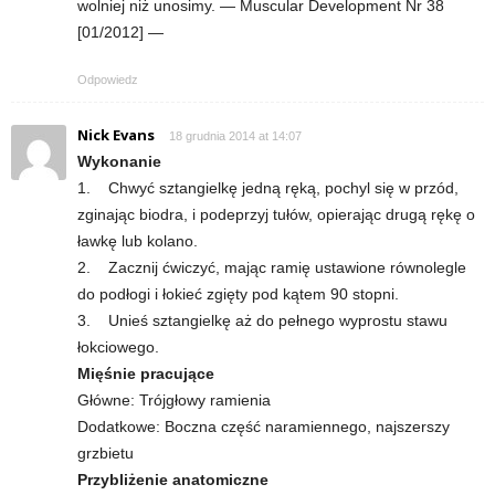
wolniej niż unosimy. — Muscular Development Nr 38
[01/2012] —
t
Odpowiedz
n
Nick Evans
18 grudnia 2014 at 14:07
e
Wykonanie
1. Chwyć sztangielkę jedną ręką, pochyl się w przód,
s
zginając biodra, i podeprzyj tułów, opierając drugą rękę o
ławkę lub kolano.
s
2. Zacznij ćwiczyć, mając ramię ustawione równolegle
i
do podłogi i łokieć zgięty pod kątem 90 stopni.
3. Unieś sztangielkę aż do pełnego wyprostu stawu
s
łokciowego.
Mięśnie pracujące
i
Główne: Trójgłowy ramienia
Dodatkowe: Boczna część naramiennego, najszerszy
ł
grzbietu
Przybliżenie anatomiczne
o