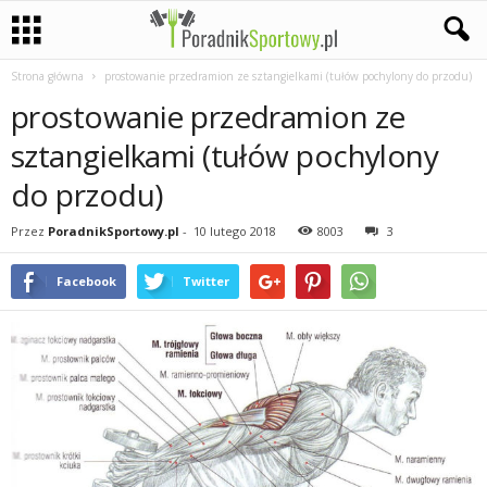
Strona główna
prostowanie przedramion ze sztangielkami (tułów pochylony do przodu)
P
prostowanie przedramion ze
a
sztangielkami (tułów pochylony
s
do przodu)
j
Przez
PoradnikSportowy.pl
-
10 lutego 2018
8003
3
a
Facebook
Twitter
s
p
o
r