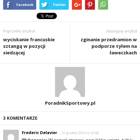
Facebook
Twitter
d
i
Poprzedni artykuł
Następny artykuł
e
wyciskanie francuskie
zginanie przedramion w
sztangą w pozycji
podporze tyłem na
t
siedzącej
ławeczkach
a
c
h
,
PoradnikSportowy.pl
t
3 KOMENTARZE
r
Frederic Delavier
12 grudnia 2014 at 12:56
Wykonanie:
W pozycji stojącej, nogi lekko ugięte, tułów