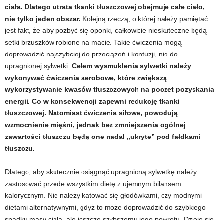
ciała. Dlatego utrata tkanki tłuszczowej obejmuje całe ciało,
d
nie tylko jeden obszar.
Kolejną rzeczą, o której należy pamiętać
i
jest fakt, że aby pozbyć się oponki, całkowicie nieskuteczne będą
setki brzuszków robione na macie. Takie ćwiczenia mogą
e
doprowadzić najszybciej do przeciążeń i kontuzji, nie do
upragnionej sylwetki.
Celem wysmuklenia sylwetki należy
t
wykonywać ćwiczenia aerobowe, które zwiększą
wykorzystywanie kwasów tłuszczowych na poczet pozyskania
a
energii. Co w konsekwencji zapewni redukcję tkanki
tłuszczowej. Natomiast ćwiczenia siłowe, powodują
c
wzmocnienie mięśni, jednak bez zmniejszenia ogólnej
zawartości tłuszczu będą one nadal „ukryte” pod fałdkami
h
tłuszczu.
,
Dlatego, aby skutecznie osiągnąć upragnioną sylwetkę należy
t
zastosować przede wszystkim dietę z ujemnym bilansem
kalorycznym. Nie należy katować się głodówkami, czy modnymi
r
dietami alternatywnymi, gdyż to może doprowadzić do szybkiego
spadku masy ciała, ale jeszcze szybszemu jego powrotu. Dzieje się