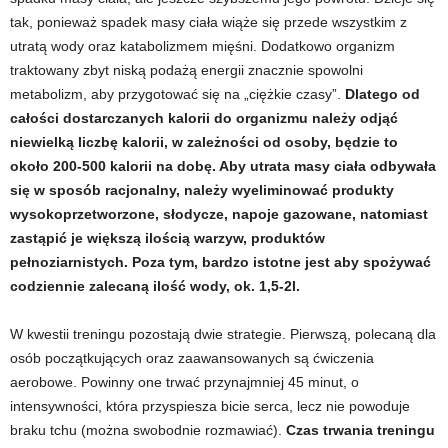
e
tak, ponieważ spadek masy ciała wiąże się przede wszystkim z
utratą wody oraz katabolizmem mięśni. Dodatkowo organizm
n
traktowany zbyt niską podażą energii znacznie spowolni
metabolizm, aby przygotować się na „ciężkie czasy”.
Dlatego od
i
całości dostarczanych kalorii do organizmu należy odjąć
n
niewielką liczbę kalorii, w zależności od osoby, będzie to
około 200-500 kalorii na dobę. Aby utrata masy ciała odbywała
g
się w sposób racjonalny, należy wyeliminować produkty
wysokoprzetworzone, słodycze, napoje gazowane, natomiast
a
zastąpić je większą ilością warzyw, produktów
pełnoziarnistych. Poza tym, bardzo istotne jest aby spożywać
c
codziennie zalecaną ilość wody, ok. 1,5-2l.
h
W kwestii treningu pozostają dwie strategie. Pierwszą, polecaną dla
osób początkujących oraz zaawansowanych są ćwiczenia
,
aerobowe. Powinny one trwać przynajmniej 45 minut, o
f
intensywności, która przyspiesza bicie serca, lecz nie powoduje
braku tchu (można swobodnie rozmawiać).
Czas trwania treningu
i