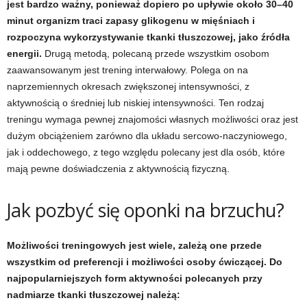
jest bardzo ważny, ponieważ dopiero po upływie około 30–40
minut organizm traci zapasy glikogenu w mięśniach i
t
rozpoczyna wykorzystywanie tkanki tłuszczowej, jako źródła
energii.
Drugą metodą, polecaną przede wszystkim osobom
n
zaawansowanym jest trening interwałowy. Polega on na
naprzemiennych okresach zwiększonej intensywności, z
e
aktywnością o średniej lub niskiej intensywności. Ten rodzaj
treningu wymaga pewnej znajomości własnych możliwości oraz jest
s
dużym obciążeniem zarówno dla układu sercowo-naczyniowego,
s
jak i oddechowego, z tego względu polecany jest dla osób, które
mają pewne doświadczenia z aktywnością fizyczną.
i
Jak pozbyć się oponki na brzuchu?
s
i
Możliwości treningowych jest wiele, zależą one przede
wszystkim od preferencji i możliwości osoby ćwiczącej. Do
ł
najpopularniejszych form aktywności polecanych przy
nadmiarze tkanki tłuszczowej należą:
o