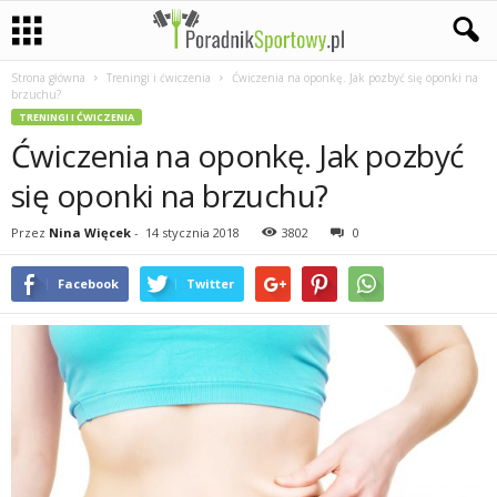
Strona główna
Treningi i ćwiczenia
Ćwiczenia na oponkę. Jak pozbyć się oponki na
P
brzuchu?
TRENINGI I ĆWICZENIA
a
Ćwiczenia na oponkę. Jak pozbyć
s
się oponki na brzuchu?
j
Przez
Nina Więcek
-
14 stycznia 2018
3802
0
a
Facebook
Twitter
s
p
o
r