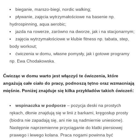
bieganie, marszo-biegi, nordic walking;
w
pływanie, zajęcia wytrzymałościowe na basenie np.
hydrospinning, aqua aerobic;
n
jazda na rowerze, zarówno na dworze, jak i na stacjonarnym;
i
zajęcia wytrzymałościowe w klubie fitness np. tabata, step,
body workout;
a
ćwiczenia w domu, własne pomysły, jak i gotowe programy
np. Ewa Chodakowska.
c
Ćwicząc w domu warto jest włączyć te ćwiczenia, które
h
angażują całe ciało do pracy, podnoszą tętno oraz wzmacniają
mięśnie. Poniżej znajduje się kilka przykładów takich ćwiczeń:
.
wspinaczka w podporze
– pozycja deski na prostych
rękach, dłonie znajdują się w linii z barkami, kręgosłup prosty
(biodra nie zapadają się, ani nie są nadmiernie uniesione).
Następnie naprzemienne przyciąganie do klatki piersiowej
prawego i lewego kolana. Praca nogami powinna być