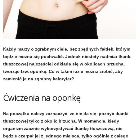
t
u
,
p
Każdy marzy o zgrabnym ciele, bez zbędnych fałdek, którym
będzie można się pochwalić. Jednak niestety nadmiar tkanki
o
tłuszczowej najczęściej odkłada się w okolicach brzucha,
tworząc tzw. oponkę. Co w takim razie można zrobić, aby
r
zamienić ją na zgrabny kaloryfer?
t
Ćwiczenia na oponkę
a
Na początku należy zaznaczyć, że nie da się pozbyć tkanki
l
tłuszczowej tylko z okolic brzucha. W momencie, kiedy
organizm zacznie wykorzystywać tkankę tłuszczową, nie
o
będzie czerpał jej z jednego miejsca, tylko ogólnie z całego