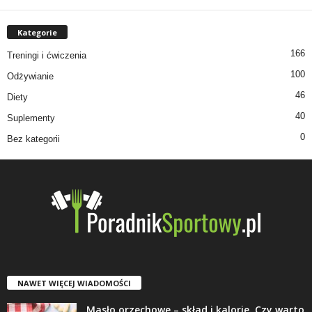
Kategorie
166
Treningi i ćwiczenia
100
Odżywianie
46
Diety
40
Suplementy
0
Bez kategorii
NAWET WIĘCEJ WIADOMOŚCI
Masło orzechowe – skład i kalorie. Czy warto