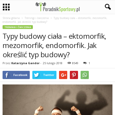
Strona główna
Treningi i ćwiczenia
Typy budowy ciała – ektomorfik, mezomorfik,
P
endomorfik. Jak określić typ budowy?
TRENINGI I ĆWICZENIA
a
Typy budowy ciała – ektomorfik,
s
mezomorfik, endomorfik. Jak
określić typ budowy?
j
Przez
Katarzyna Gandor
-
25 lutego 2018
8549
1
a
Facebook
Twitter
s
p
o
r