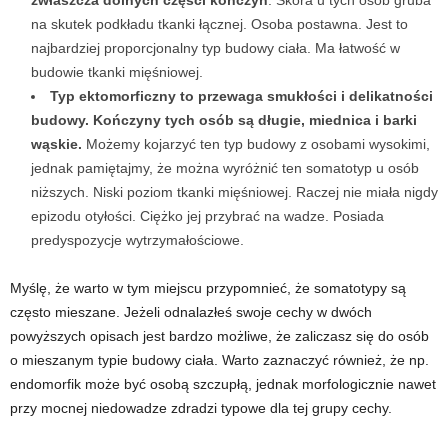
zwłaszcza dolnych części kończyn
. Skóra u tych osób gruba
na skutek podkładu tkanki łącznej. Osoba postawna. Jest to
najbardziej proporcjonalny typ budowy ciała. Ma łatwość w
budowie tkanki mięśniowej.
Typ ektomorficzny to przewaga smukłości i delikatności
budowy. Kończyny tych osób są długie, miednica i barki
wąskie.
Możemy kojarzyć ten typ budowy z osobami wysokimi,
jednak pamiętajmy, że można wyróżnić ten somatotyp u osób
niższych. Niski poziom tkanki mięśniowej. Raczej nie miała nigdy
epizodu otyłości. Ciężko jej przybrać na wadze. Posiada
predyspozycje wytrzymałościowe.
Myślę, że warto w tym miejscu przypomnieć, że somatotypy są
często mieszane. Jeżeli odnalazłeś swoje cechy w dwóch
powyższych opisach jest bardzo możliwe, że zaliczasz się do osób
o mieszanym typie budowy ciała. Warto zaznaczyć również, że np.
endomorfik może być osobą szczupłą, jednak morfologicznie nawet
przy mocnej niedowadze zdradzi typowe dla tej grupy cechy.