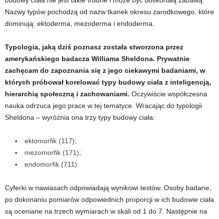
budowy ciała nie jest takie trudne i może być doskonałą zabawą.
d
Nazwy typów pochodzą od nazw tkanek okresu zarodkowego, które
dominują: ektoderma, mezoderma i endoderma.
i
Typologia, jaką dziś poznasz została stworzona przez
e
amerykańskiego badacza Williama Sheldona. Prywatnie
zachęcam do zapoznania się z jego ciekawymi badaniami, w
t
których próbował korelować typy budowy ciała z inteligencją,
a
hierarchią społeczną i zachowaniami.
Oczywiście współczesna
nauka odrzuca jego prace w tej tematyce.
Wracając do typologii
c
Sheldona
–
wyróżnia ona trzy typy budowy ciała:
h
ektomorfik (117);
mezomorfik (171);
,
endomorfik (711).
t
Cyferki w nawiasach odpowiadają wynikowi testów. Osoby badane,
po dokonaniu pomiarów odpowiednich proporcji w ich budowie ciała
r
są oceniane na trzech wymiarach w skali od 1 do 7. Następnie na