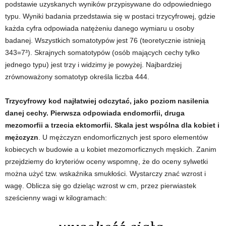
e
podstawie uzyskanych wyników przypisywane do odpowiedniego
typu. Wyniki badania przedstawia się w postaci trzycyfrowej, gdzie
n
każda cyfra odpowiada natężeniu danego wymiaru u osoby
badanej. Wszystkich somatotypów jest 76 (teoretycznie istnieją
i
343=7³). Skrajnych somatotypów (osób mających cechy tylko
jednego typu) jest trzy i widzimy je powyżej. Najbardziej
n
zrównoważony somatotyp określa liczba 444.
g
Trzycyfrowy kod najłatwiej odczytać, jako poziom nasilenia
danej cechy. Pierwsza odpowiada endomorfii, druga
a
mezomorfii a trzecia ektomorfii. Skala jest wspólna dla kobiet i
c
mężczyzn
. U mężczyzn endomorficznych jest sporo elementów
kobiecych w budowie a u kobiet mezomorficznych męskich. Zanim
h
przejdziemy do kryteriów oceny wspomnę, że do oceny sylwetki
można użyć tzw. wskaźnika smukłości. Wystarczy znać wzrost i
,
wagę. Oblicza się go dzieląc wzrost w cm, przez pierwiastek
sześcienny wagi w kilogramach:
f
i