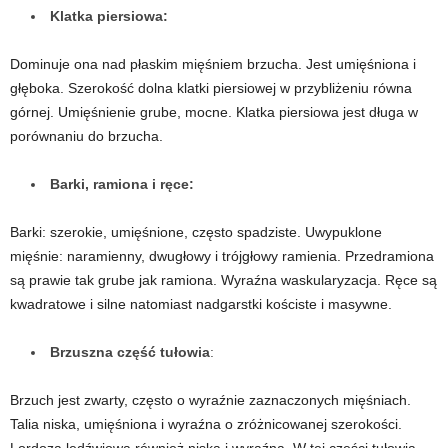
Klatka piersiowa:
Dominuje ona nad płaskim mięśniem brzucha. Jest umięśniona i
głęboka. Szerokość dolna klatki piersiowej w przybliżeniu równa
górnej. Umięśnienie grube, mocne. Klatka piersiowa jest długa w
porównaniu do brzucha.
Barki, ramiona i ręce:
Barki: szerokie, umięśnione, często spadziste. Uwypuklone
mięśnie: naramienny, dwugłowy i trójgłowy ramienia. Przedramiona
są prawie tak grube jak ramiona. Wyraźna waskularyzacja. Ręce są
kwadratowe i silne natomiast nadgarstki kościste i masywne.
Brzuszna część tułowia
:
Brzuch jest zwarty, często o wyraźnie zaznaczonych mięśniach.
Talia niska, umięśniona i wyraźna o zróżnicowanej szerokości.