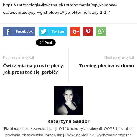
https://antropologia-fizyczna.pl/antropometria/typy-budowy-
ciala/somatotypy-wg-sheldona#typ-ektormoficzny-1-1-7
Facebook
Twitter
Poprzedni artykuł
Następny artykuł
Ćwiczenia na proste plecy.
Trening pleców w domu
Jak przestać się garbić?
Katarzyna Gandor
Fizjoterapeutka z zawodu i pasji. Od 18. roku życia ratownik WOPR i instruktor
pływania. Absolwentka Tarnowskiej PWSZ na kierunku wychowanie fizyczne