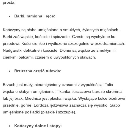
prosta.
Barki, ramiona i ręce:
Kończyny są słabo umięśnione o smukłych, żylastych mięśniach.
Barki zaś wąskie, kościste i spiczaste. Często są wychylone ku
przodowi. Kości cienkie i wydłużone szczególnie w przedramionach.
Nadgarstki delikatne i kościste. Dłonie są wąskie ze smukłymi i
cienkimi palcami, czasem o uwypuklonych stawach.
Brzuszna część tułowia:
Brzuch jest mały, nieumięśniony czasami z wypukłością. Talia
wąska o słabym umięśnieniu. Tkanka tłuszczowa bardzo skromna
lub jej brak. Miednica jest płaska i wąska. Wystające kolce biodrowe
przednie, górne. Lordoza lędźwiowa zaznacza się wysoko. Słabo
umięśnione pośladki (płaskie i szczupłe).
Kończyny dolne i stopy: