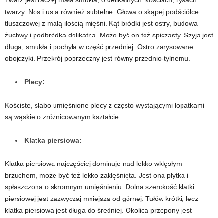
Twarz jest raczej mała smukła, o delikatnych: kościach, rysach
twarzy. Nos i usta również subtelne. Głowa o skąpej podściółce
tłuszczowej z małą ilością mięśni. Kąt bródki jest ostry, budowa
żuchwy i podbródka delikatna. Może być on też spiczasty. Szyja jest
długa, smukła i pochyła w część przedniej. Ostro zarysowane
obojczyki. Przekrój poprzeczny jest równy przednio-tylnemu.
Plecy:
Kościste, słabo umięśnione plecy z często wystającymi łopatkami
są wąskie o zróżnicowanym kształcie.
Klatka piersiowa:
Klatka piersiowa najczęściej dominuje nad lekko wklęsłym
brzuchem, może być też lekko zaklęśnięta. Jest ona płytka i
spłaszczona o skromnym umięśnieniu. Dolna szerokość klatki
piersiowej jest zazwyczaj mniejsza od górnej. Tułów krótki, lecz
klatka piersiowa jest długa do średniej. Okolica przepony jest