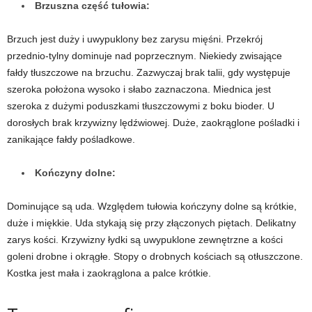
Brzuszna część tułowia:
Brzuch jest duży i uwypuklony bez zarysu mięśni. Przekrój
przednio-tylny dominuje nad poprzecznym. Niekiedy zwisające
fałdy tłuszczowe na brzuchu. Zazwyczaj brak talii, gdy występuje
szeroka położona wysoko i słabo zaznaczona. Miednica jest
szeroka z dużymi poduszkami tłuszczowymi z boku bioder. U
dorosłych brak krzywizny lędźwiowej. Duże, zaokrąglone pośladki i
zanikające fałdy pośladkowe.
Kończyny dolne:
Dominujące są uda. Względem tułowia kończyny dolne są krótkie,
duże i miękkie. Uda stykają się przy złączonych piętach. Delikatny
zarys kości. Krzywizny łydki są uwypuklone zewnętrzne a kości
goleni drobne i okrągłe. Stopy o drobnych kościach są otłuszczone.
Kostka jest mała i zaokrąglona a palce krótkie.