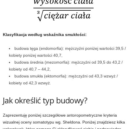
t
n
Klasyfikacja według wskaźnika smukłości:
e
budowa tęga (endomorfia): mężczyźni poniżej wartości 39,5 /
s
kobiety poniżej wartości 40,7,
budowa średnia (mezomorfia): mężczyźni od 39,5 do 43,2 /
s
kobiety od 40,7 – 44,2,
i
budowa smukła (ektomorfia): mężczyźni od 43,3 wzwyż /
kobiety od 42,3 wzwyż.
s
Jak określić typ budowy?
i
ł
Zaprezentuję poniżej szczegółowe antoropometryczne kryteria
wizualnej oceny somatotypu wg. Sheldona. Poniżej znajdziesz kilka
o