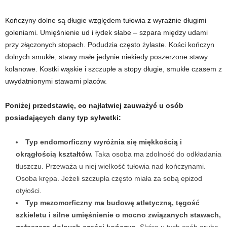
Kończyny dolne są długie względem tułowia z wyraźnie długimi
goleniami. Umięśnienie ud i łydek słabe – szpara między udami
przy złączonych stopach. Podudzia często żylaste. Kości kończyn
dolnych smukłe, stawy małe jedynie niekiedy poszerzone stawy
kolanowe. Kostki wąskie i szczupłe a stopy długie, smukłe czasem z
uwydatnionymi stawami placów.
Poniżej przedstawię, co najłatwiej zauważyć u osób
posiadających dany typ sylwetki:
Typ endomorficzny wyróżnia się miękkością i
okrągłością kształtów.
Taka osoba ma zdolność do odkładania
tłuszczu. Przeważa u niej wielkość tułowia nad kończynami.
Osoba krępa. Jeżeli szczupła często miała za sobą epizod
otyłości.
Typ mezomorficzny ma budowę atletyczną, tęgość
szkieletu i silne umięśnienie o mocno związanych stawach,