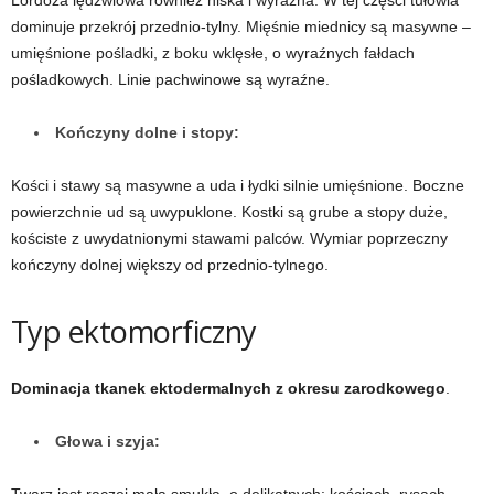
Lordoza lędźwiowa również niska i wyraźna. W tej części tułowia
dominuje przekrój przednio-tylny. Mięśnie miednicy są masywne –
umięśnione pośladki, z boku wklęsłe, o wyraźnych fałdach
pośladkowych. Linie pachwinowe są wyraźne.
Kończyny dolne i stopy:
Kości i stawy są masywne a uda i łydki silnie umięśnione. Boczne
powierzchnie ud są uwypuklone. Kostki są grube a stopy duże,
kościste z uwydatnionymi stawami palców. Wymiar poprzeczny
kończyny dolnej większy od przednio-tylnego.
Typ ektomorficzny
Dominacja tkanek ektodermalnych z okresu zarodkowego
.
Głowa i szyja: