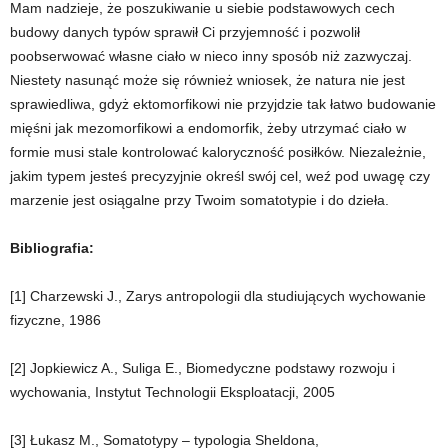
Mam nadzieje, że poszukiwanie u siebie podstawowych cech
budowy danych typów sprawił Ci przyjemność i pozwolił
poobserwować własne ciało w nieco inny sposób niż zazwyczaj.
Niestety nasunąć może się również wniosek, że natura nie jest
sprawiedliwa, gdyż ektomorfikowi nie przyjdzie tak łatwo budowanie
mięśni jak mezomorfikowi a endomorfik, żeby utrzymać ciało w
formie musi stale kontrolować kaloryczność posiłków. Niezależnie,
jakim typem jesteś precyzyjnie określ swój cel, weź pod uwagę czy
marzenie jest osiągalne przy Twoim somatotypie i do dzieła.
Bibliografia:
[1] Charzewski J., Zarys antropologii dla studiujących wychowanie
fizyczne, 1986
[2] Jopkiewicz A., Suliga E., Biomedyczne podstawy rozwoju i
wychowania, Instytut Technologii Eksploatacji, 2005
[3] Łukasz M., Somatotypy – typologia Sheldona,