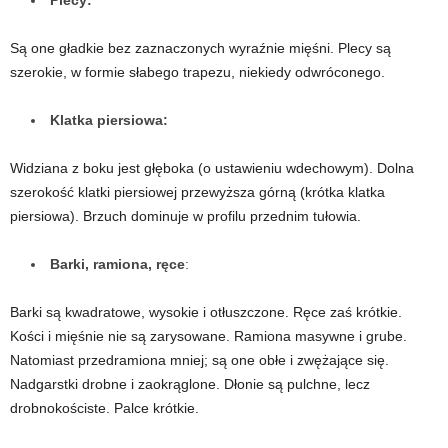
Plecy:
Są one gładkie bez zaznaczonych wyraźnie mięśni. Plecy są
szerokie, w formie słabego trapezu, niekiedy odwróconego.
Klatka piersiowa:
Widziana z boku jest głęboka (o ustawieniu wdechowym). Dolna
szerokość klatki piersiowej przewyższa górną (krótka klatka
piersiowa). Brzuch dominuje w profilu przednim tułowia.
Barki, ramiona, ręce
:
Barki są kwadratowe, wysokie i otłuszczone. Ręce zaś krótkie.
Kości i mięśnie nie są zarysowane. Ramiona masywne i grube.
Natomiast przedramiona mniej; są one obłe i zwężające się.
Nadgarstki drobne i zaokrąglone. Dłonie są pulchne, lecz
drobnokościste. Palce krótkie.