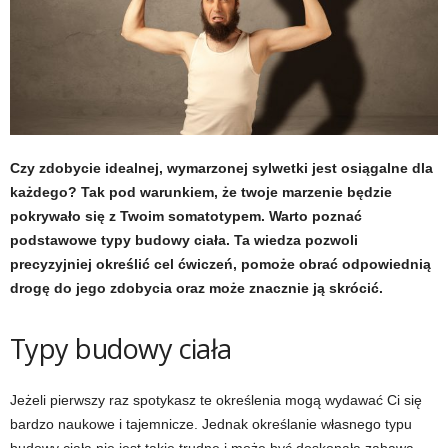
t
u
,
p
Czy zdobycie idealnej, wymarzonej sylwetki jest osiągalne dla
każdego? Tak pod warunkiem, że twoje marzenie będzie
o
pokrywało się z Twoim somatotypem. Warto poznać
podstawowe typy budowy ciała. Ta wiedza pozwoli
r
precyzyjniej określić cel ćwiczeń, pomoże obrać odpowiednią
t
drogę do jego zdobycia oraz może znacznie ją skrócić.
a
Typy budowy ciała
l
Jeżeli pierwszy raz spotykasz te określenia mogą wydawać Ci się
o
bardzo naukowe i tajemnicze. Jednak określanie własnego typu