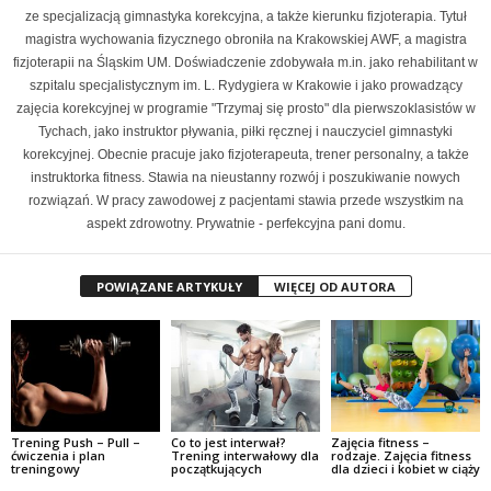
ze specjalizacją gimnastyka korekcyjna, a także kierunku fizjoterapia. Tytuł
magistra wychowania fizycznego obroniła na Krakowskiej AWF, a magistra
fizjoterapii na Śląskim UM. Doświadczenie zdobywała m.in. jako rehabilitant w
szpitalu specjalistycznym im. L. Rydygiera w Krakowie i jako prowadzący
zajęcia korekcyjnej w programie "Trzymaj się prosto" dla pierwszoklasistów w
Tychach, jako instruktor pływania, piłki ręcznej i nauczyciel gimnastyki
korekcyjnej. Obecnie pracuje jako fizjoterapeuta, trener personalny, a także
instruktorka fitness. Stawia na nieustanny rozwój i poszukiwanie nowych
rozwiązań. W pracy zawodowej z pacjentami stawia przede wszystkim na
aspekt zdrowotny. Prywatnie - perfekcyjna pani domu.
POWIĄZANE ARTYKUŁY
WIĘCEJ OD AUTORA
Trening Push – Pull –
Co to jest interwał?
Zajęcia fitness –
ćwiczenia i plan
Trening interwałowy dla
rodzaje. Zajęcia fitness
treningowy
początkujących
dla dzieci i kobiet w ciąży