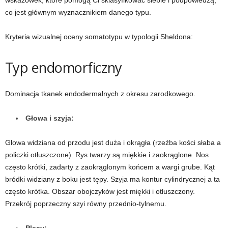
wskazówek, które pomogą Ci sklasyfikować siebie i podpowiedzą,
co jest głównym wyznacznikiem danego typu.
w
Kryteria wizualnej oceny somatotypu w typologii Sheldona:
n
Typ endomorficzny
i
a
Dominacja tkanek endodermalnych z okresu zarodkowego.
c
Głowa i szyja:
h
Głowa widziana od przodu jest duża i okrągła (rzeźba kości słaba a
.
policzki otłuszczone). Rys twarzy są miękkie i zaokrąglone. Nos
często krótki, zadarty z zaokrąglonym końcem a wargi grube. Kąt
bródki widziany z boku jest tępy. Szyja ma kontur cylindrycznej a ta
często krótka. Obszar obojczyków jest miękki i otłuszczony.
Przekrój poprzeczny szyi równy przednio-tylnemu.