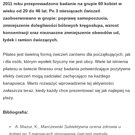
2011 roku przeprowadzono badanie na grupie 60 kobiet w
wieku od 20 do 46 lat. Po 3 miesiącach ćwiczeń
zaobserwowano w grupie: poprawę samopoczucia,
zmniejszenie dolegliwości bólowych kręgosłupa, wzrost
koncentracji oraz nieznaczne zmniejszenie obwodów ud,
łydek i ramion ćwiczących.
Pilates jest świetną formą ćwiczeń zarówno dla początkujących, jak
i dla osób, którym wysiłek fizyczny nie jest obcy. Wiele lat istnienia
pilatesu w świecie fitnessu oraz badania potwierdzające pozytywne
efekty ćwiczeń mogą zadziałać zachęcająco na każdego
kanapowca. Warto rozważyć wprowadzenie tej aktywności
zwłaszcza teraz, kiedy każdy chce prezentować się jak najlepiej na
plaży.
Bibliografia:
A. Mazur, K.,
Marczewski Subiektywna ocena zdrowia u
kobiet po 3 miesiącach stosowania ćwiczeń metodą