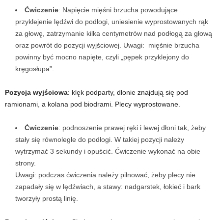
Ćwiczenie
: Napięcie mięśni brzucha powodujące
w
przyklejenie lędźwi do podłogi, uniesienie wyprostowanych rąk
za głowę, zatrzymanie kilka centymetrów nad podłogą za głową
n
oraz powrót do pozycji wyjściowej.
Uwagi: mięśnie brzucha
powinny być mocno napięte, czyli „pępek przyklejony do
i
kręgosłupa”.
a
Pozycja wyjściowa
: klęk podparty, dłonie znajdują się pod
c
ramionami, a kolana pod biodrami. Plecy wyprostowane.
h
Ćwiczenie
: podnoszenie prawej ręki i lewej dłoni tak, żeby
stały się równoległe do podłogi. W takiej pozycji należy
.
wytrzymać 3 sekundy i opuścić. Ćwiczenie wykonać na obie
strony.
Uwagi: podczas ćwiczenia należy pilnować, żeby plecy nie
zapadały się w lędźwiach, a stawy: nadgarstek, łokieć i bark
tworzyły prostą linię.