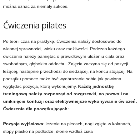
można uznać za niemały sukces.
t
Ćwiczenia pilates
n
e
Po teorii czas na praktykę. Ćwiczenia należy dostosować do
własnej sprawności, wieku oraz możliwości. Podczas każdego
s
ćwiczenia należy pamiętać o prawidłowym ułożeniu ciała oraz
swobodnym, głębokim oddechu. Zajęcia zaczyna się od pozycji
s
leżącej, następnie przechodzi do siedzącej, na końcu stojącej. Na
początku pomoce może być wyobrażanie sobie jak powinna
i
wyglądać pozycja, którą wykonujemy.
Każdą jednostkę
treningową należy rozpocząć od rozgrzewki, co pozwoli na
s
uniknięcie kontuzji oraz efektywniejsze wykonywanie ćwiczeń.
Ćwiczenia dla początkujących:
i
ł
Pozycja wyjściowa
: leżenie na plecach, nogi zgięte w kolanach,
stopy płasko na podłodze, dłonie wzdłuż ciała
o