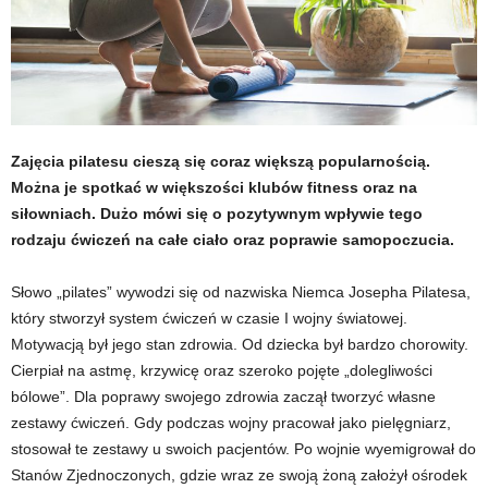
t
u
,
Zajęcia pilatesu cieszą się coraz większą popularnością.
p
Można je spotkać w większości klubów fitness oraz na
siłowniach. Dużo mówi się o pozytywnym wpływie tego
o
rodzaju ćwiczeń na całe ciało oraz poprawie samopoczucia.
r
Słowo „pilates” wywodzi się od nazwiska Niemca Josepha Pilatesa,
t
który stworzył system ćwiczeń w czasie I wojny światowej.
Motywacją był jego stan zdrowia. Od dziecka był bardzo chorowity.
a
Cierpiał na astmę, krzywicę oraz szeroko pojęte „dolegliwości
bólowe”. Dla poprawy swojego zdrowia zaczął tworzyć własne
l
zestawy ćwiczeń. Gdy podczas wojny pracował jako pielęgniarz,
stosował te zestawy u swoich pacjentów. Po wojnie wyemigrował do
o
Stanów Zjednoczonych, gdzie wraz ze swoją żoną założył ośrodek