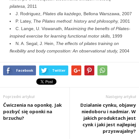
pilatesa,
2011
J. Rodriguez,
Pilates dla każdego,
Bellona Warszawa, 2007
P. Latey,
The Pilates method: history and philosophy,
2001
C. Lange, U. Viswanath,
Maximizing the benefts of Pilates-
inspired exercise for learning functional motor skills,
1999
N. A. Segal, J. Hein,
The effects of pilates training on
flexibility and body composition: An observational study,
2004
Facebook
Twitter
Poprzedni artykuł
Następny artykuł
Ćwiczenia na oponkę. Jak
Działanie cynku, objawy
pozbyć się oponki na
niedoboru i nadmiar. W
brzuchu?
jakich produktach jest
cynk i jaki jest najlepiej
przyswajalny?