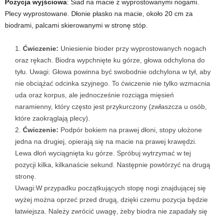
Pozycja wyjściowa
: Siad na macie z wyprostowanymi nogami.
Plecy wyprostowane. Dłonie płasko na macie, około 20 cm za
biodrami, palcami skierowanymi w stronę stóp.
Ćwiczenie:
Uniesienie bioder przy wyprostowanych nogach
oraz rękach. Biodra wypchnięte ku górze, głowa odchylona do
tyłu. Uwagi: Głowa powinna być swobodnie odchylona w tył, aby
nie obciążać odcinka szyjnego. To ćwiczenie nie tylko wzmacnia
uda oraz korpus, ale jednocześnie rozciąga mięsień
naramienny, który często jest przykurczony (zwłaszcza u osób,
które zaokrąglają plecy).
Ćwiczenie:
Podpór bokiem na prawej dłoni, stopy ułożone
jedna na drugiej, opierają się na macie na prawej krawędzi.
Lewa dłoń wyciągnięta ku górze. Spróbuj wytrzymać w tej
pozycji kilka, kilkanaście sekund. Następnie powtórzyć na drugą
stronę.
Uwagi:W przypadku początkujących stopę nogi znajdującej się
wyżej można oprzeć przed drugą, dzięki czemu pozycja będzie
łatwiejsza. Należy zwrócić uwagę, żeby biodra nie zapadały się