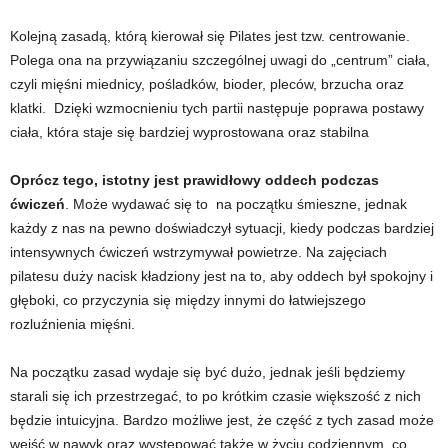
e
Kolejną zasadą, którą kierował się Pilates jest tzw. centrowanie.
n
Polega ona na przywiązaniu szczególnej uwagi do „centrum” ciała,
czyli mięśni miednicy, pośladków, bioder, pleców, brzucha oraz
i
klatki. Dzięki wzmocnieniu tych partii następuje poprawa postawy
ciała, która staje się bardziej wyprostowana oraz stabilna
n
Oprócz tego, istotny jest prawidłowy oddech podczas
g
ćwiczeń
. Może wydawać się to na początku śmieszne, jednak
a
każdy z nas na pewno doświadczył sytuacji, kiedy podczas bardziej
intensywnych ćwiczeń wstrzymywał powietrze. Na zajęciach
c
pilatesu duży nacisk kładziony jest na to, aby oddech był spokojny i
głęboki, co przyczynia się między innymi do łatwiejszego
h
rozluźnienia mięśni.
,
Na początku zasad wydaje się być dużo, jednak jeśli będziemy
starali się ich przestrzegać, to po krótkim czasie większość z nich
f
będzie intuicyjna. Bardzo możliwe jest, że część z tych zasad może
wejść w nawyk oraz występować także w życiu codziennym, co
i