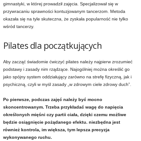
gimnastyki, w której prowadził zajęcia. Specjalizował się w
d
przywracaniu sprawności kontuzjowanym tancerzom. Metoda
i
okazała się na tyle skuteczna, że zyskała popularność nie tylko
wśród tancerzy.
e
Pilates dla początkujących
t
a
Aby zacząć świadomie ćwiczyć pilates należy najpierw zrozumieć
podstawy i zasady nim rządzące. Najogólniej można określić go
c
jako spójny system oddziałujący zarówno na strefę fizyczną, jak i
psychiczną, czyli w myśl zasady „w zdrowym ciele zdrowy duch”.
h
Po pierwsze, podczas zajęć należy być mocno
,
skoncentrowanym. Trzeba przykładać wagę do napięcia
określonych mięśni czy partii ciała, dzięki czemu możliwe
t
będzie osiągnięcie pożądanego efektu. niezbędna jest
r
również kontrola, im większa, tym lepsza precyzja
wykonywanego ruchu.