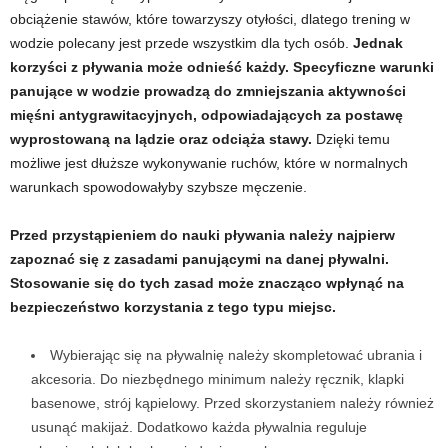
d
obciążenie stawów, które towarzyszy otyłości, dlatego trening w
wodzie polecany jest przede wszystkim dla tych osób.
Jednak
i
korzyści z pływania może odnieść każdy. Specyficzne warunki
panujące w wodzie prowadzą do zmniejszania aktywności
e
mięśni antygrawitacyjnych, odpowiadających za postawę
wyprostowaną na lądzie oraz odciąża stawy.
Dzięki temu
t
możliwe jest dłuższe wykonywanie ruchów, które w normalnych
warunkach spowodowałyby szybsze męczenie.
a
c
Przed przystąpieniem do nauki pływania należy najpierw
zapoznać się z zasadami panującymi na danej pływalni.
h
Stosowanie się do tych zasad może znacząco wpłynąć na
bezpieczeństwo korzystania z tego typu miejsc.
,
Wybierając się na pływalnię należy skompletować ubrania i
t
akcesoria. Do niezbędnego minimum należy ręcznik, klapki
basenowe, strój kąpielowy. Przed skorzystaniem należy również
r
usunąć makijaż. Dodatkowo każda pływalnia reguluje