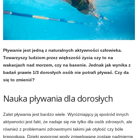
t
u
,
p
Pływanie jest jedną z naturalnych aktywności człowieka.
Towarzyszy ludziom przez większość życia czy to na
o
wakacjach nad morzem, czy na basenie. Jednak jak wynika z
badań prawie 1/3 dorosłych osób nie potrafi pływać. Czy da
r
się to zmienić?
t
Nauka pływania dla dorosłych
a
Zalet pływania jest bardzo wiele. Wyróżniający ją spośród innych
l
aktywności jest fakt, że nadaje się nie tylko dla osób zdrowych, ale
o
również z problemami zdrowotnymi takimi jak otyłość czy bóle
kręgosłupa. Dzięki wyporowi wody zniwelowane zostaje nadmierne