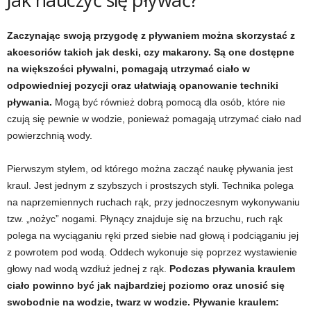
t
Zaczynając swoją przygodę z pływaniem można skorzystać z
akcesoriów takich jak deski, czy makarony. Są one dostępne
n
na większości pływalni, pomagają utrzymać ciało w
odpowiedniej pozycji oraz ułatwiają opanowanie techniki
e
pływania.
Mogą być również dobrą pomocą dla osób, które nie
czują się pewnie w wodzie, ponieważ pomagają utrzymać ciało nad
s
powierzchnią wody.
s
Pierwszym stylem, od którego można zacząć naukę pływania jest
i
kraul. Jest jednym z szybszych i prostszych styli. Technika polega
na naprzemiennych ruchach rąk, przy jednoczesnym wykonywaniu
s
tzw. „nożyc” nogami. Płynący znajduje się na brzuchu, ruch rąk
polega na wyciąganiu ręki przed siebie nad głową i podciąganiu jej
i
z powrotem pod wodą. Oddech wykonuje się poprzez wystawienie
głowy nad wodą wzdłuż jednej z rąk.
Podczas pływania kraulem
ł
ciało powinno być jak najbardziej poziomo oraz unosić się
swobodnie na wodzie, twarz w wodzie. Pływanie kraulem:
o