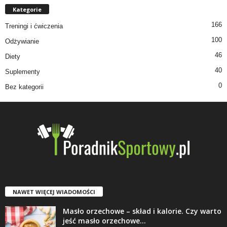
Kategorie
166
Treningi i ćwiczenia
100
Odżywianie
46
Diety
40
Suplementy
0
Bez kategorii
NAWET WIĘCEJ WIADOMOŚCI
Masło orzechowe – skład i kalorie. Czy warto
jeść masło orzechowe...