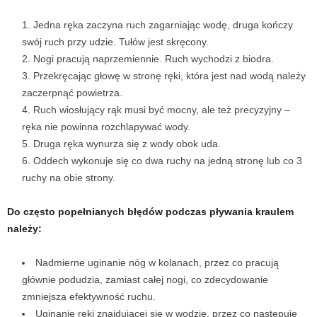
w
Jedna ręka zaczyna ruch zagarniając wodę, druga kończy
swój ruch przy udzie. Tułów jest skręcony.
n
Nogi pracują naprzemiennie. Ruch wychodzi z biodra.
Przekręcając głowę w stronę ręki, która jest nad wodą należy
i
zaczerpnąć powietrza.
Ruch wiosłujący rąk musi być mocny, ale też precyzyjny –
a
ręka nie powinna rozchlapywać wody.
Druga ręka wynurza się z wody obok uda.
c
Oddech wykonuje się co dwa ruchy na jedną stronę lub co 3
ruchy na obie strony.
h
.
Do często popełnianych błędów podczas pływania kraulem
należy:
Nadmierne uginanie nóg w kolanach, przez co pracują
głównie podudzia, zamiast całej nogi, co zdecydowanie
zmniejsza efektywność ruchu.
Uginanie ręki znajdującej się w wodzie, przez co następuje