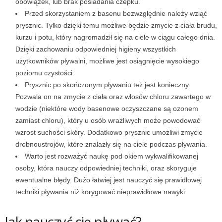
obowiązek, lub brak posiadania czepku.
e
Przed skorzystaniem z basenu bezwzględnie należy wziąć
n
prysznic. Tylko dzięki temu możliwe będzie zmycie z ciała brudu,
kurzu i potu, który nagromadził się na ciele w ciągu całego dnia.
i
Dzięki zachowaniu odpowiedniej higieny wszystkich
użytkowników pływalni, możliwe jest osiągnięcie wysokiego
n
poziomu czystości.
Prysznic po skończonym pływaniu też jest konieczny.
g
Pozwala on na zmycie z ciała oraz włosów chloru zawartego w
wodzie (niektóre wody basenowe oczyszczane są ozonem
a
zamiast chloru), który u osób wrażliwych może powodować
wzrost suchości skóry. Dodatkowo prysznic umożliwi zmycie
c
drobnoustrojów, które znalazły się na ciele podczas pływania.
h
Warto jest rozważyć naukę pod okiem wykwalifikowanej
osoby, która nauczy odpowiedniej techniki, oraz skoryguje
,
ewentualne błędy. Dużo łatwiej jest nauczyć się prawidłowej
techniki pływania niż korygować nieprawidłowe nawyki.
f
Jak nauczyć się pływać?
i