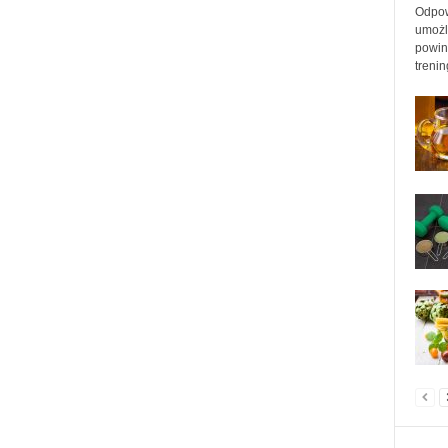
Odpow
umożl
powin
treni