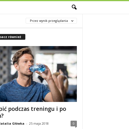
M
Przez wynik przeglądania
bacz również
pić podczas treningu i po
m?
atalia Główka
-
25 maja 2018
0