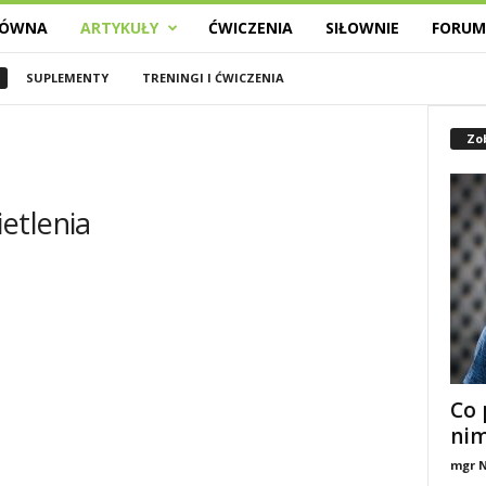
ŁÓWNA
ARTYKUŁY
ĆWICZENIA
SIŁOWNIE
FORU
SUPLEMENTY
TRENINGI I ĆWICZENIA
Zo
etlenia
Co 
ni
mgr N