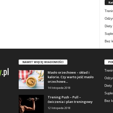
Ka
Treni
Odżyw
Diety
Supl
Bez k
NAWET WIĘCEJ WIADOMOŚCI
PO
Trenin
Masło orzechowe – skład i
kalorie. Czy warto jeść masło
Odżyw
orzechowe...
Diety
14 listopada 2018
Suple
Trening Push – Pull –
Bez k
ćwiczenia i plan treningowy
12 listopada 2018