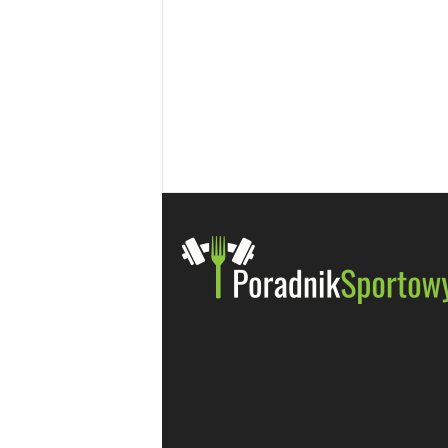
i
e
t
a
c
h
,
t
r
e