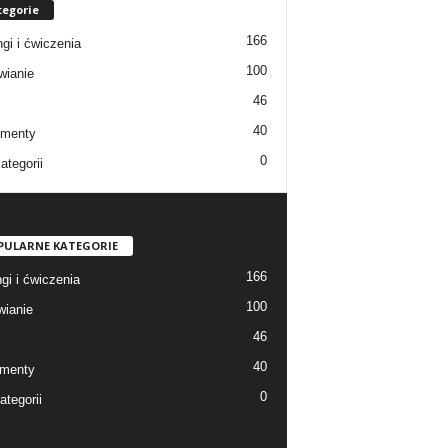
tegorie
166
ngi i ćwiczenia
100
ianie
46
40
ementy
0
ategorii
PULARNE KATEGORIE
166
gi i ćwiczenia
100
ianie
46
40
menty
0
ategorii