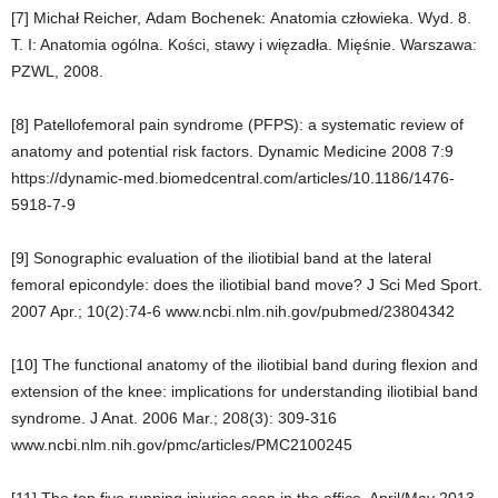
[7] Michał Reicher
,
Adam Bochenek
: Anatomia człowieka. Wyd. 8.
T. I: Anatomia ogólna. Kości, stawy i więzadła. Mięśnie. Warszawa:
PZWL, 2008.
[8] Patellofemoral pain syndrome (PFPS): a systematic review of
anatomy and potential risk factors. Dynamic Medicine 2008 7:9
https://dynamic-med.biomedcentral.com/articles/10.1186/1476-
5918-7-9
[9] Sonographic evaluation of the iliotibial band at the lateral
femoral epicondyle: does the iliotibial band move?
J Sci Med Sport.
2007 Apr.; 10(2):74-6 www.ncbi.nlm.nih.gov/pubmed/23804342
[10] The functional anatomy of the iliotibial band during flexion and
extension of the knee: implications for understanding iliotibial band
syndrome.
J Anat. 2006 Mar.; 208(3): 309-316
www.ncbi.nlm.nih.gov/pmc/articles/PMC2100245
[11] The top five running injuries seen in the office. April/May 2013