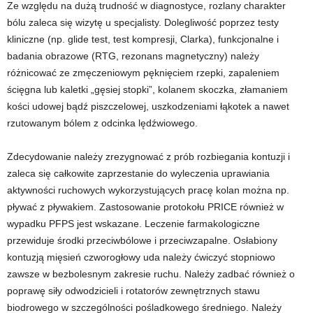
Ze względu na dużą trudność w diagnostyce, rozlany charakter
bólu zaleca się wizytę u specjalisty. Dolegliwość poprzez testy
kliniczne (np. glide test, test kompresji, Clarka), funkcjonalne i
badania obrazowe (RTG, rezonans magnetyczny) należy
różnicować ze zmęczeniowym pęknięciem rzepki, zapaleniem
ścięgna lub kaletki „gęsiej stopki”, kolanem skoczka, złamaniem
kości udowej bądź piszczelowej, uszkodzeniami łąkotek a nawet
rzutowanym bólem z odcinka lędźwiowego.
Zdecydowanie należy zrezygnować z prób rozbiegania kontuzji i
zaleca się całkowite zaprzestanie do wyleczenia uprawiania
aktywności ruchowych wykorzystujących pracę kolan można np.
pływać z pływakiem. Zastosowanie protokołu PRICE również w
wypadku PFPS jest wskazane. Leczenie farmakologiczne
przewiduje środki przeciwbólowe i przeciwzapalne. Osłabiony
kontuzją mięsień czworogłowy uda należy ćwiczyć stopniowo
zawsze w bezbolesnym zakresie ruchu. Należy zadbać również o
poprawę siły odwodzicieli i rotatorów zewnętrznych stawu
biodrowego w szczególności pośladkowego średniego. Należy