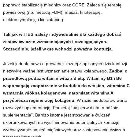
poprawić stabilizację miednicy oraz CORE. Zaleca się terapię
powięziową (np. metodą FDM), masaż, krioterapię,
elektrostymulację i kiesiotaping.
Tak jak w ITBS należy indywidualnie dla każdego dobrać
zestaw ćwiczeń wzmacniających i rozciągających.
Szczególnie, jeżeli w grę wchodzi poważna kontuzja.
Jeżeli jednak mowa o prewencji każdej z opisanych dziś kontuzji
niezwykle ważne jest wzmacnianie stawu kolanowego.
Zadbaj o
prawidłową podaż witamin wraz z dietą. Witaminy B1 i B6
wspomagają zaopatrzenie w budulec do włókien
, witamina C
wzmacnia włókna kolagenowe, natomiast
witamina A
przyśpiesza regenerację kolagenu.
W razie niedoborów warto
rozważyć suplementację. Pamiętaj “najpierw dieta, a później
suplementacja”. Bardzo istotne jest stosowanie ćwiczeń
ukierunkowanych na wyeliminowanie potencjalnych kontuzji,
wyrównywanie napięć mięśniowych oraz zastosowanie ćwiczeń
prerehabilitacyjnych.