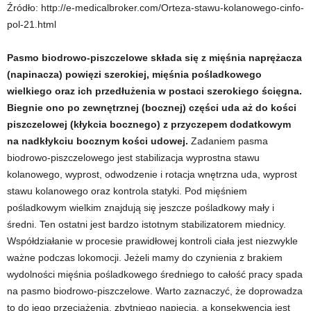
Źródło: http://e-medicalbroker.com/Orteza-stawu-kolanowego-cinfo-
pol-21.html
Pasmo biodrowo-piszczelowe składa się z mięśnia naprężacza
(napinacza) powięzi szerokiej, mięśnia pośladkowego
wielkiego oraz ich przedłużenia w postaci szerokiego ścięgna.
Biegnie ono po zewnętrznej (bocznej) części uda aż do kości
piszczelowej (kłykcia bocznego) z przyczepem dodatkowym
na nadkłykciu bocznym kości udowej.
Zadaniem pasma
biodrowo-piszczelowego jest stabilizacja wyprostna stawu
kolanowego, wyprost, odwodzenie i rotacja wnętrzna uda, wyprost
stawu kolanowego oraz kontrola statyki. Pod mięśniem
pośladkowym wielkim znajdują się jeszcze pośladkowy mały i
średni. Ten ostatni jest bardzo istotnym stabilizatorem miednicy.
Współdziałanie w procesie prawidłowej kontroli ciała jest niezwykle
ważne podczas lokomocji. Jeżeli mamy do czynienia z brakiem
wydolności mięśnia pośladkowego średniego to całość pracy spada
na pasmo biodrowo-piszczelowe. Warto zaznaczyć, że doprowadza
to do jego przeciążenia, zbytniego napięcia, a konsekwencją jest