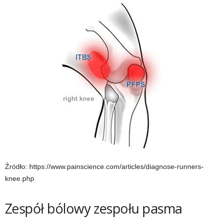
e
n
i
n
g
a
c
h
Źródło: https://www.painscience.com/articles/diagnose-runners-
,
knee.php
f
Zespół bólowy zespołu pasma
i