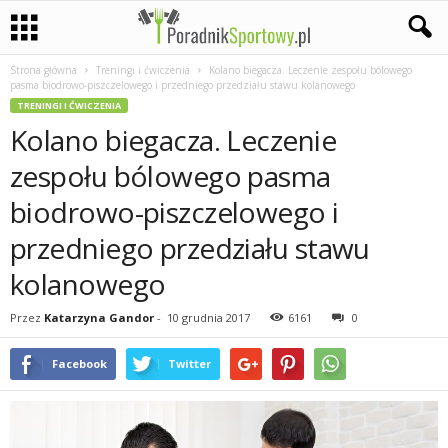
Strona główna
Treningi i ćwiczenia
Kolano biegacza. Leczenie zespołu bólowego
P
pasma biodrowo-piszczelowego i przedniego przedziału stawu kolanowego
TRENINGI I ĆWICZENIA
a
Kolano biegacza. Leczenie
s
zespołu bólowego pasma
biodrowo-piszczelowego i
j
przedniego przedziału stawu
a
kolanowego
s
Przez
Katarzyna Gandor
-
10 grudnia 2017
6161
0
p
Facebook
Twitter
o
r