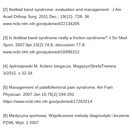
[2] Iliotibial band syndrome: evaluation and management .
J Am
Acad Orthop Surg. 2011 Dec.; 19(12): 728- 36
www.ncbi.nlm.nih.gov/pubmed/22134205
[3] Is iliotibial band syndrome really a friction syndrome?
J Sci Med
Sport.
2007 Apr;10(2):74-6; discussion 77-8.
www.ncbi.nlm.nih.gov/pubmed/16996312
[4] Jędrzejewski M. Kolano biegacza. MagazynStrefaTrenera
3/2015. s 32-34
[5] Management of patellofemoral pain syndrome.
Am Fam
Physician.
2007 Jan 15;75(2):194-202.
https://www.ncbi.nlm.nih.gov/pubmed/17263214
[6] Medycyna sportowa. Współczesne metody diagnostyki i leczenia
PZWL Wyd. 1 2007