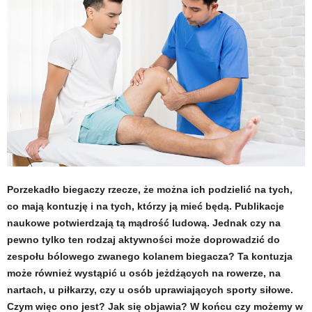
t
u
,
p
o
r
Porzekadło biegaczy rzecze, że można ich podzielić na tych,
t
co mają kontuzję i na tych, którzy ją mieć będą. Publikacje
naukowe potwierdzają tą mądrość ludową. Jednak czy na
a
pewno tylko ten rodzaj aktywności może doprowadzić do
zespołu bólowego zwanego kolanem biegacza? Ta kontuzja
l
może również wystąpić u osób jeżdżących na rowerze, na
nartach, u piłkarzy, czy u osób uprawiających sporty siłowe.
o
Czym więc ono jest? Jak się objawia? W końcu czy możemy w