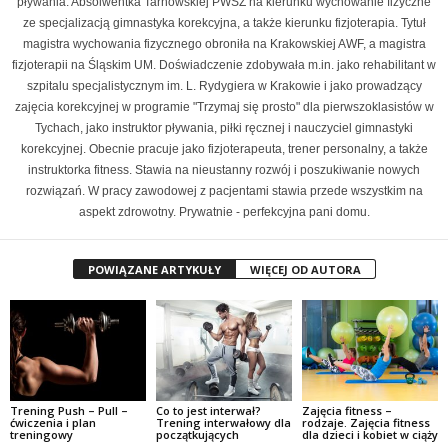
pływania. Absolwentka Tarnowskiej PWSZ na kierunku wychowanie fizyczne
ze specjalizacją gimnastyka korekcyjna, a także kierunku fizjoterapia. Tytuł
magistra wychowania fizycznego obroniła na Krakowskiej AWF, a magistra
fizjoterapii na Śląskim UM. Doświadczenie zdobywała m.in. jako rehabilitant w
szpitalu specjalistycznym im. L. Rydygiera w Krakowie i jako prowadzący
zajęcia korekcyjnej w programie "Trzymaj się prosto" dla pierwszoklasistów w
Tychach, jako instruktor pływania, piłki ręcznej i nauczyciel gimnastyki
korekcyjnej. Obecnie pracuje jako fizjoterapeuta, trener personalny, a także
instruktorka fitness. Stawia na nieustanny rozwój i poszukiwanie nowych
rozwiązań. W pracy zawodowej z pacjentami stawia przede wszystkim na
aspekt zdrowotny. Prywatnie - perfekcyjna pani domu.
POWIĄZANE ARTYKUŁY
WIĘCEJ OD AUTORA
Trening Push – Pull –
Co to jest interwał?
Zajęcia fitness –
ćwiczenia i plan
Trening interwałowy dla
rodzaje. Zajęcia fitness
treningowy
początkujących
dla dzieci i kobiet w ciąży