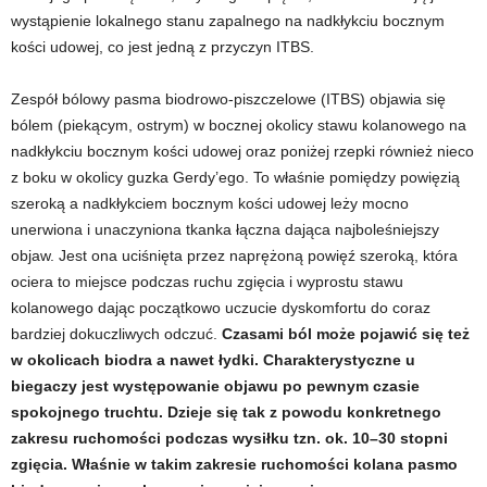
wystąpienie lokalnego stanu zapalnego na nadkłykciu bocznym
kości udowej, co jest jedną z przyczyn ITBS.
Zespół bólowy pasma biodrowo-piszczelowe (ITBS) objawia się
bólem (piekącym, ostrym) w bocznej okolicy stawu kolanowego na
nadkłykciu bocznym kości udowej oraz poniżej rzepki również nieco
z boku w okolicy guzka Gerdy’ego. To właśnie pomiędzy powięzią
szeroką a nadkłykciem bocznym kości udowej leży mocno
unerwiona i unaczyniona tkanka łączna dająca najboleśniejszy
objaw. Jest ona uciśnięta przez naprężoną powięź szeroką, która
ociera to miejsce podczas ruchu zgięcia i wyprostu stawu
kolanowego dając początkowo uczucie dyskomfortu do coraz
bardziej dokuczliwych odczuć.
Czasami ból może pojawić się też
w okolicach biodra a nawet łydki. Charakterystyczne u
biegaczy jest występowanie objawu po pewnym czasie
spokojnego truchtu. Dzieje się tak z powodu konkretnego
zakresu ruchomości podczas wysiłku tzn. ok. 10
–30 stopni
zgięcia. Właśnie w takim zakresie ruchomości kolana pasmo