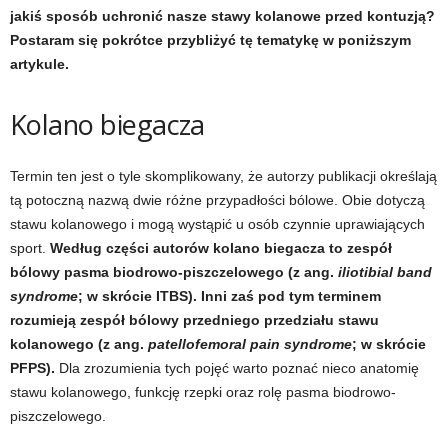
d
jakiś sposób uchronić nasze stawy kolanowe przed kontuzją?
Postaram się pokrótce przybliżyć tę tematykę w poniższym
i
artykule.
e
Kolano biegacza
t
Termin ten jest o tyle skomplikowany, że autorzy publikacji określają
a
tą potoczną nazwą dwie różne przypadłości bólowe. Obie dotyczą
stawu kolanowego i mogą wystąpić u osób czynnie uprawiających
c
sport.
Według części autorów kolano biegacza to zespół
bólowy pasma biodrowo-piszczelowego (z ang.
iliotibial band
h
syndrome
; w skrócie ITBS). Inni zaś pod tym terminem
rozumieją zespół bólowy przedniego przedziału stawu
,
kolanowego (z ang.
patellofemoral pain syndrome
; w skrócie
t
PFPS).
Dla zrozumienia tych pojęć warto poznać nieco anatomię
stawu kolanowego, funkcję rzepki oraz rolę pasma biodrowo-
r
piszczelowego.