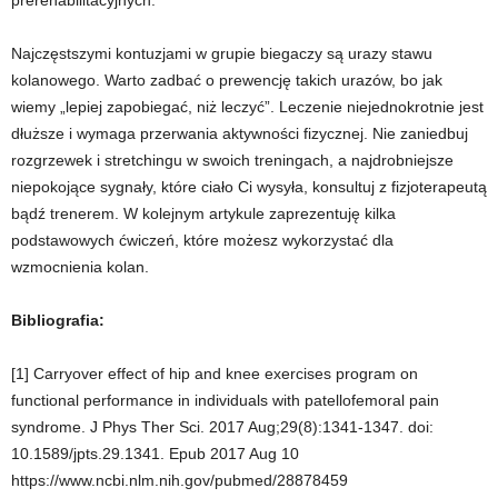
Najczęstszymi kontuzjami w grupie biegaczy są urazy stawu
kolanowego. Warto zadbać o prewencję takich urazów, bo jak
wiemy „lepiej zapobiegać, niż leczyć”. Leczenie niejednokrotnie jest
dłuższe i wymaga przerwania aktywności fizycznej. Nie zaniedbuj
rozgrzewek i stretchingu w swoich treningach, a najdrobniejsze
niepokojące sygnały, które ciało Ci wysyła, konsultuj z fizjoterapeutą
bądź trenerem. W kolejnym artykule zaprezentuję kilka
podstawowych ćwiczeń, które możesz wykorzystać dla
wzmocnienia kolan.
Bibliografia:
[1] Carryover effect of hip and knee exercises program on
functional performance in individuals with patellofemoral pain
syndrome.
J Phys Ther Sci.
2017 Aug;29(8):1341-1347. doi:
10.1589/jpts.29.1341. Epub 2017 Aug 10
https://www.ncbi.nlm.nih.gov/pubmed/28878459