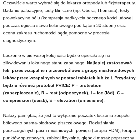
Oczywiście warto wybrać się do lekarza ortopedy lub fizjoterapeuty.
Badanie palpacyjne, testy kliniczne (np. Obera, Thomasa), testy
prowokacyjne bólu (kompresja nadkłykcia bocznego kości udowej
podczas ugięcia stawu kolanowego pod kątem 30 stopni) oraz
ocena zakresu ruchomości będą pomocne w procesie
diagnostycznym.
Leczenie w pierwszej kolejności będzie opierało się na
zlikwidowaniu lokalnego stanu zapalnego.
Najlepiej zastosować
leki przeciwzapalne i przeciwbólowe z grupy niesteroidowych
leków przeciwzapalnych w postaci tabletek lub żeli. Przydatny
będzie również protokuł PRICE: P
– protection
(zabezpieczenie), R – rest (odpoczynek), I – ice (lód), C –
compression (ucisk), E – elevation (uniesienie).
Należy pamiętać, że jest to wyłącznie początek leczenia zespołu
bólowego pasma-biodrowo piszczelowego. Rozluźnianie
poszczególnych pasm mięśniowych, powięzi (terapia FDM), terapia
punktów spustowych, zabiegi fizykalne, głęboki masaż poprzeczny