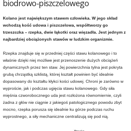
biodrowo-piszczelowego
t
Kolano jest największym stawem człowieka. W jego skład
wchodzą kość udowa i piszczelowa, współtworzy go
n
trzeszczka – rzepka, dwie łąkotki oraz więzadła. Jest jednym z
e
najbardziej obciążonych stawów w ludzkim organizmie.
s
Rzepka znajduje się w przedniej części stawu kolanowego i to
właśnie dzięki niej możliwe jest przenoszenie dużych obciążeń
s
dynamicznych przez ten staw. Jej powierzchnia tylna jest pokryta
grubą chrząstką szklistą, której kształt powinien być idealnie
i
dopasowany do kształtu kłykci kości udowej. Chroni je zarówno w
wyproście, jak i podczas ugięcia stawu kolanowego. Gdy siła
s
mięśnia czworobocznego uda jest rozłożona równomiernie, czyli
żadna z głów nie ciągnie z jakiegoś patologicznego powodu zbyt
i
mocno, rzepka porusza się idealnie ku górze podczas ruchu
ł
wyprostnego, a siły mechaniczne centralizują się pod nią.
o