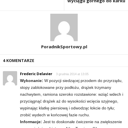
wyciągu górnego do karku
d
i
e
t
PoradnikSportowy.pl
a
4 KOMENTARZE
c
Frederic Delavier
3 grudnia 2014 at 13:05
h
Wykonanie:
W pozycji siedzącej przodem do przyrządu,
stopy zablokowane przy podłożu, drążek trzymany
,
nachwytem, ramiona szeroko rozstawione: wziąć wdech i
przyciągnąć drążek aż do wysokości wcięcia szyjnego,
t
wypinając klatkę piersiową i odwodząc łokcie do tyłu;
zrobić wydech w końcowej fazie ruchu.
r
Informacje:
Jest to doskonałe ćwiczenie na zwiększenie