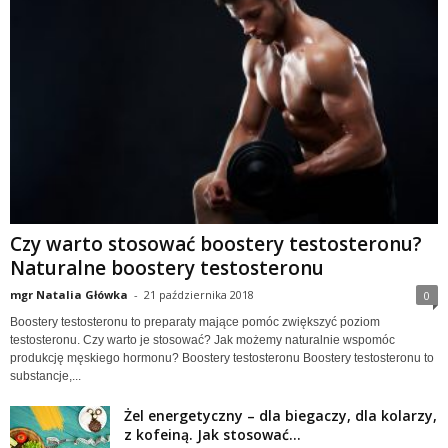
Czy warto stosować boostery testosteronu?
Naturalne boostery testosteronu
mgr Natalia Główka
-
21 października 2018
0
Boostery testosteronu to preparaty mające pomóc zwiększyć poziom
testosteronu. Czy warto je stosować? Jak możemy naturalnie wspomóc
produkcję męskiego hormonu? Boostery testosteronu Boostery testosteronu to
substancje,...
Żel energetyczny – dla biegaczy, dla kolarzy,
z kofeiną. Jak stosować...