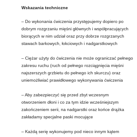
Wskazania techniczne
t
– Do wykonania ćwiczenia przystępujemy dopiero po
n
dobrym rozgrzaniu mięśni głównych i współpracujących
biorących w nim udział oraz przy dobrze rozgrzanych
e
stawach barkowych, łokciowych i nadgarstkowych
s
– Ciężar użyty do ćwiczenia nie może ograniczać pełnego
zakresu ruchu (ruch od pełnego rozciągnięcia mięśni
s
najszerszych grzbietu do pełnego ich skurczu) oraz
uniemożliwiać prawidłowego wykonywania ćwiczenia
i
s
– Aby zabezpieczyć się przed zbyt wczesnym
otworzeniem dłoni i co za tym idzie wcześniejszym
i
zakończeniem serii, na nadgarstki oraz końce drążka
zakładamy specjalne paski mocujące
ł
– Każdą serię wykonujemy pod nieco innym kątem
o