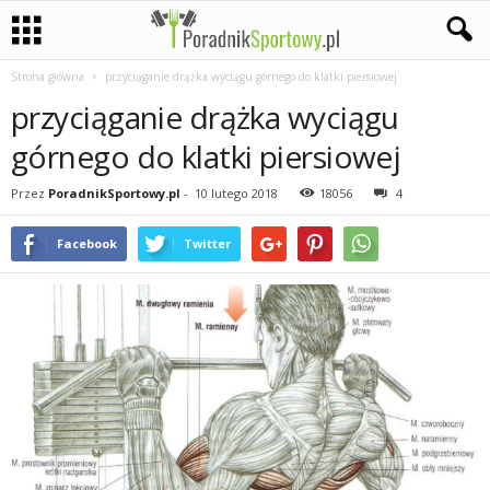
Strona główna
przyciąganie drążka wyciągu górnego do klatki piersiowej
P
przyciąganie drążka wyciągu
a
górnego do klatki piersiowej
s
Przez
PoradnikSportowy.pl
-
10 lutego 2018
18056
4
j
Facebook
Twitter
a
s
p
o
r