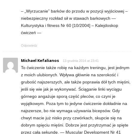
– „Wyrzucanie” barków do przodu w pozycji wyjściowej –
niebezpieczny rozkład sił w stawach barkowych —
Kulturystyka i fitness Nr 60 [10/2004] – Kalejdoskop
ćwiczeń —
Odpowiedz
Michael Kefalianos
13 grudnia 2014 at 23:41
To ćwiczenie także robię na każdym treningu, jest jednym
z moich ulubionych. Wpływa głównie na szerokość i
grubość najszerszych, ale także poprawia dół tych mięśni,
jeśli się wie jak je wykonywać. Ściąganie linki wyciągu
górnego angażuje sporą część pleców, co czyni je
wyjątkowym. Poza tym to jedyne ćwiczenie dokładnie na
najszersze, bo nie wymaga używania bicepsów. Gdy
chwyt macie już nisko przy czwórkach, skupcie się na
dobrym spięciu mięśni. Dobrze jest przytrzymać je spięte
przez całą sekundę. — Muscular Development Nr 41