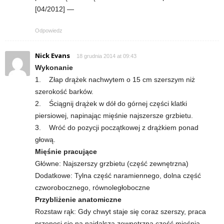
[04/2012] —
Odpowiedz
Nick Evans
18 grudnia 2014 at 09:43
Wykonanie
1. Złap drążek nachwytem o 15 cm szerszym niż
szerokość barków.
2. Ściągnij drążek w dół do górnej części klatki
piersiowej, napinając mięśnie najszersze grzbietu.
3. Wróć do pozycji początkowej z drążkiem ponad
głową.
Mięśnie pracujące
Główne: Najszerszy grzbietu (część zewnętrzna)
Dodatkowe: Tylna część naramiennego, dolna część
czworobocznego, równoległoboczne
Przybliżenie anatomiczne
Rozstaw rąk: Gdy chwyt staje się coraz szerszy, praca
przenosi się na najdalszą zewnętrzną część mięśnia