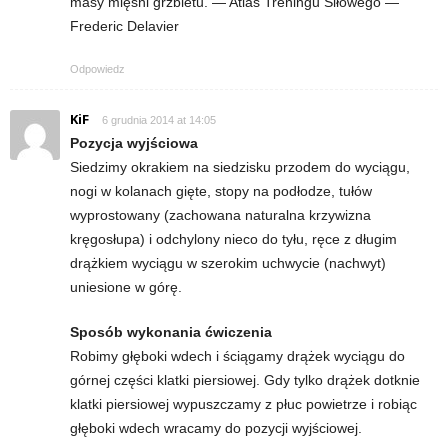
masy mięśni grzbietu. — Atlas Treningu Siłowego —
e
Frederic Delavier
n
Odpowiedz
i
KiF
6 grudnia 2014 at 14:05
n
Pozycja wyjściowa
Siedzimy okrakiem na siedzisku przodem do wyciągu,
g
nogi w kolanach gięte, stopy na podłodze, tułów
wyprostowany (zachowana naturalna krzywizna
a
kręgosłupa) i odchylony nieco do tyłu, ręce z długim
drążkiem wyciągu w szerokim uchwycie (nachwyt)
c
uniesione w górę.
h
Sposób wykonania ćwiczenia
Robimy głęboki wdech i ściągamy drążek wyciągu do
,
górnej części klatki piersiowej. Gdy tylko drążek dotknie
f
klatki piersiowej wypuszczamy z płuc powietrze i robiąc
głęboki wdech wracamy do pozycji wyjściowej.
i