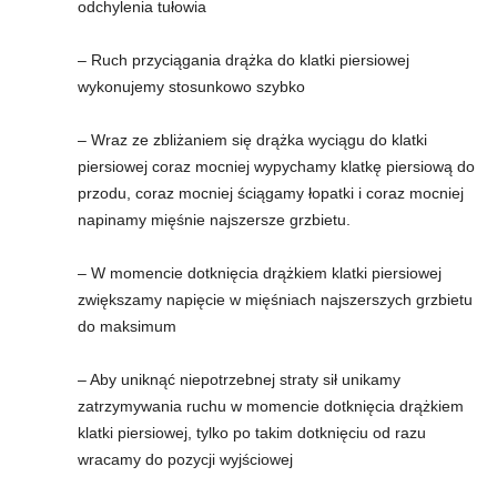
odchylenia tułowia
w
– Ruch przyciągania drążka do klatki piersiowej
wykonujemy stosunkowo szybko
n
i
– Wraz ze zbliżaniem się drążka wyciągu do klatki
piersiowej coraz mocniej wypychamy klatkę piersiową do
a
przodu, coraz mocniej ściągamy łopatki i coraz mocniej
napinamy mięśnie najszersze grzbietu.
c
– W momencie dotknięcia drążkiem klatki piersiowej
h
zwiększamy napięcie w mięśniach najszerszych grzbietu
do maksimum
.
– Aby uniknąć niepotrzebnej straty sił unikamy
zatrzymywania ruchu w momencie dotknięcia drążkiem
klatki piersiowej, tylko po takim dotknięciu od razu
wracamy do pozycji wyjściowej