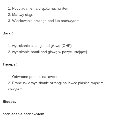
Podciąganie na drążku nachwytem,
w
Martwy ciąg,
n
Wiosłowanie sztangą pod lub nachwytem.
i
Barki:
a
wyciskanie sztangi nad głowę (OHP),
wyciskanie hantli nad głowę w pozycji stojącej.
c
Triceps:
h
Odwrotne pompki na ławce,
.
Francuskie wyciskanie sztangi na ławce płaskiej wąskim
chwytem.
Biceps:
podciąganie podchwytem.