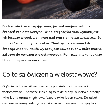
t
u
,
Budząc się i przeciągając rano, już wykonujesz jedno z
ćwiczeń wielostawowych. W dalszej części dnia wykonujesz
p
ich jeszcze więcej, ale nawet nad tym się nie zastanawiasz. Są
to dla Ciebie ruchy naturalne. Chodząc na siłownię lub
o
ćwicząc w domu, także wykonujesz pewne ruchy, które można
zaliczyć do ćwiczeń wielostawowych. Poniższy artykuł pokaże
r
Ci, co to są ćwiczenia złożone.
t
Co to są ćwiczenia wielostawowe?
a
Ogólnie ruchy na siłowni możemy podzielić na izolowane i
l
wielostawowe. Pierwsze z nich są to takie ruchy, w których pracuje
tylko jedna grupa mięśniowa (często tylko jeden staw). Do takich
o
ćwiczeń możemy zaliczyć wyciskanie na maszynach, rozpiętki z