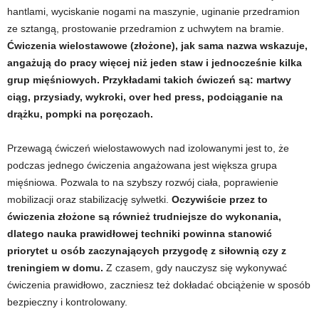
d
hantlami, wyciskanie nogami na maszynie, uginanie przedramion
ze sztangą, prostowanie przedramion z uchwytem na bramie.
i
Ćwiczenia wielostawowe (złożone), jak sama nazwa wskazuje,
angażują do pracy więcej niż jeden staw i jednocześnie kilka
e
grup mięśniowych. Przykładami takich ćwiczeń są: martwy
ciąg, przysiady, wykroki, over hed press, podciąganie na
t
drążku, pompki na poręczach.
a
Przewagą ćwiczeń wielostawowych nad izolowanymi jest to, że
podczas jednego ćwiczenia angażowana jest większa grupa
c
mięśniowa. Pozwala to na szybszy rozwój ciała, poprawienie
h
mobilizacji oraz stabilizację sylwetki.
Oczywiście przez to
ćwiczenia złożone są również trudniejsze do wykonania,
,
dlatego nauka prawidłowej techniki powinna stanowić
priorytet u osób zaczynających przygodę z siłownią czy z
t
treningiem w domu.
Z czasem, gdy nauczysz się wykonywać
ćwiczenia prawidłowo, zaczniesz też dokładać obciążenie w sposób
r
bezpieczny i kontrolowany.