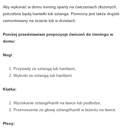
Aby wykonać w domu trening oparty na ćwiczeniach złożonych,
t
potrzebne będą hantelki lub sztanga. Pomocny jest także drążek
zamontowany na ścianie lub w drzwiach.
n
Poniżej przedstawiam propozycje ćwiczeń do treningu w
e
domu:
s
Nogi
:
s
Przysiady ze sztangą lub hantlami,
i
Wykroki ze sztangą lub hantlami.
s
Klatka:
i
Wyciskanie sztangi/hantli na ławce lub podłodze,
Przenoszenie za głowę sztangi/hantli w leżeniu na ławce.
ł
Plecy:
o