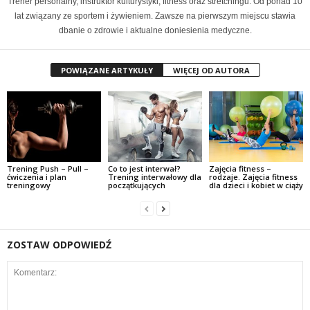
Trener personalny, instruktor kulturystyki, fitness oraz stretchingu. Od ponad 10
lat związany ze sportem i żywieniem. Zawsze na pierwszym miejscu stawia
dbanie o zdrowie i aktualne doniesienia medyczne.
POWIĄZANE ARTYKUŁY
WIĘCEJ OD AUTORA
Trening Push – Pull –
Co to jest interwał?
Zajęcia fitness –
ćwiczenia i plan
Trening interwałowy dla
rodzaje. Zajęcia fitness
treningowy
początkujących
dla dzieci i kobiet w ciąży
ZOSTAW ODPOWIEDŹ