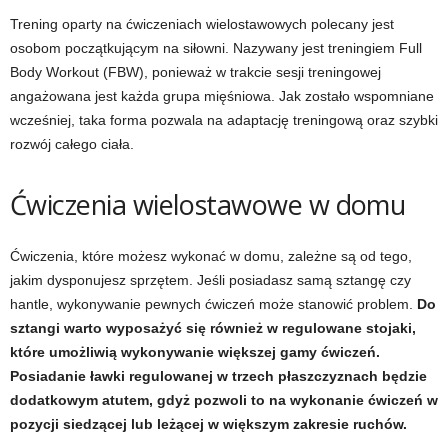
e
Trening oparty na ćwiczeniach wielostawowych polecany jest
osobom początkującym na siłowni. Nazywany jest treningiem Full
n
Body Workout (FBW), ponieważ w trakcie sesji treningowej
i
angażowana jest każda grupa mięśniowa. Jak zostało wspomniane
wcześniej, taka forma pozwala na adaptację treningową oraz szybki
n
rozwój całego ciała.
g
Ćwiczenia wielostawowe w domu
a
Ćwiczenia, które możesz wykonać w domu, zależne są od tego,
c
jakim dysponujesz sprzętem. Jeśli posiadasz samą sztangę czy
hantle, wykonywanie pewnych ćwiczeń może stanowić problem.
Do
h
sztangi warto wyposażyć się również w regulowane stojaki,
które umożliwią wykonywanie większej gamy ćwiczeń.
,
Posiadanie ławki regulowanej w trzech płaszczyznach będzie
dodatkowym atutem, gdyż pozwoli to na wykonanie ćwiczeń w
f
pozycji siedzącej lub leżącej w większym zakresie ruchów.
i