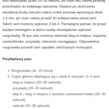
nich wykonywać przez 20–30 sekund, po czym bez żadnej przerwy
przechodzić do kolejnego ćwiczenia. Dopiero po ukończeniu
t
określonej liczby ćwiczeń należy zrobić przerwę wynoszącą około
1-2 min, po czym należy przejść do kolejnej takiej samej serii.
n
Takich serii możemy wykonać 3 lub 4. Pamiętajmy jednak, że przed
każdym treningiem w domu trzeba obowiązkowo wykonać
e
rozgrzewkę. W tym celu możemy wykonać bieg w miejscu, krążenia
ramion/bioder, przysiady, ćwiczenia rozciągające. Odpowiednia
s
rozgrzewka pozwoli nam zapobiec niechcianym kontuzjom.
s
Przykładowy plan
i
Rozgrzewka (ok. 10 minut).
s
Część główna składająca się z około 6 ćwiczeń i 3–4 serii:
bieg w miejscu (20–30 sekund),
i
przysiady (20–30 sekund),
skip A – bieg w miejscu z wysokim unoszeniem kolan (20–30
ł
sekund),
wykroki (20–30 sekund),
o