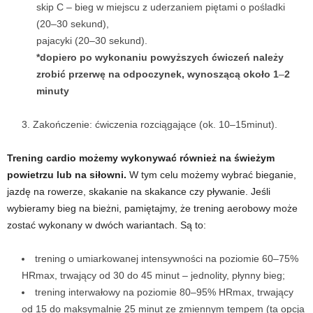
skip C – bieg w miejscu z uderzaniem piętami o pośladki
(20–30 sekund),
w
pajacyki (20–30 sekund).
n
*dopiero po wykonaniu powyższych ćwiczeń należy
zrobić przerwę na odpoczynek, wynoszącą około 1
–
2
i
minuty
a
Zakończenie: ćwiczenia rozciągające (ok. 10–15minut).
c
Trening cardio możemy wykonywać również na świeżym
powietrzu lub na siłowni.
W tym celu możemy wybrać bieganie,
h
jazdę na rowerze, skakanie na skakance czy pływanie. Jeśli
wybieramy bieg na bieżni, pamiętajmy, że trening aerobowy może
.
zostać wykonany w dwóch wariantach. Są to:
trening o umiarkowanej intensywności na poziomie 60–75%
HRmax, trwający od 30 do 45 minut – jednolity, płynny bieg;
trening interwałowy na poziomie 80–95% HRmax, trwający
od 15 do maksymalnie 25 minut ze zmiennym tempem (ta opcja