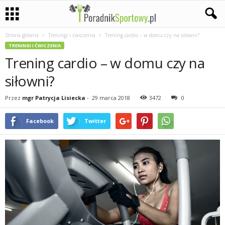
Strona główna
Treningi i ćwiczenia
Trening cardio – w domu czy na siłowni?
P
TRENINGI I ĆWICZENIA
Trening cardio – w domu czy na
a
siłowni?
s
Przez
mgr Patrycja Lisiecka
-
29 marca 2018
3472
0
j
Facebook
Twitter
a
s
p
o
r