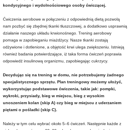
e
kondycyjnego i wydolnościowego osoby ćwiczącej.
n
Ćwiczenia aerobowe w połączeniu z odpowiednią dietą pozwolą
nam pozbyć się zbędnej tkanki tłuszczowej, a dodatkowo usprawnią
i
działanie naszego układu krwionośnego. Trening aerobowy
pomaga w zapobieganiu miażdżycy. Nasze tkanki zostają
n
odżywione i dotlenione, a objętość krwi ulega zwiększeniu. Istnieją
g
również badania potwierdzające, iż taka forma ćwiczeń poprawia
odpowiedź insulinową organizmu, zapobiegając cukrzycy.
a
Decydując się na trening w domu, nie potrzebujemy żadnego
c
specjalistycznego sprzętu. Plan treningowy możemy ułożyć,
wykorzystując podstawowe ćwiczenia, takie jak: pompki,
h
wykroki, przysiady, bieg w miejscu, bieg z wysokim
unoszeniem kolan (skip A) czy bieg w miejscu z uderzaniem
,
piętami o pośladki (skip C).
f
Należy w tym celu wybrać około 5–6 ćwiczeń. Następnie każde z
i