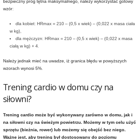
bezpieczny próg tętna maksymalnego, należy wykorzystać gotowy
d
wzór:
i
dla kobiet: HRmax = 210 – (0,5 x wiek) – (0,022 x masa ciała
w kg),
e
dla mężczyzn: HRmax = 210 – (0,5 x wiek) – (0,022 x masa
t
ciałą w kg) + 4.
a
Należy jednak mieć na uwadze, iż granica błędu w powyższych
wzorach wynosi 5%.
c
Trening cardio w domu czy na
h
siłowni?
,
t
Trening cardio może być wykonywany zarówno w domu, jak i
na siłowni czy na świeżym powietrzu. Możemy w tym celu użyć
r
sprzętu (bieżnia, rower) lub możemy się obejść bez niego.
Ważne jest, aby trening był dostosowany do poziomu