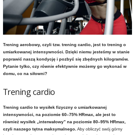
t
u
,
Trening aerobowy, czyli tzw. trening cardio, jest to trening o
p
umiarkowanej intensywności. Dzięki niemu jesteśmy w stanie
poprawić naszą kondycję i pozbyć się zbędnych kilogramów.
o
Pytanie tylko, czy równie efektywnie możemy go wykonać w
r
domu, co na siłowni?
t
Trening cardio
a
Trening cardio to wysiłek fizyczny o umiarkowanej
l
intensywności, na poziomie 60–75% HRmax, ale jest to
również wysiłek „interwałowy” na poziomie 80–95% HRmax,
o
czyli naszego tętna maksymalnego.
Aby obliczyć swój górny