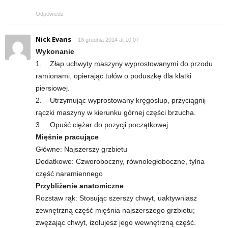
Odpowiedz
Nick Evans
18 grudnia 2014 at 10:07
Wykonanie
1. Złap uchwyty maszyny wyprostowanymi do przodu
ramionami, opierając tułów o poduszkę dla klatki
piersiowej.
2. Utrzymując wyprostowany kręgosłup, przyciągnij
rączki maszyny w kierunku górnej części brzucha.
3. Opuść ciężar do pozycji początkowej.
Mięśnie pracujące
Główne: Najszerszy grzbietu
Dodatkowe: Czworoboczny, równoległoboczne, tylna
część naramiennego
Przybliżenie anatomiczne
Rozstaw rąk: Stosując szerszy chwyt, uaktywniasz
zewnętrzną część mięśnia najszerszego grzbietu;
zwężając chwyt, izolujesz jego wewnętrzną część.