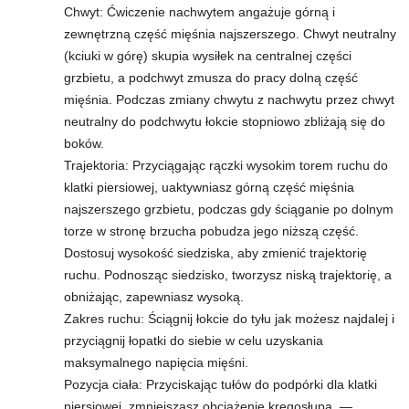
Chwyt: Ćwiczenie nachwytem angażuje górną i
zewnętrzną część mięśnia najszerszego. Chwyt neutralny
(kciuki w górę) skupia wysiłek na centralnej części
grzbietu, a podchwyt zmusza do pracy dolną część
mięśnia. Podczas zmiany chwytu z nachwytu przez chwyt
neutralny do podchwytu łokcie stopniowo zbliżają się do
boków.
Trajektoria: Przyciągając rączki wysokim torem ruchu do
klatki piersiowej, uaktywniasz górną część mięśnia
najszerszego grzbietu, podczas gdy ściąganie po dolnym
torze w stronę brzucha pobudza jego niższą część.
Dostosuj wysokość siedziska, aby zmienić trajektorię
ruchu. Podnosząc siedzisko, tworzysz niską trajektorię, a
obniżając, zapewniasz wysoką.
Zakres ruchu: Ściągnij łokcie do tyłu jak możesz najdalej i
przyciągnij łopatki do siebie w celu uzyskania
maksymalnego napięcia mięśni.
Pozycja ciała: Przyciskając tułów do podpórki dla klatki
piersiowej, zmniejszasz obciążenie kręgosłupa. —