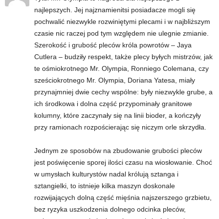
e
najlepszych. Jej najznamienitsi posiadacze mogli się
pochwalić niezwykle rozwiniętymi plecami i w najbliższym
n
czasie nic raczej pod tym względem nie ulegnie zmianie.
Szerokość i grubość pleców króla powrotów – Jaya
i
Cutlera – budziły respekt, także plecy byłych mistrzów, jak
n
te ośmiokrotnego Mr. Olympia, Ronniego Colemana, czy
sześciokrotnego Mr. Olympia, Doriana Yatesa, miały
g
przynajmniej dwie cechy wspólne: były niezwykle grube, a
ich środkowa i dolna część przypominały granitowe
a
kolumny, które zaczynały się na linii bioder, a kończyły
przy ramionach rozpościerając się niczym orle skrzydła.
c
Jednym ze sposobów na zbudowanie grubości pleców
h
jest poświęcenie sporej ilości czasu na wiosłowanie. Choć
w umysłach kulturystów nadal królują sztanga i
,
sztangielki, to istnieje kilka maszyn doskonale
f
rozwijających dolną część mięśnia najszerszego grzbietu,
bez ryzyka uszkodzenia dolnego odcinka pleców,
i