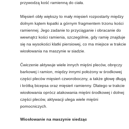
przywodzą kość ramienną do ciała.
w
Mięsień obły większy to mały mięsień rozpostarty między
n
dolnym kątem łopatki a górnym fragmentem trzonu kości
ramiennej. Jego zadanie to przyciąganie i obracanie do
i
wewnątrz kości ramienia, szczególnie, gdy ramię znajduje
się na wysokości klatki piersiowej, co ma miejsce w trakcie
a
wiosłowania na maszynie w siadzie.
c
Ćwiczenie aktywuje wiele innych mięśni pleców, obręczy
barkowej i ramion, między innymi położony w środkowej
h
części pleców mięsień czworoboczny, a także głowę długą
i krótką bicepsa oraz mięsień ramienny. Dlatego w trakcie
.
wiosłowania oprócz atakowania mięśni środkowej i dolnej
części pleców, aktywacji ulega wiele mięśni
pomocniczych.
Wiosłowanie na maszynie siedząc