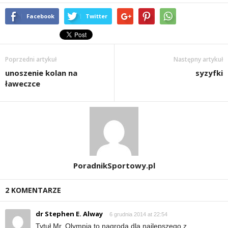
d
Facebook
Twitter
i
e
Poprzedni artykuł
Następny artykuł
unoszenie kolan na
syzyfki
t
ławeczce
a
c
h
,
PoradnikSportowy.pl
t
2 KOMENTARZE
r
dr Stephen E. Alway
6 grudnia 2014 at 22:54
Tytuł Mr. Olympia to nagroda dla najlepszego z