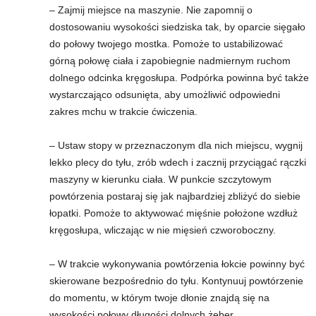
– Zajmij miejsce na maszynie. Nie zapomnij o
dostosowaniu wysokości siedziska tak, by oparcie sięgało
do połowy twojego mostka. Pomoże to ustabilizować
górną połowę ciała i zapobiegnie nadmiernym ruchom
dolnego odcinka kręgosłupa. Podpórka powinna być także
wystarczająco odsunięta, aby umożliwić odpowiedni
zakres mchu w trakcie ćwiczenia.
– Ustaw stopy w przeznaczonym dla nich miejscu, wygnij
lekko plecy do tyłu, zrób wdech i zacznij przyciągać rączki
maszyny w kierunku ciała. W punkcie szczytowym
powtórzenia postaraj się jak najbardziej zbliżyć do siebie
łopatki. Pomoże to aktywować mięśnie położone wzdłuż
kręgosłupa, wliczając w nie mięsień czworoboczny.
– W trakcie wykonywania powtórzenia łokcie powinny być
skierowane bezpośrednio do tyłu. Kontynuuj powtórzenie
do momentu, w którym twoje dłonie znajdą się na
wysokości połowy długości dolnych żeber.