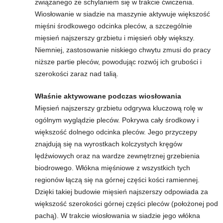
związanego ze schylaniem się w trakcie ćwiczenia.
Wiosłowanie w siadzie na maszynie aktywuje większość
t
mięśni środkowego odcinka pleców, a szczególnie
mięsień najszerszy grzbietu i mięsień obły większy.
n
Niemniej, zastosowanie niskiego chwytu zmusi do pracy
niższe partie pleców, powodując rozwój ich grubości i
e
szerokości zaraz nad talią.
s
Właśnie aktywowane podczas wiosłowania
Mięsień najszerszy grzbietu odgrywa kluczową rolę w
s
ogólnym wyglądzie pleców. Pokrywa cały środkowy i
i
większość dolnego odcinka pleców. Jego przyczepy
znajdują się na wyrostkach kolczystych kręgów
s
lędźwiowych oraz na wardze zewnętrznej grzebienia
biodrowego. Włókna mięśniowe z wszystkich tych
i
regionów łączą się na górnej części kości ramiennej.
Dzięki takiej budowie mięsień najszerszy odpowiada za
ł
większość szerokości górnej części pleców (położonej pod
pachą). W trakcie wiosłowania w siadzie jego włókna
o