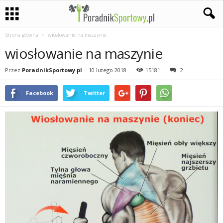
Strona główna
wiosłowanie na maszynie
P
wiosłowanie na maszynie
a
Przez
PoradnikSportowy.pl
-
10 lutego 2018
15181
2
s
Facebook
Twitter
j
a
s
p
o
r